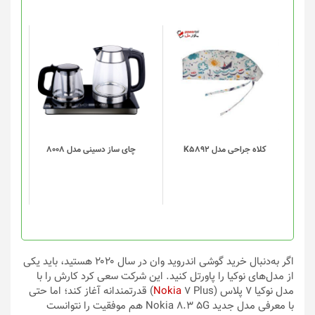
این
محصول
دارای
انواع
مختلفی
می
باشد.
گزینه
کلاه جراحی مدل K5892
چای ساز دسینی مدل 8008
ها
ممکن
است
در
صفحه
محصول
انتخاب
اگر به‌دنبال خرید گوشی اندروید وان در سال ۲۰۲۰ هستید، باید یکی
شوند
از مدل‌های نوکیا را پاورتل کنید. این شرکت سعی کرد کارش را با
مدل نوکیا ۷ پلاس (
Nokia
7 Plus) قدرتمندانه آغاز کند؛ اما حتی
با معرفی مدل جدید Nokia 8.3 5G هم موفقیت را نتوانست