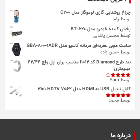
چراغ روشنایی گازی لوموگاز مدل C200
توسط رضا
پخش کننده خودرو مدل 520-BT
توسط محسن پاشایی
ساعت مچی عقربه‌ای مردانه کاسیو مدل GBA-800-1ADR
توسط حسن زاده
بند طرح Diamond کد i1012 مناسب برای اپل واچ 42/44
میلیمتری
توسط Sara
امتیاز
4
از 5
کابل تبدیل USB به HDMI مدل 3in1 HDTV 7562
توسط محمد
امتیاز
5
از
5
درباره ما