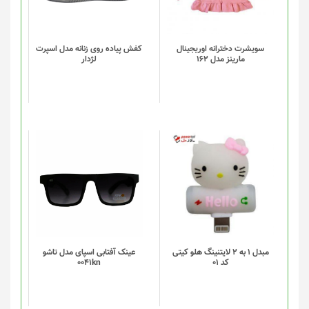
مختلفی
می
باشد.
گزینه
سویشرت دخترانه اوریجینال
کفش پیاده روی زنانه مدل اسپرت
مارینز مدل 162
لژدار
ها
ممکن
است
در
صفحه
محصول
انتخاب
شوند
مبدل 1 به 2 لایتنینگ هلو کیتی
عینک آفتابی اسپای مدل تاشو
کد 01
0041kn