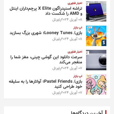
اخبار فناوری
تراشه اسنپدراگون X Elite پرچم‌داران اینتل
و AMD را شکست داد
08 آوریل 2024
پاورتل
اپ بازار
بازی/ Looney Tunes؛ شهری بزرگ بسازید
08 آوریل 2024
پاورتل
اخبار فناوری
سرعت دانلود این گوشی چینی، مغز شما را
منفجر می‌کند
07 آوریل 2024
پاورتل
اپ بازار
بازی/ Pastel Friends؛ آواتارها را به سلیقه
خود طراحی کنید
07 آوریل 2024
پاورتل
آخرین دیدگاه‌ها