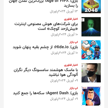
بازی/ Age of 2048؛ بزرگ‌ترین تمدن جهان
را بسازید
13 آوریل 2024
پاورتل
اخبار فناوری
برای شرکت‌های هوش مصنوعی اینترنت
«بیش‌از‌حد کوچک» است
10 آوریل 2024
پاورتل
اپ بازار
بازی/ Hide.io؛ از چشم بقیه پنهان شوید
10 آوریل 2024
پاورتل
اخبار فناوری
با ماسک هوشمند سامسونگ دیگر نگران
آلودگی هوا نباشید
09 آوریل 2024
پاورتل
اپ بازار
بازی/ Agent Dash؛ سکه‌ها را جمع کنید
09 آوریل 2024
پاورتل