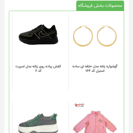
محصولات بخش فروشگاه
این
محصول
دارای
انواع
مختلفی
می
باشد.
گزینه
گوشواره زنانه مدل حلقه ای ساده
کفش پیاده روی زنانه مدل اسپرت
استیل کد 164
کد 6
ها
ممکن
است
در
صفحه
محصول
انتخاب
این
شوند
محصول
دارای
انواع