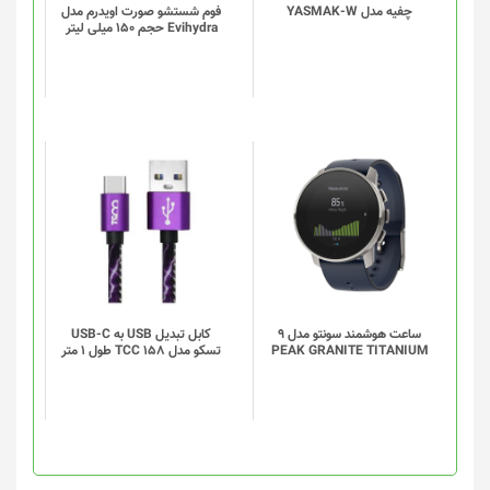
چفیه مدل YASMAK-W
فوم شستشو صورت اویدرم مدل
Evihydra حجم 150 میلی لیتر
این
محصول
دارای
انواع
مختلفی
می
باشد.
گزینه
ساعت هوشمند سونتو مدل 9
کابل تبدیل USB به USB-C
PEAK GRANITE TITANIUM
تسکو مدل TCC 158 طول 1 متر
ها
ممکن
است
در
صفحه
محصول