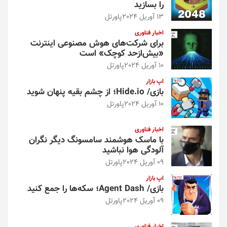
را بسازید
13 آوریل 2024
پاورتل
اخبار فناوری
برای شرکت‌های هوش مصنوعی اینترنت
«بیش‌از‌حد کوچک» است
10 آوریل 2024
پاورتل
اپ بازار
بازی/ Hide.io؛ از چشم بقیه پنهان شوید
10 آوریل 2024
پاورتل
اخبار فناوری
با ماسک هوشمند سامسونگ دیگر نگران
آلودگی هوا نباشید
09 آوریل 2024
پاورتل
اپ بازار
بازی/ Agent Dash؛ سکه‌ها را جمع کنید
09 آوریل 2024
پاورتل
اخبار فناوری