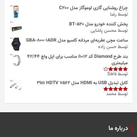
چراغ روشنایی گازی لوموگاز مدل C200
توسط رضا
پخش کننده خودرو مدل 520-BT
توسط محسن پاشایی
ساعت مچی عقربه‌ای مردانه کاسیو مدل GBA-800-1ADR
توسط حسن زاده
بند طرح Diamond کد i1012 مناسب برای اپل واچ 42/44
میلیمتری
توسط Sara
امتیاز
4
از 5
کابل تبدیل USB به HDMI مدل 3in1 HDTV 7562
توسط محمد
امتیاز
5
از
5
درباره ما