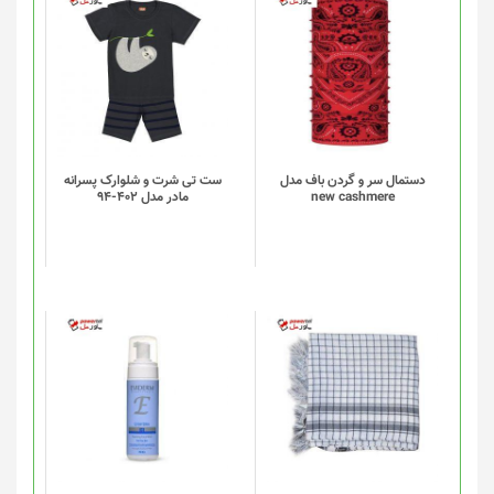
دستمال سر و گردن باف مدل
ست تی شرت و شلوارک پسرانه
new cashmere
مادر مدل 402-94