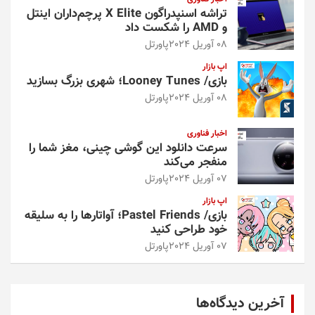
تراشه اسنپدراگون X Elite پرچم‌داران اینتل
و AMD را شکست داد
08 آوریل 2024
پاورتل
اپ بازار
بازی/ Looney Tunes؛ شهری بزرگ بسازید
08 آوریل 2024
پاورتل
اخبار فناوری
سرعت دانلود این گوشی چینی، مغز شما را
منفجر می‌کند
07 آوریل 2024
پاورتل
اپ بازار
بازی/ Pastel Friends؛ آواتارها را به سلیقه
خود طراحی کنید
07 آوریل 2024
پاورتل
آخرین دیدگاه‌ها