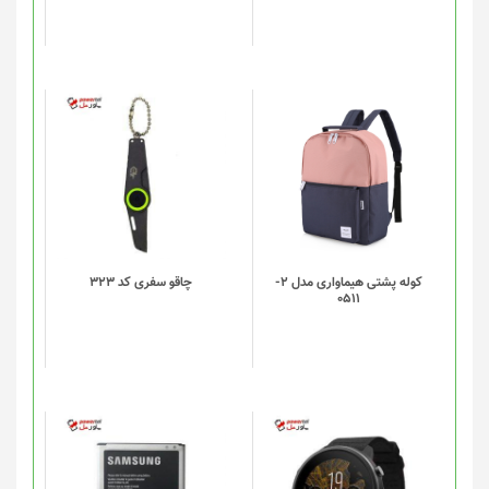
این
محصول
دارای
انواع
مختلفی
می
باشد.
گزینه
کوله پشتی هیماواری مدل 2-
چاقو سفری کد 323
0511
ها
ممکن
است
در
صفحه
محصول
انتخاب
شوند