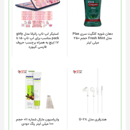
دهان شویه کلگیت سری Plax
استیکر لپ تاپ راتیانا مدل girly
مدل Fresh Mint حجم 250
pack مناسب برای لپ تاپ 15 تا
میلی لیتر
17 اینچ به همراه برچسب حروف
فارسی کیبورد
هندزفری مدل U-28
واریاسیون مارال شماره 011 حجم
100 میلی لیتر رنگ دودی