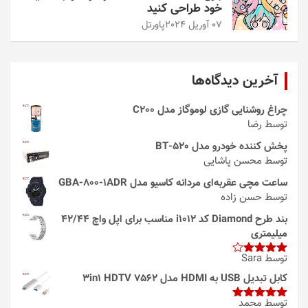
خود طراحی کنید
07 آوریل 2024
پاورتل
آخرین دیدگاه‌ها
چراغ روشنایی گازی لوموگاز مدل C200
توسط رضا
پخش کننده خودرو مدل 520-BT
توسط محسن پاشایی
ساعت مچی عقربه‌ای مردانه کاسیو مدل GBA-800-1ADR
توسط حسن زاده
بند طرح Diamond کد i1012 مناسب برای اپل واچ 42/44
میلیمتری
توسط Sara
امتیاز
4
از 5
کابل تبدیل USB به HDMI مدل 3in1 HDTV 7562
توسط محمد
امتیاز
5
از