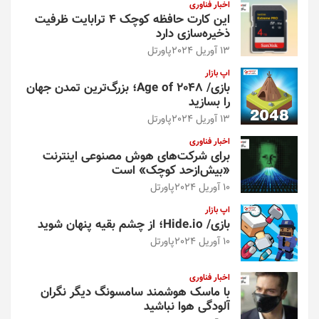
اخبار فناوری
این کارت حافظه کوچک ۴ ترابایت ظرفیت
ذخیره‌سازی دارد
13 آوریل 2024
پاورتل
اپ بازار
بازی/ Age of 2048؛ بزرگ‌ترین تمدن جهان
را بسازید
13 آوریل 2024
پاورتل
اخبار فناوری
برای شرکت‌های هوش مصنوعی اینترنت
«بیش‌از‌حد کوچک» است
10 آوریل 2024
پاورتل
اپ بازار
بازی/ Hide.io؛ از چشم بقیه پنهان شوید
10 آوریل 2024
پاورتل
اخبار فناوری
با ماسک هوشمند سامسونگ دیگر نگران
آلودگی هوا نباشید