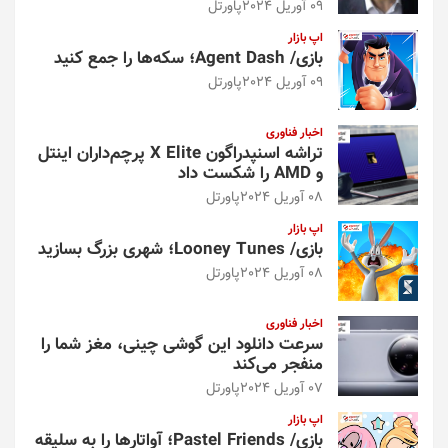
09 آوریل 2024
پاورتل
اپ بازار
بازی/ Agent Dash؛ سکه‌ها را جمع کنید
09 آوریل 2024
پاورتل
اخبار فناوری
تراشه اسنپدراگون X Elite پرچم‌داران اینتل
و AMD را شکست داد
08 آوریل 2024
پاورتل
اپ بازار
بازی/ Looney Tunes؛ شهری بزرگ بسازید
08 آوریل 2024
پاورتل
اخبار فناوری
سرعت دانلود این گوشی چینی، مغز شما را
منفجر می‌کند
07 آوریل 2024
پاورتل
اپ بازار
بازی/ Pastel Friends؛ آواتارها را به سلیقه