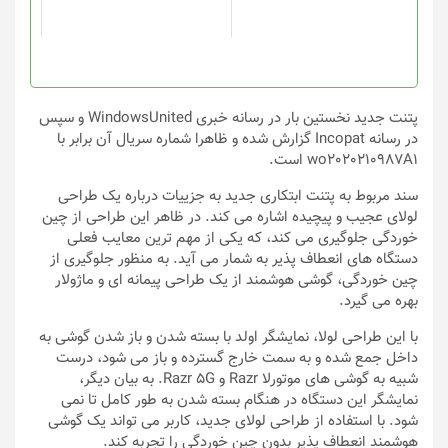
ممکن
ممکن
است
است
در
در
صفحه
صفحه
محصول
محصول
انتخاب
انتخاب
پتنت جدید نخستین بار در رسانه خبری WindowsUnited و سپس
شوند
شوند
در رسانه Incopat گزارش شده و ظاهرا شماره سریال آن برابر با
wo2020210987A1 است.
سند مربوط به پتنت ابتکاری جدید به جزییات درباره یک طراحی
لولای عجیب و پیچیده اشاره می کند. در ظاهر این طراحی از چین
خوردگی جلوگیری می کند، که یکی از مهم ترین معایب فعلی
دستگاه های انعطاف پذیر به شمار می آید. به منظور جلوگیری از
چین خوردگی، گوشی هوشمند از یک طراحی پیمانه ای و ماژولار
بهره می گیرد.
با این طراحی لولا، نمایشگر اولد با بسته شدن و باز شدن گوشی به
داخل جمع شده و به سمت خارج گسترده و باز می شود، درست
شبیه به گوشی های موتورلا Razr و Razr 5G. به بیان دیگر،
نمایشگر این دستگاه در هنگام بسته شدن به طور کامل تا نمی
شود. با استفاده از طراحی لولای جدید، کاربر می تواند یک گوشی
هوشمند انعطاف پذیر بدون چین خوردگی را تجربه کند.