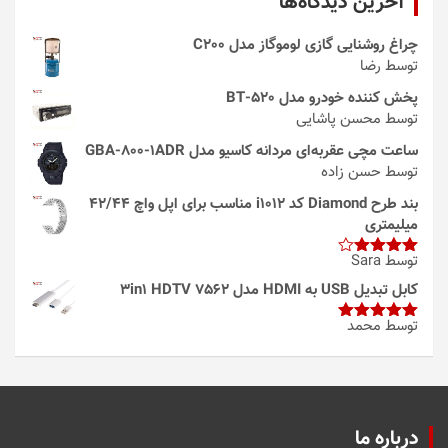
آخرین دیدگاه‌ها
چراغ روشنایی گازی لوموگاز مدل C200
توسط رضا
پخش کننده خودرو مدل 520-BT
توسط محسن پاشایی
ساعت مچی عقربه‌ای مردانه کاسیو مدل GBA-800-1ADR
توسط حسن زاده
بند طرح Diamond کد i1012 مناسب برای اپل واچ 42/44
میلیمتری
توسط Sara
امتیاز
4
از 5
کابل تبدیل USB به HDMI مدل 3in1 HDTV 7562
توسط محمد
امتیاز
5
از
5
درباره ما