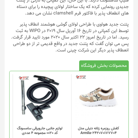
فلیپ سامسونگ دارند. با این حال، این کمپانی به تازگی از پتنت
جدیدی رونمایی کرده که یک ساختار لولای پیچیده را برای دستاه
های انطعاف پذیر با فاکتور فرم clamshell نشان می دهد.
پتنت جدید هواوی با طراحی لولای گوشی هوشمند انطاف پذیر
توسط این کمپانی در تاریخ 16 آوریل سال 2019 در WIPO به ثبت
رسید. اما در تاریخ امروز 22 اکتبر سال 2020 مورد تایید قرار گرفت.
پس می توان گفت که پتنت جدید در واقع قدیمی تر از دو طراحی
انعطاف پذیر دیگر این شرکت چینی است.
محصولات بخش فروشگاه
کفش روزمره زنانه دنیلی مدل
لوازم جانبی جاروبرقی سامسونگ
Armila-242070177704
کد 0020 مجموعه 4 عددی