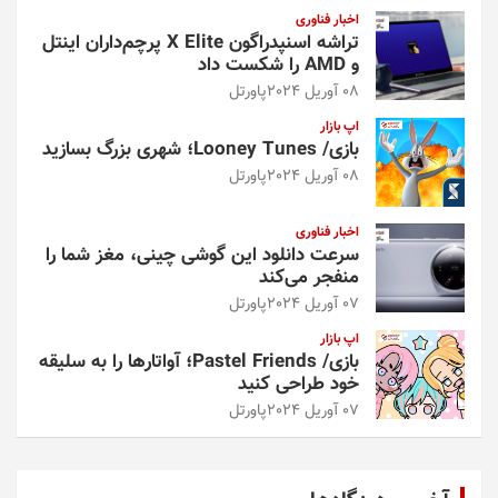
اخبار فناوری
تراشه اسنپدراگون X Elite پرچم‌داران اینتل
و AMD را شکست داد
08 آوریل 2024
پاورتل
اپ بازار
بازی/ Looney Tunes؛ شهری بزرگ بسازید
08 آوریل 2024
پاورتل
اخبار فناوری
سرعت دانلود این گوشی چینی، مغز شما را
منفجر می‌کند
07 آوریل 2024
پاورتل
اپ بازار
بازی/ Pastel Friends؛ آواتارها را به سلیقه
خود طراحی کنید
07 آوریل 2024
پاورتل