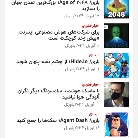
بازی/ Age of 2048؛ بزرگ‌ترین تمدن جهان
را بسازید
13 آوریل 2024
پاورتل
اخبار فناوری
برای شرکت‌های هوش مصنوعی اینترنت
«بیش‌از‌حد کوچک» است
10 آوریل 2024
پاورتل
اپ بازار
بازی/ Hide.io؛ از چشم بقیه پنهان شوید
10 آوریل 2024
پاورتل
اخبار فناوری
با ماسک هوشمند سامسونگ دیگر نگران
آلودگی هوا نباشید
09 آوریل 2024
پاورتل
اپ بازار
بازی/ Agent Dash؛ سکه‌ها را جمع کنید
09 آوریل 2024
پاورتل