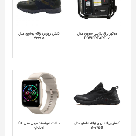
موتور برق بنزینی سوون مدل
کفش روزمره زنانه یوشیج مدل
Y2245
POWERFART-7
این
این
محصول
محصول
دارای
دارای
انواع
انواع
مختلفی
مختلفی
می
می
باشد.
باشد.
گزینه
گزینه
کفش پیاده روی زنانه هامتو مدل
ساعت هوشمند میبرو مدل C2
global
110396B
ها
ها