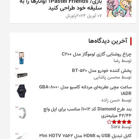
بازی/ Pastel Friends؛ آواتارها را به
سلیقه خود طراحی کنید
07 آوریل 2024
پاورتل
آخرین دیدگاه‌ها
چراغ روشنایی گازی لوموگاز مدل C200
توسط رضا
پخش کننده خودرو مدل 520-BT
توسط محسن پاشایی
ساعت مچی عقربه‌ای مردانه کاسیو مدل GBA-800-
1ADR
توسط حسن زاده
بند طرح Diamond کد i1012 مناسب برای اپل واچ
42/44 میلیمتری
توسط Sara
امتیاز
4
از 5
کابل تبدیل USB به HDMI مدل 3in1 HDTV 7562