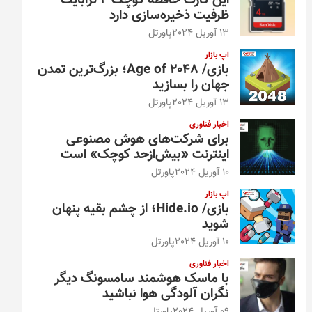
این کارت حافظه کوچک ۴ ترابایت
ظرفیت ذخیره‌سازی دارد
13 آوریل 2024
پاورتل
اپ بازار
بازی/ Age of 2048؛ بزرگ‌ترین تمدن
جهان را بسازید
13 آوریل 2024
پاورتل
اخبار فناوری
برای شرکت‌های هوش مصنوعی
اینترنت «بیش‌از‌حد کوچک» است
10 آوریل 2024
پاورتل
اپ بازار
بازی/ Hide.io؛ از چشم بقیه پنهان
شوید
10 آوریل 2024
پاورتل
اخبار فناوری
با ماسک هوشمند سامسونگ دیگر
نگران آلودگی هوا نباشید