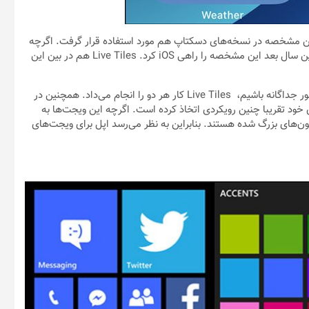
ون Live Tiles نام داشت که البته این مشخصه در نسخه‌های دسکتاپ هم مورد استفاده قرار گرفت. اگرچه
اندروید تقریبا از همان ابتدا از ویجت‌ها پشتیبانی می‌کرد، اما اپل چندین سال بعد این مشخصه را راهی iOS کرد. Live Tiles هم در بین این
در ویندوز فون به جای اینکه شاهد آیکون‌ اپلیکیشن‌ها و ویجت‌ها به طور جداگانه باشیم، Live Tiles کار هر دو را انجام می‌داد. همچنین در
 خود تقریبا چنین رویکردی اتخاذ کرده است. اگرچه این ویجت‌ها به
آیکون‌های بزرگ شده هستند. بنابراین به نظر می‌رسد اپل برای ویجت‌های