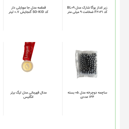
باشد.
گزینه
زیر انداز یوگا شارک مدل BL09
قمقمه مدل جا موبایلی دار
کد F2021 ضخامت 9 میلی متر
کد SO-KID گنجایش 0.7 لیتر
ها
ممکن
است
در
صفحه
محصول
انتخاب
این
این
شوند
محصول
محصول
دارای
دارای
انواع
انواع
مختلفی
مختلفی
می
می
باشد.
باشد.
گزینه
گزینه
ساچمه دوچرخه مدل 05 بسته
مدال قهرمانی مدل لیگ برتر
144 عددی
انگلیس
ها
ها
ممکن
ممکن
است
است
در
در
صفحه
صفحه