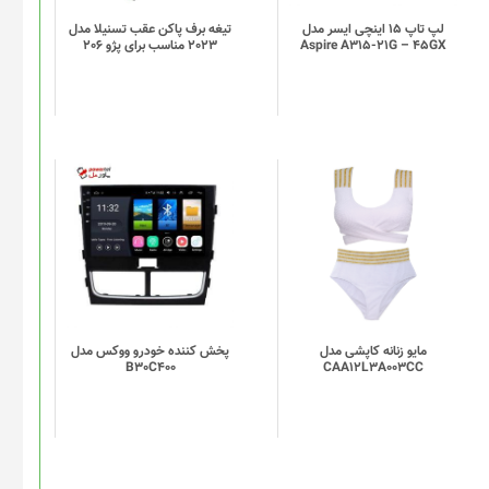
لپ تاپ 15 اینچی ایسر مدل
تیغه برف پاکن عقب تسنیلا مدل
Aspire A315-21G – 45GX
2023 مناسب برای پژو 206
این
محصول
دارای
انواع
مختلفی
می
باشد.
گزینه
مایو زنانه کاپشی مدل
پخش کننده خودرو ووکس مدل
B30C400
CAA12L3A003CC
ها
ممکن
است
در
صفحه