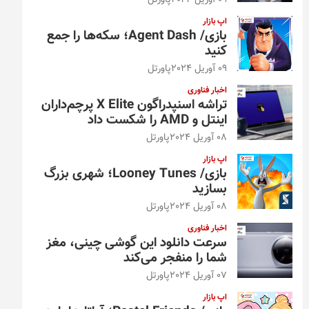
09 آوریل 2024
پاورتل
اپ بازار
بازی/ Agent Dash؛ سکه‌ها را جمع
کنید
09 آوریل 2024
پاورتل
اخبار فناوری
تراشه اسنپدراگون X Elite پرچم‌داران
اینتل و AMD را شکست داد
08 آوریل 2024
پاورتل
اپ بازار
بازی/ Looney Tunes؛ شهری بزرگ
بسازید
08 آوریل 2024
پاورتل
اخبار فناوری
سرعت دانلود این گوشی چینی، مغز
شما را منفجر می‌کند
07 آوریل 2024
پاورتل
اپ بازار