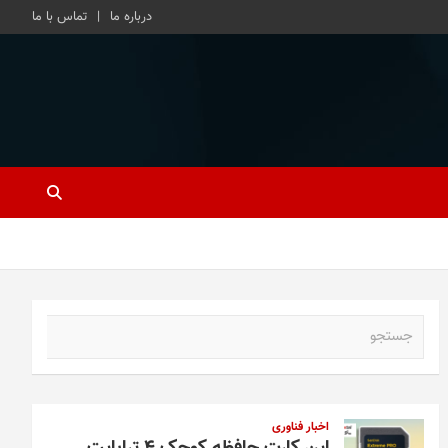
درباره ما
تماس با ما
ج
س
ت
ج
و
اخبار فناوری