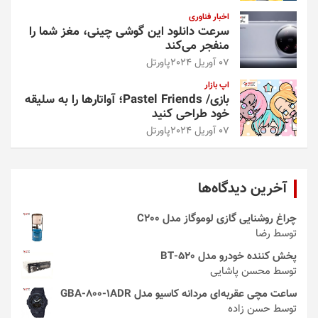
اخبار فناوری
سرعت دانلود این گوشی چینی، مغز شما را
منفجر می‌کند
07 آوریل 2024
پاورتل
اپ بازار
بازی/ Pastel Friends؛ آواتارها را به سلیقه
خود طراحی کنید
07 آوریل 2024
پاورتل
آخرین دیدگاه‌ها
چراغ روشنایی گازی لوموگاز مدل C200
توسط رضا
پخش کننده خودرو مدل 520-BT
توسط محسن پاشایی
ساعت مچی عقربه‌ای مردانه کاسیو مدل GBA-800-1ADR
توسط حسن زاده