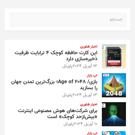
ج
س
ت
ج
و
اخبار فناوری
این کارت حافظه کوچک ۴ ترابایت ظرفیت
ذخیره‌سازی دارد
13 آوریل 2024
پاورتل
اپ بازار
بازی/ Age of 2048؛ بزرگ‌ترین تمدن جهان
را بسازید
13 آوریل 2024
پاورتل
اخبار فناوری
برای شرکت‌های هوش مصنوعی اینترنت
«بیش‌از‌حد کوچک» است
10 آوریل 2024
پاورتل
اپ بازار