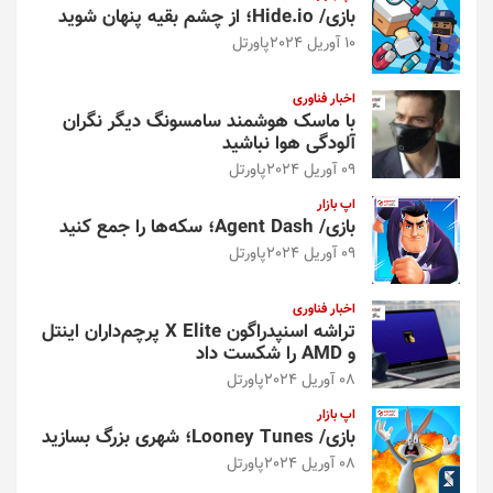
بازی/ Hide.io؛ از چشم بقیه پنهان شوید
10 آوریل 2024
پاورتل
اخبار فناوری
با ماسک هوشمند سامسونگ دیگر نگران
آلودگی هوا نباشید
09 آوریل 2024
پاورتل
اپ بازار
بازی/ Agent Dash؛ سکه‌ها را جمع کنید
09 آوریل 2024
پاورتل
اخبار فناوری
تراشه اسنپدراگون X Elite پرچم‌داران اینتل
و AMD را شکست داد
08 آوریل 2024
پاورتل
اپ بازار
بازی/ Looney Tunes؛ شهری بزرگ بسازید
08 آوریل 2024
پاورتل