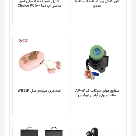
کاور کفش پایا کد 500X بسته 10
شارژر همراه 5000 میلی آمپر
عددی
ساعتی ای دیتا Choice PC500
سوئیچ موتور سیکلت کد AP012
هندزفری مینیسو مدل WBB1P
مناسب برای آپاچی نیوفیس
این
این