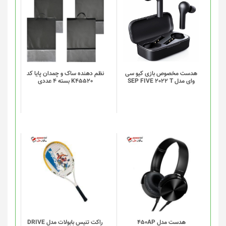
محصول
محصول
دارای
دارای
انواع
انواع
مختلفی
مختلفی
می
می
باشد.
باشد.
گزینه
گزینه
هدست مخصوص بازی کیو سی
نظم دهنده ساک و چمدان پایا کد
وای مدل SEP FIVE 2022 T
K45520 بسته 4 عددی
ها
ها
ممکن
ممکن
است
است
در
در
صفحه
صفحه
محصول
محصول
انتخاب
انتخاب
شوند
شوند
هدست مدل 450AP
راکت تنیس بابولات مدل DRIVE