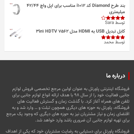
بند طرح Diamond کد i1012 مناسب برای اپل واچ 42/44
میلیمتری
توسط Sara
امتیاز
4
از 5
کابل تبدیل USB به HDMI مدل 3in1 HDTV 7562
توسط محمد
امتیاز
5
از
5
درباره ما
فروشگاه اینترنتی پاورتل به عنوان اولین مرجع تخصصی فروش لوازم
جانبی فعالیت خود را از سال ۹۸ با هدف ارائه انواع لوازم جانبی برای
تلفن های همراه آغاز کرد. با گذشت زمان و گسترش فعالیت های
فروشگاه، پاورتل به حوزه های دیگری همچون تبلت و … وارد شد و به
اقتضای زمان و نیاز مشتریان نیز به حوزه های دیگری که وجود یک مرجع
برای تهیه لوازم جانبی آن ضروری باشد وارد خواهد شد.
فروشگاه پاورتل برای دستیابی به رضایت مشتریان خود که یکی از اهداف