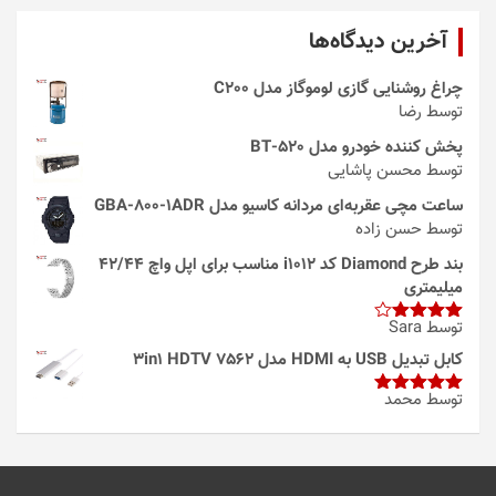
آخرین دیدگاه‌ها
چراغ روشنایی گازی لوموگاز مدل C200
توسط رضا
پخش کننده خودرو مدل 520-BT
توسط محسن پاشایی
ساعت مچی عقربه‌ای مردانه کاسیو مدل GBA-800-1ADR
توسط حسن زاده
بند طرح Diamond کد i1012 مناسب برای اپل واچ 42/44
میلیمتری
توسط Sara
امتیاز
4
از 5
کابل تبدیل USB به HDMI مدل 3in1 HDTV 7562
توسط محمد
امتیاز
5
از
5