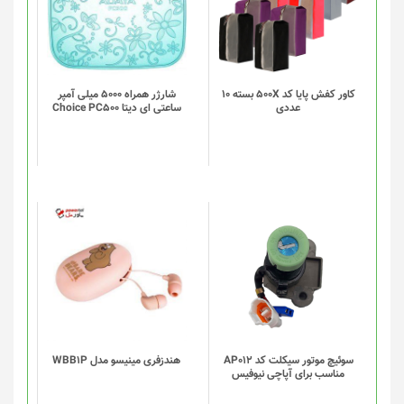
کاور کفش پایا کد 500X بسته 10
شارژر همراه 5000 میلی آمپر
عددی
ساعتی ای دیتا Choice PC500
سوئیچ موتور سیکلت کد AP012
هندزفری مینیسو مدل WBB1P
مناسب برای آپاچی نیوفیس