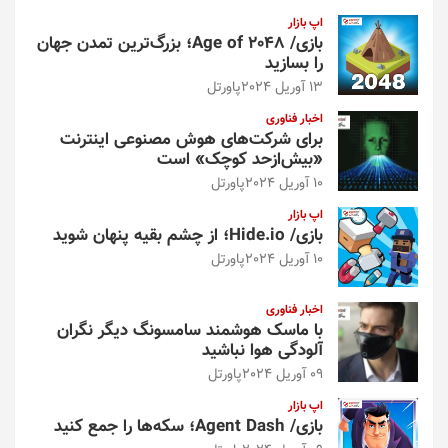
اپ بازار
بازی/ Age of 2048؛ بزرگ‌ترین تمدن جهان
را بسازید
13 آوریل 2024
پاورتل
اخبار فناوری
برای شرکت‌های هوش مصنوعی اینترنت
«بیش‌از‌حد کوچک» است
10 آوریل 2024
پاورتل
اپ بازار
بازی/ Hide.io؛ از چشم بقیه پنهان شوید
10 آوریل 2024
پاورتل
اخبار فناوری
با ماسک هوشمند سامسونگ دیگر نگران
آلودگی هوا نباشید
09 آوریل 2024
پاورتل
اپ بازار
بازی/ Agent Dash؛ سکه‌ها را جمع کنید