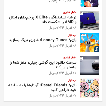
09 آوریل 2024
پاورتل
اخبار فناوری
تراشه اسنپدراگون X Elite پرچم‌داران اینتل
و AMD را شکست داد
08 آوریل 2024
پاورتل
اپ بازار
بازی/ Looney Tunes؛ شهری بزرگ بسازید
08 آوریل 2024
پاورتل
اخبار فناوری
سرعت دانلود این گوشی چینی، مغز شما را
منفجر می‌کند
07 آوریل 2024
پاورتل
اپ بازار
بازی/ Pastel Friends؛ آواتارها را به سلیقه
خود طراحی کنید
07 آوریل 2024
پاورتل