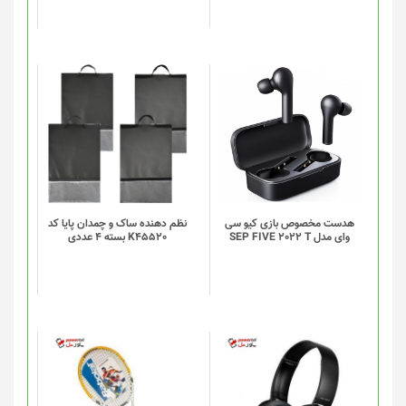
این
این
محصول
محصول
دارای
دارای
انواع
انواع
مختلفی
مختلفی
می
می
باشد.
باشد.
گزینه
گزینه
هدست مخصوص بازی کیو سی
نظم دهنده ساک و چمدان پایا کد
وای مدل SEP FIVE 2022 T
K45520 بسته 4 عددی
ها
ها
ممکن
ممکن
است
است
در
در
صفحه
صفحه
محصول
محصول
انتخاب
انتخاب
شوند
شوند