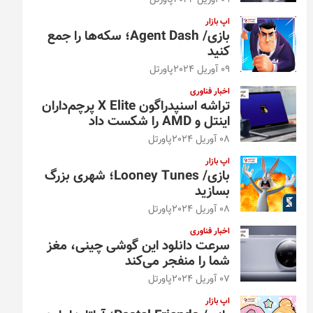
09 آوریل 2024
پاورتل
اپ بازار
بازی/ Agent Dash؛ سکه‌ها را جمع
کنید
09 آوریل 2024
پاورتل
اخبار فناوری
تراشه اسنپدراگون X Elite پرچم‌داران
اینتل و AMD را شکست داد
08 آوریل 2024
پاورتل
اپ بازار
بازی/ Looney Tunes؛ شهری بزرگ
بسازید
08 آوریل 2024
پاورتل
اخبار فناوری
سرعت دانلود این گوشی چینی، مغز
شما را منفجر می‌کند
07 آوریل 2024
پاورتل
اپ بازار