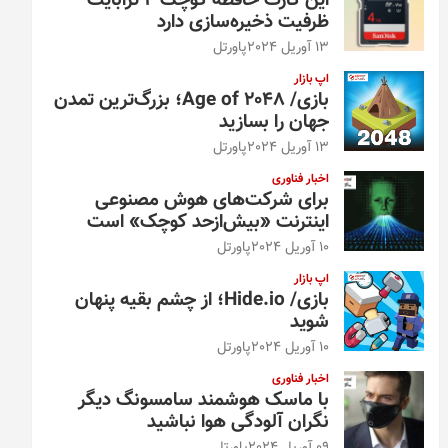
این کارت حافظه کوچک ۴ ترابایت
ظرفیت ذخیره‌سازی دارد
13 آوریل 2024
پاورتل
اپ بازار
بازی/ Age of 2048؛ بزرگ‌ترین تمدن
جهان را بسازید
13 آوریل 2024
پاورتل
اخبار فناوری
برای شرکت‌های هوش مصنوعی
اینترنت «بیش‌از‌حد کوچک» است
10 آوریل 2024
پاورتل
اپ بازار
بازی/ Hide.io؛ از چشم بقیه پنهان
شوید
10 آوریل 2024
پاورتل
اخبار فناوری
با ماسک هوشمند سامسونگ دیگر
نگران آلودگی هوا نباشید