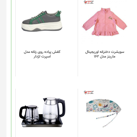
این
محصول
دارای
انواع
مختلفی
می
باشد.
گزینه
سویشرت دخترانه اوریجینال
کفش پیاده روی زنانه مدل
مارینز مدل 162
اسپرت لژدار
ها
ممکن
است
در
صفحه
محصول
انتخاب
این
شوند
محصول
دارای
انواع
مختلفی
می
باشد.