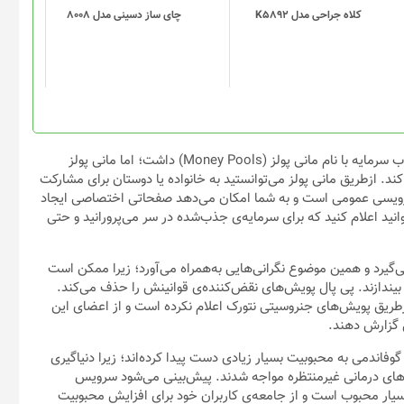
گزینه
کلاه جراحی مدل K5892
چای ساز دسینی مدل 8008
ها
ممکن
است
در
صفحه
محصول
انتخاب
تا پیش از روی‌کار‌آمدن جنروسیتی نتورک، پی پال قابلیتی ویژه برای جذب سرمایه با نام مانی پولز (Money Pools) داشت؛ اما مانی پولز
شوند
کند. ازطریق مانی پولز می‌توانستید به خانواده یا دوستان برای مشارکت
رویسی عمومی است و به شما امکان می‌دهد صفحاتی اختصاصی ایجاد
وانید اعلام کنید که برای سرمایه‌ی جذب‌شده در سر می‌پرورانید و حتی
گیرد و همین موضوع نگرانی‌هایی به‌همراه می‌آورد؛ زیرا ممکن است
یندازند. پی پال پویش‌های نقض‌کننده‌ی قوانینش را حذف می‌کند.
زطریق پویش‌های جنروسیتی نتورک اعلام نکرده است و از اعضای این
 گزارش دهند.
اندمی به محبوبیت بسیار زیادی دست پیدا کرده‌اند؛ زیرا دنیاگیری
هزینه‌های درمانی غیرمنتظره مواجه شدند. پیش‌بینی می‌شود سرویس
یار محبوب است و از جامعه‌ی کاربران خود برای افزایش محبوبیت