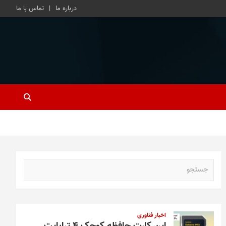
درباره ما
تماس با ما
ج
س
ت
ج
و
اخبار فناوری