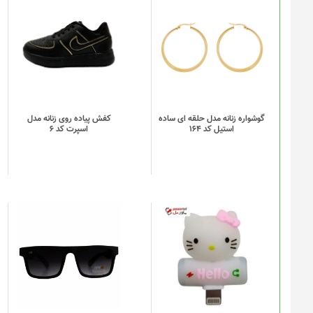
این
محصول
دارای
انواع
مختلفی
می
باشد.
گزینه
گوشواره زنانه مدل حلقه ای ساده
کفش پیاده روی زنانه مدل
استیل کد 164
اسپرت کد 6
ها
ممکن
است
در
صفحه
محصول
انتخاب
شوند