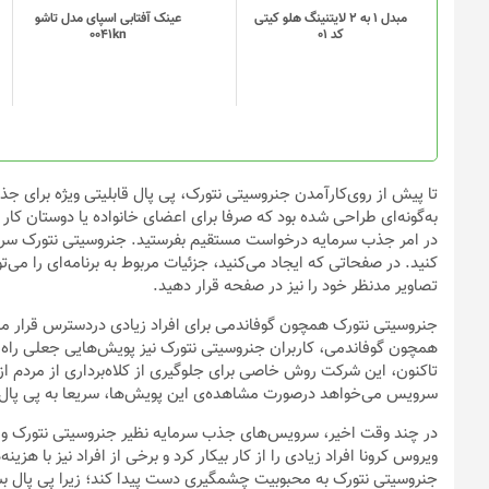
مبدل 1 به 2 لایتنینگ هلو کیتی
عینک آفتابی اسپای مدل تاشو
کد 01
0041kn
به‌گونه‌ای طراحی شده بود که صرفا برای اعضای خانواده یا دوستان کار 
در امر جذب سرمایه درخواست مستقیم بفرستید. جنروسیتی نتورک س
کنید. در صفحاتی که ایجاد می‌کنید، جزئیات مربوط به برنامه‌ای را می‌ت
تصاویر مدنظر خود را نیز در صفحه قرار دهید.
جنروسیتی نتورک همچون گوفاندمی برای افراد زیادی دردسترس قرار می‌
همچون گوفاندمی، کاربران جنروسیتی نتورک نیز پویش‌هایی جعلی راه ب
تاکنون، این شرکت روش خاصی برای جلوگیری از کلاه‌برداری از مردم ا
سرویس می‌خواهد درصورت مشاهده‌ی این پویش‌‌ها، سریعا به پی پال
در چند وقت اخیر، سرویس‌های جذب سرمایه نظیر جنروسیتی نتورک و گوف
ویروس کرونا افراد زیادی را از کار بیکار کرد و برخی از افراد نیز با 
جنروسیتی نتورک به محبوبیت چشمگیری دست پیدا کند؛ زیرا پی پال بس