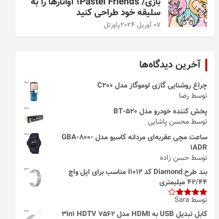
بازی/ Pastel Friends؛ آواتارها را به
سلیقه خود طراحی کنید
07 آوریل 2024
پاورتل
آخرین دیدگاه‌ها
چراغ روشنایی گازی لوموگاز مدل C200
توسط رضا
پخش کننده خودرو مدل 520-BT
توسط محسن پاشایی
ساعت مچی عقربه‌ای مردانه کاسیو مدل GBA-800-
1ADR
توسط حسن زاده
بند طرح Diamond کد i1012 مناسب برای اپل واچ
42/44 میلیمتری
توسط Sara
امتیاز
4
از 5
کابل تبدیل USB به HDMI مدل 3in1 HDTV 7562