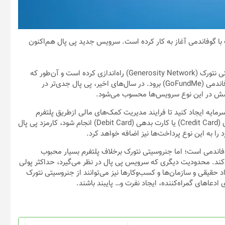
ا گوفاندمی آغاز به ‌کار کرده است. سرویس جدید پی پال هم‌اکنون
پی پال (PayPal) اخیرا سرویس جذب سرمایه‌ی جدیدی با نام جنروسیتی نتورک (Generosity Network) راه‌اندازی کرده است و آن‌طور که
به‌نظر می‌رسد، قصد دارد ازطریق این سرویس به رقابت مستقیم با گوفاندمی (GoFundMe) برود. در سال‌های اخیر، پی پال جدی‌تر در
شش در این نوع سرویس‌ها محسوب می‌شود.
ه ایجاد کنید تا فرایند مدیریت کمک‌های مالی ازطریق پلتفرم
پرداخت پی پال انجام شود. روی پرداخت‌هایی که ازطریق کارت اعتباری (Credit Card) یا کارت بدهی (Debit Card) انجام شود، کارمزد پی پال
د را به این نوع پرداخت‌ها نیز اضافه خواهد کرد.
گوفاندمی است؛ اما جنروسیتی نتورک برخلاف پلتفرم بسیار محبوب
ش‌های جذب سرمایه را به ۳۰ روز محدود می‌کند. محدودیت دیگری که سرویس پی پال در نظر می‌گیرد، حداکثر پولی
در قالب کمک مالی دریافت کنید (۲۰،۰۰۰ دلار). افراد حقیقی و سازمان‌ها و کسب‌و‌کارها نیز می‌توانند از جنروسیتی نتورک
ی ادعاهای گمراه‌کننده، ایجاد نفرت و… پایبند باشند.