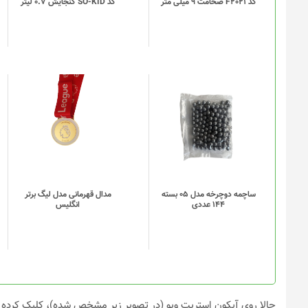
کد F2021 ضخامت 9 میلی متر
کد SO-KID گنجایش 0.7 لیتر
ها
ممکن
است
در
صفحه
محصول
انتخاب
این
این
شوند
محصول
محصول
دارای
دارای
انواع
انواع
مختلفی
مختلفی
می
می
باشد.
باشد.
گزینه
گزینه
ساچمه دوچرخه مدل 05 بسته
مدال قهرمانی مدل لیگ برتر
144 عددی
انگلیس
ها
ها
ممکن
ممکن
است
است
در
در
صفحه
صفحه
محصول
محصول
انتخاب
انتخاب
حالا روی آیکون استریت ویو (در تصویر زیر مشخص شده)، کلیک کرده و آ