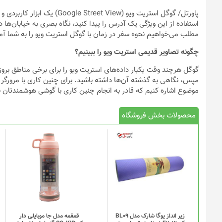
پاورتل
/ گوگل استریت ویو (eet View
استفاده از این ویژگی یک آدرس را پیدا کنید، نگاه بصری به خیابان‌ها 
مطلب می‌خواهیم نحوه سفر در زمان با گوگل استریت ویو را به شما آ
چگونه تصاویر قدیمی استریت ویو را ببینیم؟
گوگل هرچند وقت یکبار داده‌های استریت ویو را برای برخی مناطق بروز
موضوع اشاره کنیم که قادر به انجام چنین کاری با گوشی هوشمندتان ن
محصولات بخش فروشگاه
این
محصول
دارای
انواع
مختلفی
می
باشد.
گزینه
زیر انداز یوگا شارک مدل BL09
قمقمه مدل جا موبایلی دار