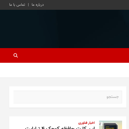
درباره ما
تماس با ما
ج
س
ت
ج
و
اخبار فناوری