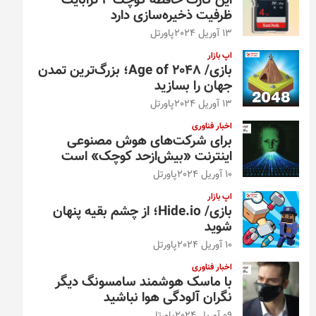
این کارت حافظه کوچک ۴ ترابایت
ظرفیت ذخیره‌سازی دارد
13 آوریل 2024
پاورتل
اپ بازار
بازی/ Age of 2048؛ بزرگ‌ترین تمدن
جهان را بسازید
13 آوریل 2024
پاورتل
اخبار فناوری
برای شرکت‌های هوش مصنوعی
اینترنت «بیش‌از‌حد کوچک» است
10 آوریل 2024
پاورتل
اپ بازار
بازی/ Hide.io؛ از چشم بقیه پنهان
شوید
10 آوریل 2024
پاورتل
اخبار فناوری
با ماسک هوشمند سامسونگ دیگر
نگران آلودگی هوا نباشید