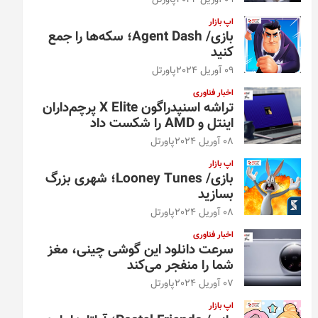
09 آوریل 2024
پاورتل
اپ بازار
بازی/ Agent Dash؛ سکه‌ها را جمع
کنید
09 آوریل 2024
پاورتل
اخبار فناوری
تراشه اسنپدراگون X Elite پرچم‌داران
اینتل و AMD را شکست داد
08 آوریل 2024
پاورتل
اپ بازار
بازی/ Looney Tunes؛ شهری بزرگ
بسازید
08 آوریل 2024
پاورتل
اخبار فناوری
سرعت دانلود این گوشی چینی، مغز
شما را منفجر می‌کند
07 آوریل 2024
پاورتل
اپ بازار