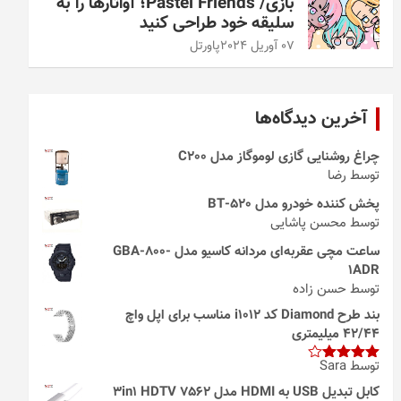
بازی/ Pastel Friends؛ آواتارها را به
سلیقه خود طراحی کنید
07 آوریل 2024
پاورتل
آخرین دیدگاه‌ها
چراغ روشنایی گازی لوموگاز مدل C200
توسط رضا
پخش کننده خودرو مدل 520-BT
توسط محسن پاشایی
ساعت مچی عقربه‌ای مردانه کاسیو مدل GBA-800-
1ADR
توسط حسن زاده
بند طرح Diamond کد i1012 مناسب برای اپل واچ
42/44 میلیمتری
توسط Sara
امتیاز
4
از 5
کابل تبدیل USB به HDMI مدل 3in1 HDTV 7562