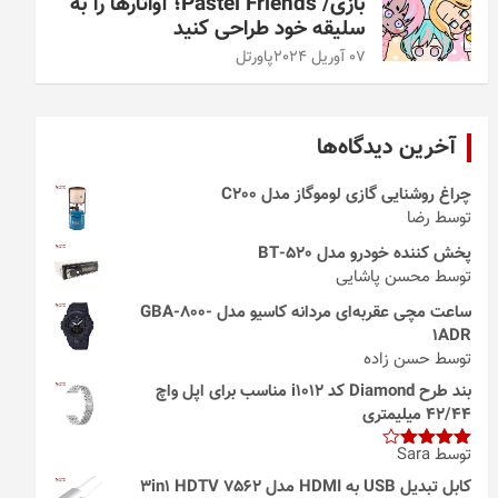
بازی/ Pastel Friends؛ آواتارها را به
سلیقه خود طراحی کنید
07 آوریل 2024
پاورتل
آخرین دیدگاه‌ها
چراغ روشنایی گازی لوموگاز مدل C200
توسط رضا
پخش کننده خودرو مدل 520-BT
توسط محسن پاشایی
ساعت مچی عقربه‌ای مردانه کاسیو مدل GBA-800-
1ADR
توسط حسن زاده
بند طرح Diamond کد i1012 مناسب برای اپل واچ
42/44 میلیمتری
توسط Sara
امتیاز
4
از 5
کابل تبدیل USB به HDMI مدل 3in1 HDTV 7562