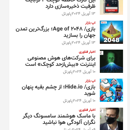
این کارت حافظه کوچک ۴ ترابایت
ظرفیت ذخیره‌سازی دارد
13 آوریل 2024
پاورتل
اپ بازار
بازی/ Age of 2048؛ بزرگ‌ترین تمدن
جهان را بسازید
13 آوریل 2024
پاورتل
اخبار فناوری
برای شرکت‌های هوش مصنوعی
اینترنت «بیش‌از‌حد کوچک» است
10 آوریل 2024
پاورتل
اپ بازار
بازی/ Hide.io؛ از چشم بقیه پنهان
شوید
10 آوریل 2024
پاورتل
اخبار فناوری
با ماسک هوشمند سامسونگ دیگر
نگران آلودگی هوا نباشید