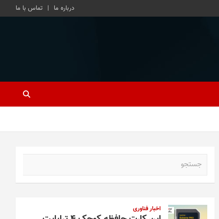
درباره ما
تماس با ما
ج
س
ت
ج
و
اخبار فناوری