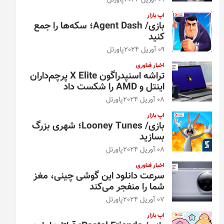
09 آوریل 2024
پاورتل
اپ بازار
بازی/ Agent Dash؛ سکه‌ها را جمع
کنید
09 آوریل 2024
پاورتل
اخبار فناوری
تراشه اسنپدراگون X Elite پرچم‌داران
اینتل و AMD را شکست داد
08 آوریل 2024
پاورتل
اپ بازار
بازی/ Looney Tunes؛ شهری بزرگ
بسازید
08 آوریل 2024
پاورتل
اخبار فناوری
سرعت دانلود این گوشی چینی، مغز
شما را منفجر می‌کند
07 آوریل 2024
پاورتل
اپ بازار