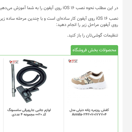
در این مطلب نحوه نصب iOS 16 روی آیفون را به شما آموزش می‌دهیم.
روی آیفون مراحل زیر را انجام دهید:
تنظیمات گوشی‌تان را باز کنید.
محصولات بخش فروشگاه
کفش روزمره زنانه دنیلی مدل
لوازم جانبی جاروبرقی سامسونگ
Armila-242070177704
کد 0020 مجموعه 4 عددی