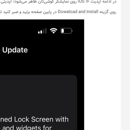
در ادامه آپدیت iOS 16 روی نمایشگر گوشی‌تان ظاهر می‌شود؛ آپدیتی که حجمی نزدیک به 3 گیگابایت دارد.
روی گزینه Dowaload and Install در پایین صفحه بزنید و صبر کنید تا فرایند به پایان برسد.