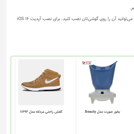
نصب iOS 16 روی آیفون کار ساده‌ای است و با چندین مرحله ساده زیر می‌توانید آن را روی گوشی‌تان نصب کنید. برای نصب آپدیت iOS 16
این
محصول
دارای
انواع
مختلفی
می
باشد.
گزینه
بخور صورت مدل Beauty
کفش راحتی مردانه مدل 11692
ها
ممکن
است