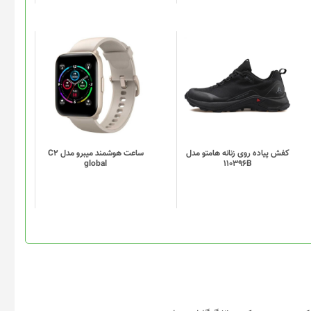
در
صفحه
محصول
انتخاب
این
این
شوند
محصول
محصول
دارای
دارای
انواع
انواع
مختلفی
مختلفی
می
می
باشد.
باشد.
گزینه
گزینه
کفش پیاده روی زنانه هامتو مدل
ساعت هوشمند میبرو مدل C2
global
110396B
ها
ها
ممکن
ممکن
است
است
در
در
صفحه
صفحه
محصول
محصول
انتخاب
انتخاب
شوند
شوند