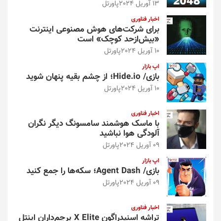
13 آوریل 2024
پاورتل
اخبار فناوری
برای شرکت‌های هوش مصنوعی اینترنت
«بیش‌از‌حد کوچک» است
10 آوریل 2024
پاورتل
اپ بازار
بازی/ Hide.io؛ از چشم بقیه پنهان شوید
10 آوریل 2024
پاورتل
اخبار فناوری
با ماسک هوشمند سامسونگ دیگر نگران
آلودگی هوا نباشید
09 آوریل 2024
پاورتل
اپ بازار
بازی/ Agent Dash؛ سکه‌ها را جمع کنید
09 آوریل 2024
پاورتل
اخبار فناوری
تراشه اسنپدراگون X Elite پرچم‌داران اینتل