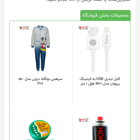
محصولات بخش فروشگاه
کابل تبدیل USB به لایتنینگ
سرهمی بچگانه دیزنی مدل as-
پرووان مدل M01 طول 1 متر
317