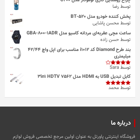
چراغ روشنایی گازی لوموگاز مدل C200
توسط رضا
پخش کننده خودرو مدل 520-BT
توسط محسن پاشایی
ساعت مچی عقربه‌ای مردانه کاسیو مدل GBA-800-1ADR
توسط حسن زاده
بند طرح Diamond کد i1012 مناسب برای اپل واچ 42/44
میلیمتری
توسط Sara
امتیاز
4
از 5
کابل تبدیل USB به HDMI مدل 3in1 HDTV 7562
توسط محمد
امتیاز
5
از
5
درباره ما
فروشگاه اینترنتی پاورتل به عنوان اولین مرجع تخصصی فروش لوازم