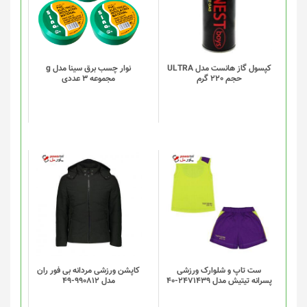
کپسول گاز هانست مدل ULTRA
نوار چسب برق سینا مدل g
حجم 220 گرم
مجموعه 3 عددی
ست تاپ و شلوارک ورزشی
کاپشن ورزشی مردانه بی فور ران
پسرانه تیتیش مدل 2471439-40
مدل 990812-49