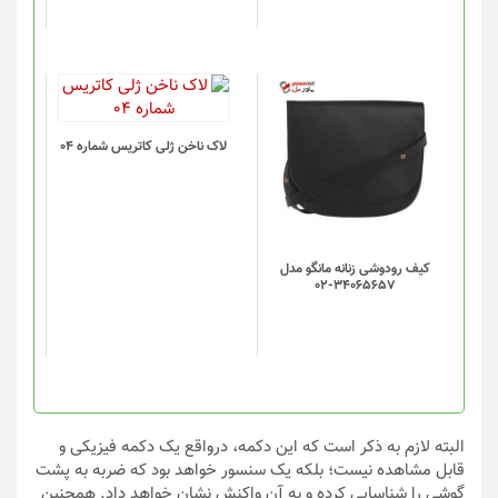
لاک ناخن ژلی کاتریس شماره 04
کیف رودوشی زنانه مانگو مدل
34065657-02
البته لازم به ذکر است که این دکمه، درواقع یک دکمه فیزیکی و
قابل مشاهده نیست؛ بلکه یک سنسور خواهد بود که ضربه به پشت
گوشی را شناسایی کرده و به آن واکنش نشان خواهد داد. همچنین