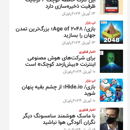
این کارت حافظه کوچک ۴ ترابایت
ظرفیت ذخیره‌سازی دارد
13 آوریل 2024
پاورتل
اپ بازار
بازی/ Age of 2048؛ بزرگ‌ترین تمدن
جهان را بسازید
13 آوریل 2024
پاورتل
اخبار فناوری
برای شرکت‌های هوش مصنوعی
اینترنت «بیش‌از‌حد کوچک» است
10 آوریل 2024
پاورتل
اپ بازار
بازی/ Hide.io؛ از چشم بقیه پنهان
شوید
10 آوریل 2024
پاورتل
اخبار فناوری
با ماسک هوشمند سامسونگ دیگر
نگران آلودگی هوا نباشید