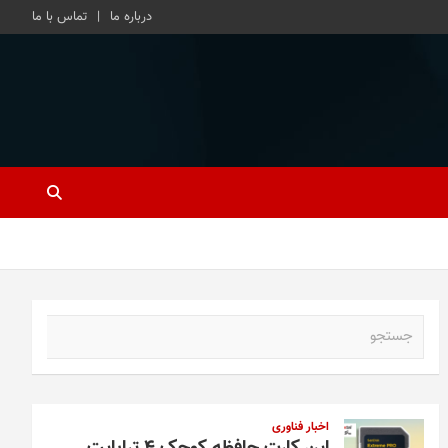
درباره ما
تماس با ما
ج
س
ت
ج
و
اخبار فناوری