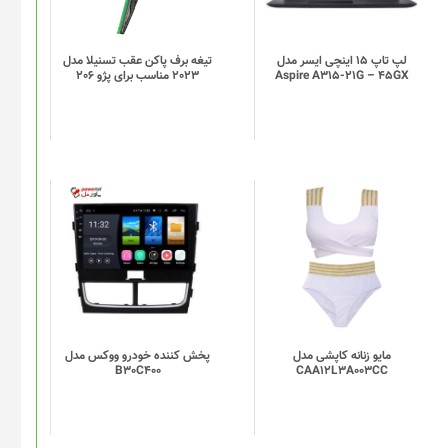
لپ تاپ 15 اینچی ایسر مدل
تیغه برف پاکن عقب تسنیلا مدل
Aspire A315-21G – 45GX
2023 مناسب برای پژو 206
این
محصول
دارای
انواع
مختلفی
می
باشد.
گزینه
مایو زنانه کاپشی مدل
پخش کننده خودرو ووکس مدل
B30C400
CAA12L3A003CC
ها
ممکن
است
در