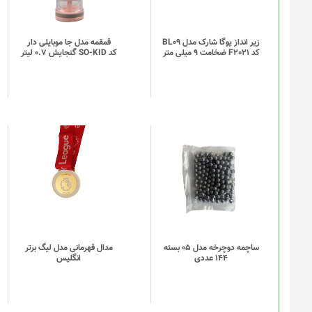
می
باشد.
گزینه
زیر انداز یوگا شارک مدل BL09
قمقمه مدل جا موبایلی دار
کد F2021 ضخامت 9 میلی متر
کد SO-KID گنجایش 0.7 لیتر
ها
ممکن
است
در
صفحه
محصول
انتخاب
این
این
شوند
محصول
محصول
دارای
دارای
انواع
انواع
مختلفی
مختلفی
می
می
باشد.
باشد.
گزینه
گزینه
ساچمه دوچرخه مدل 05 بسته
مدال قهرمانی مدل لیگ برتر
144 عددی
انگلیس
ها
ها
ممکن
ممکن
است
است
در
در