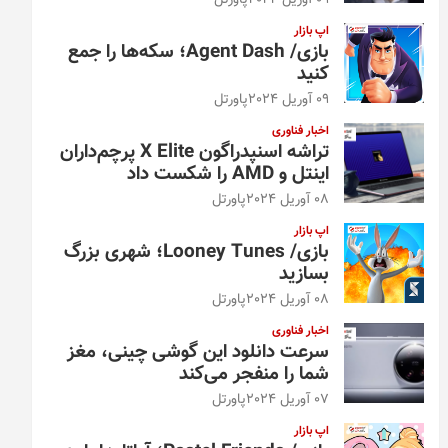
09 آوریل 2024
پاورتل
اپ بازار
بازی/ Agent Dash؛ سکه‌ها را جمع
کنید
09 آوریل 2024
پاورتل
اخبار فناوری
تراشه اسنپدراگون X Elite پرچم‌داران
اینتل و AMD را شکست داد
08 آوریل 2024
پاورتل
اپ بازار
بازی/ Looney Tunes؛ شهری بزرگ
بسازید
08 آوریل 2024
پاورتل
اخبار فناوری
سرعت دانلود این گوشی چینی، مغز
شما را منفجر می‌کند
07 آوریل 2024
پاورتل
اپ بازار