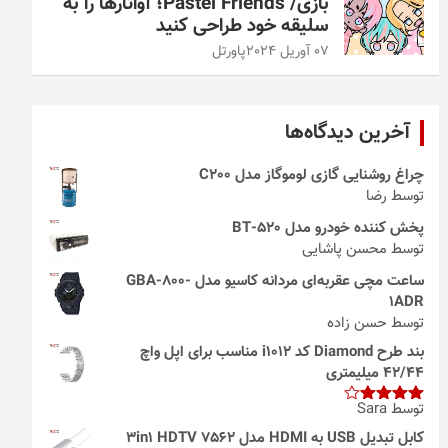
بازی/ Pastel Friends؛ آواتارها را به
سلیقه خود طراحی کنید
07 آوریل 2024
پاورتل
آخرین دیدگاه‌ها
چراغ روشنایی گازی لوموگاز مدل C200
توسط رضا
پخش کننده خودرو مدل 520-BT
توسط محسن پاشایی
ساعت مچی عقربه‌ای مردانه کاسیو مدل GBA-800-
1ADR
توسط حسن زاده
بند طرح Diamond کد i1012 مناسب برای اپل واچ
42/44 میلیمتری
توسط Sara
امتیاز
4
از 5
کابل تبدیل USB به HDMI مدل 3in1 HDTV 7562