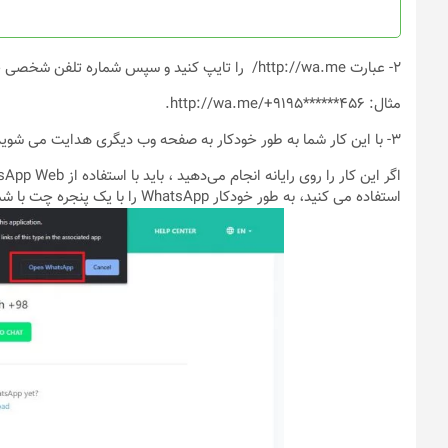
صفحه
صفحه
محصول
محصول
انتخاب
انتخاب
2- عبارت http://wa.me/ را تایپ کنید و سپس شماره تلفن شخصی خود را به همراه کد کشور در نوار آدرس وارد کرده و enter را فشار دهید.
شوند
شوند
مثال: http://wa.me/+9195******456.
3- با این کار شما به طور خودکار به صفحه وب دیگری هدایت می شوید. روی دکمه “ادامه به گفتگو- Continue to chat” کلیک کنید
استفاده می کنید، به طور خودکار WhatsApp را با یک پنجره چت با شماره تلفن شما باز می کند.