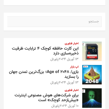
ج
س
ت
ج
و
اخبار فناوری
این کارت حافظه کوچک ۴ ترابایت ظرفیت
ذخیره‌سازی دارد
13 آوریل 2024
پاورتل
اپ بازار
بازی/ Age of 2048؛ بزرگ‌ترین تمدن جهان
را بسازید
13 آوریل 2024
پاورتل
اخبار فناوری
برای شرکت‌های هوش مصنوعی اینترنت
«بیش‌از‌حد کوچک» است
10 آوریل 2024
پاورتل