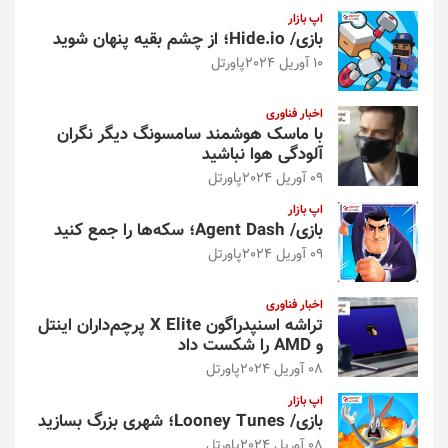
اپ بازار
بازی/ Hide.io؛ از چشم بقیه پنهان شوید
10 آوریل 2024
پاورتل
اخبار فناوری
با ماسک هوشمند سامسونگ دیگر نگران
آلودگی هوا نباشید
09 آوریل 2024
پاورتل
اپ بازار
بازی/ Agent Dash؛ سکه‌ها را جمع کنید
09 آوریل 2024
پاورتل
اخبار فناوری
تراشه اسنپدراگون X Elite پرچم‌داران اینتل
و AMD را شکست داد
08 آوریل 2024
پاورتل
اپ بازار
بازی/ Looney Tunes؛ شهری بزرگ بسازید
08 آوریل 2024
پاورتل