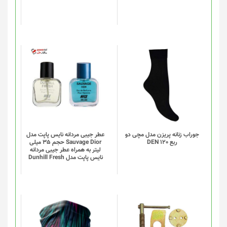
ممکن
است
در
صفحه
محصول
انتخاب
این
شوند
محصول
دارای
انواع
مختلفی
می
باشد.
گزینه
جوراب زنانه پریزن مدل مچی دو
عطر جیبی مردانه نایس پاپت مدل
ربع DEN 120
Sauvage Dior حجم 35 میلی
ها
لیتر به همراه عطر جیبی مردانه
ممکن
نایس پاپت مدل Dunhill Fresh
است
در
صفحه
محصول
انتخاب
این
شوند
محصول