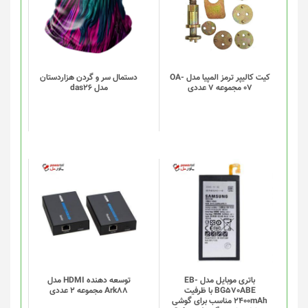
دارای
انواع
مختلفی
می
باشد.
گزینه
کیت کالیپر ترمز المپیا مدل OA-
دستمال سر و گردن هزاردستان
07 مجموعه 7 عددی
مدل das26
ها
ممکن
است
در
صفحه
محصول
انتخاب
شوند
باتری موبایل مدل EB-
توسعه دهنده HDMI مدل
BG570ABE با ظرفیت
Ark88 مجموعه 2 عددی
2400mAh مناسب برای گوشی