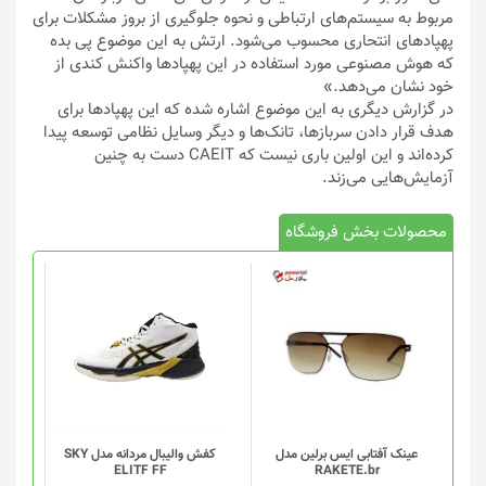
مربوط به سیستم‌های ارتباطی و نحوه جلوگیری از بروز مشکلات برای
پهپادهای انتحاری محسوب می‌شود. ارتش به این موضوع پی بده
که هوش مصنوعی مورد استفاده در این پهپادها واکنش کندی از
خود نشان می‌دهد.»
در گزارش دیگری به این موضوع اشاره شده که این پهپادها برای
هدف قرار دادن سربازها، تانک‌ها و دیگر وسایل نظامی توسعه پیدا
کرده‌اند و این اولین باری نیست که CAEIT دست به چنین
آزمایش‌هایی می‌زند.
محصولات بخش فروشگاه
این
محصول
دارای
انواع
مختلفی
می
باشد.
گزینه
عینک آفتابی ایس برلین مدل
کفش والیبال مردانه مدل SKY
ELITF FF
RAKETE.br
ها