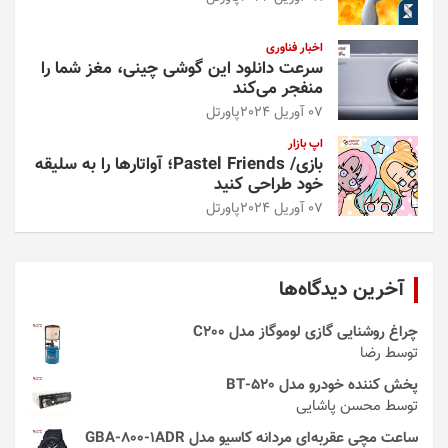
اخبار فناوری
سرعت دانلود این گوشی چینی، مغز شما را
منفجر می‌کند
07 آوریل 2024
پاورتل
اپ بازار
بازی/ Pastel Friends؛ آواتارها را به سلیقه
خود طراحی کنید
07 آوریل 2024
پاورتل
آخرین دیدگاه‌ها
چراغ روشنایی گازی لوموگاز مدل C200
توسط رضا
پخش کننده خودرو مدل 520-BT
توسط محسن پاشایی
ساعت مچی عقربه‌ای مردانه کاسیو مدل GBA-800-1ADR