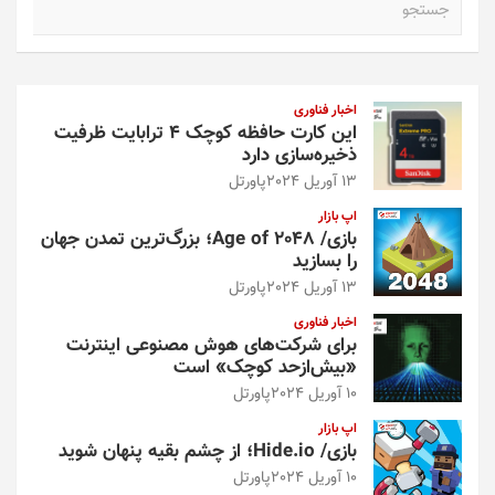
س
ت
ج
و
اخبار فناوری
این کارت حافظه کوچک ۴ ترابایت ظرفیت
ذخیره‌سازی دارد
13 آوریل 2024
پاورتل
اپ بازار
بازی/ Age of 2048؛ بزرگ‌ترین تمدن جهان
را بسازید
13 آوریل 2024
پاورتل
اخبار فناوری
برای شرکت‌های هوش مصنوعی اینترنت
«بیش‌از‌حد کوچک» است
10 آوریل 2024
پاورتل
اپ بازار
بازی/ Hide.io؛ از چشم بقیه پنهان شوید
10 آوریل 2024
پاورتل