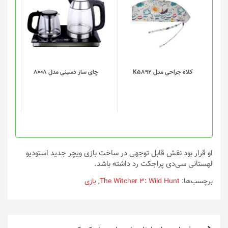
محصول
دارای
انواع
مختلفی
می
باشد.
گزینه
کلاه جراحی مدل K5892
چای ساز دسینی مدل 8008
ها
ممکن
است
در
صفحه
محصول
انتخاب
او قرار بود نقش قابل توجهی در ساخت بازی ویچر جدید استودیو
شوند
لهستانی سی‌دی پراجکت رد داشته باشد.
برچسب‌ها:
The Witcher 3: Wild Hunt
,
بازی
راهبری