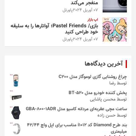
منفجر می‌کند
07 آوریل 2024
پاورتل
اپ بازار
بازی/ Pastel Friends؛ آواتارها را به سلیقه
خود طراحی کنید
07 آوریل 2024
پاورتل
آخرین دیدگاه‌ها
چراغ روشنایی گازی لوموگاز مدل C200
توسط رضا
پخش کننده خودرو مدل 520-BT
توسط محسن پاشایی
ساعت مچی عقربه‌ای مردانه کاسیو مدل GBA-800-1ADR
توسط حسن زاده
بند طرح Diamond کد i1012 مناسب برای اپل واچ 42/44
میلیمتری