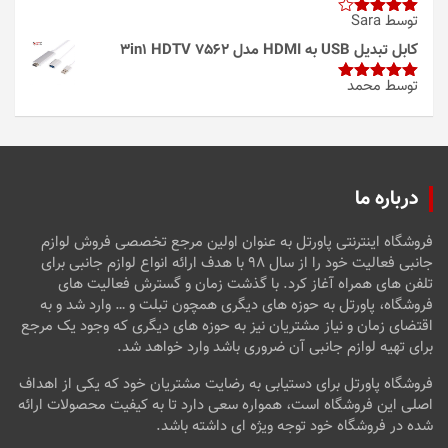
توسط Sara
امتیاز
4
از 5
کابل تبدیل USB به HDMI مدل 3in1 HDTV 7562
توسط محمد
امتیاز
5
از
5
درباره ما
فروشگاه اینترنتی پاورتل به عنوان اولین مرجع تخصصی فروش لوازم
جانبی فعالیت خود را از سال ۹۸ با هدف ارائه انواع لوازم جانبی برای
تلفن های همراه آغاز کرد. با گذشت زمان و گسترش فعالیت های
فروشگاه، پاورتل به حوزه های دیگری همچون تبلت و … وارد شد و به
اقتضای زمان و نیاز مشتریان نیز به حوزه های دیگری که وجود یک مرجع
برای تهیه لوازم جانبی آن ضروری باشد وارد خواهد شد.
فروشگاه پاورتل برای دستیابی به رضایت مشتریان خود که یکی از اهداف
اصلی این فروشگاه است، همواره سعی دارد تا به کیفیت محصولات ارائه
شده در فروشگاه خود توجه ویژه ای داشته باشد.