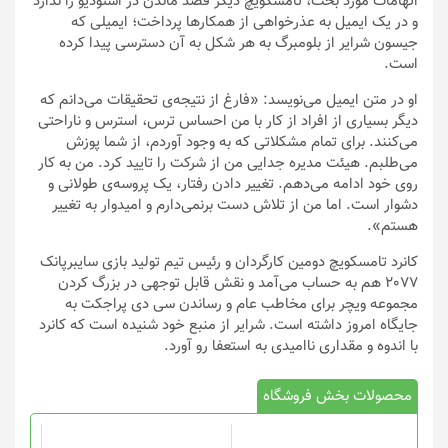
اتهامات مورد بحث، تامسکویچ دیگر قصد ماندن در استودیو را ندارد
و در یک ایمیل به عذرخواهی از همکارها پرداخت؛ ایمیلی که
جیسون شرایر از بلومبرگ به هر شکل به آن دسترسی پیدا کرده
است.
او در متن ایمیل می‌نویسد: «فارغ از نتیجه‌ی تحقیقات می‌دانم که
دیگر بسیاری از افراد از کار با من احساس ترس، استرس و ناراحتی
می‌کنند. برای تمام مشکلاتی که به وجود آوردم، از شما پوزش
می‌طلبم. هیئت مدیره جدایی من از شرکت را تایید کرد. من به کار
روی خود ادامه می‌دهم. تغییر دادن رفتار، یک پروسه‌ی طولانی و
دشوار است. اما من از تلاش دست برنمی‌دارم و امیدوار به تغییر
هستم».
کانرد تامسکویچ دومین کارگردان و رئیس تیم تولید بازی سایبرپانک
2077 هم به حساب می‌آمد و نقش قابل توجهی در بزرگ کردن
مجموعه ویچر برای مخاطب عام و رساندن سی دی پراجکت به
جایگاه امروز داشته است. شرایر از منبع خود شنیده است که کانرد
با اندوه و مقداری ناامیدی به استعفا رو آورد.
محصولات بخش فروشگاه