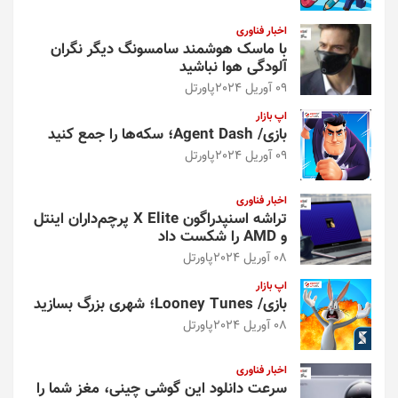
اخبار فناوری
با ماسک هوشمند سامسونگ دیگر نگران
آلودگی هوا نباشید
09 آوریل 2024
پاورتل
اپ بازار
بازی/ Agent Dash؛ سکه‌ها را جمع کنید
09 آوریل 2024
پاورتل
اخبار فناوری
تراشه اسنپدراگون X Elite پرچم‌داران اینتل
و AMD را شکست داد
08 آوریل 2024
پاورتل
اپ بازار
بازی/ Looney Tunes؛ شهری بزرگ بسازید
08 آوریل 2024
پاورتل
اخبار فناوری
سرعت دانلود این گوشی چینی، مغز شما را