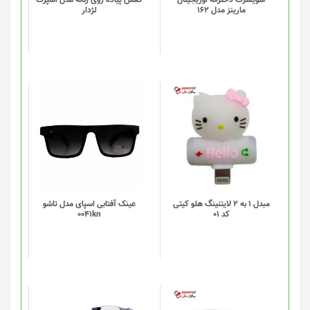
مارینز مدل 162
لژدار
ها
ممکن
است
در
صفحه
محصول
انتخاب
شوند
مبدل 1 به 2 لایتنینگ هلو کیتی
عینک آفتابی اسپای مدل تاشو
کد 01
0041kn
این