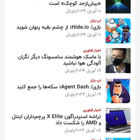
«بیش‌از‌حد کوچک» است
10 آوریل 2024
پاورتل
اپ بازار
بازی/ Hide.io؛ از چشم بقیه پنهان شوید
10 آوریل 2024
پاورتل
اخبار فناوری
با ماسک هوشمند سامسونگ دیگر نگران
آلودگی هوا نباشید
09 آوریل 2024
پاورتل
اپ بازار
بازی/ Agent Dash؛ سکه‌ها را جمع کنید
09 آوریل 2024
پاورتل
اخبار فناوری
تراشه اسنپدراگون X Elite پرچم‌داران اینتل
و AMD را شکست داد
08 آوریل 2024
پاورتل