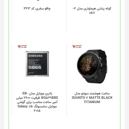
باشد.
گزینه
کوله پشتی هیماواری مدل 2-
چاقو سفری کد 323
0511
ها
ممکن
است
در
صفحه
محصول
انتخاب
شوند
ساعت هوشمند سونتو مدل
باتری موبایل مدل EB-
SUUNTO 7 MATTE BLACK
BG531BBE ظرفیت 2600 میلی
TITANIUM
آمپر ساعت مناسب برای گوشی
موبایل سامسونگ Galaxy J5
2015