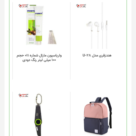
هندزفری مدل U-28
واریاسیون مارال شماره 011 حجم
100 میلی لیتر رنگ دودی
این
محصول
دارای
انواع
مختلفی
می