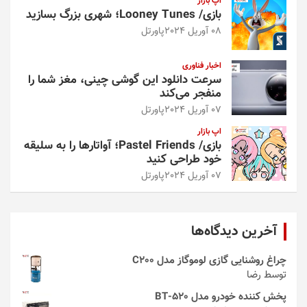
اپ بازار
بازی/ Looney Tunes؛ شهری بزرگ بسازید
08 آوریل 2024
پاورتل
اخبار فناوری
سرعت دانلود این گوشی چینی، مغز شما را
منفجر می‌کند
07 آوریل 2024
پاورتل
اپ بازار
بازی/ Pastel Friends؛ آواتارها را به سلیقه
خود طراحی کنید
07 آوریل 2024
پاورتل
آخرین دیدگاه‌ها
چراغ روشنایی گازی لوموگاز مدل C200
توسط رضا
پخش کننده خودرو مدل 520-BT