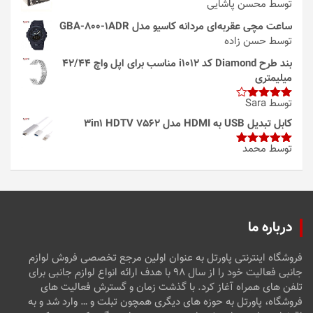
توسط محسن پاشایی
ساعت مچی عقربه‌ای مردانه کاسیو مدل GBA-800-1ADR
توسط حسن زاده
بند طرح Diamond کد i1012 مناسب برای اپل واچ 42/44
میلیمتری
توسط Sara
امتیاز
4
از 5
کابل تبدیل USB به HDMI مدل 3in1 HDTV 7562
توسط محمد
امتیاز
5
از
5
درباره ما
فروشگاه اینترنتی پاورتل به عنوان اولین مرجع تخصصی فروش لوازم
جانبی فعالیت خود را از سال ۹۸ با هدف ارائه انواع لوازم جانبی برای
تلفن های همراه آغاز کرد. با گذشت زمان و گسترش فعالیت های
فروشگاه، پاورتل به حوزه های دیگری همچون تبلت و … وارد شد و به