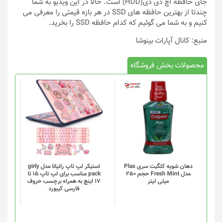
جای حافظه اچ دی دی(HDD) است. حالا در این ویدیو به شما
چندتا از بهترین حافظه های SSD در هر بازه قیمتی را معرفی می
کنیم و به شما می گوئیم که کدام حافظه SSD را بخرید.
منبع: کانال آپارات بینوشا
محصولات بخش فروشگاه
دهان شویه کلگیت سری Plax
استیکر لپ تاپ راتیانا مدل girly
مدل Fresh Mint حجم 250
pack مناسب برای لپ تاپ 15 تا
میلی لیتر
17 اینچ به همراه برچسب حروف
فارسی کیبورد