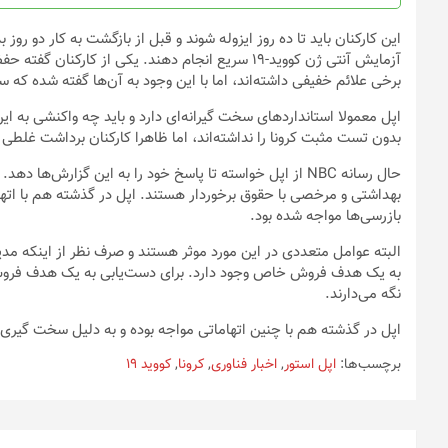
محصول
انتخاب
این کارکنان باید تا ده روز ایزوله شوند و قبل از بازگشت به کار دو روز
شوند
آزمایش آنتی ژن کووید-۱۹ سریع انجام دهند. یکی از ک
برخی علائم خفیفی داشته‌اند، اما با این وجود به آن‌ها گفته شده که س
اپل معمولا استانداردهای سخت گیرانه‌ای دارد و باید چه واکنشی به 
بدون تست مثبت کرونا را نداشته‌اند، اما ظاهرا کارکنان برداشت غلطی 
حال رسانه NBC از اپل خواسته تا پاسخ خود را به این گزار
بهداشتی و مرخصی با حقوق برخوردار هستند. اپل در گذشته هم با اتها
بازرسی‌ها مواجه شده بود.
البته عوامل متعددی در این مورد موثر هستند و صرف نظر از اینکه مد
به یک هدف فروش خاص وجود دارد. برای دست‌یابی به یک هدف فروش م
نگه می‌دارند.
اپل در گذشته هم با چنین اتهاماتی مواجه بوده و به دلیل سخت گیری
برچسب‌ها:
اپل استور
,
اخبار فناوری
,
کرونا
,
کووید 19