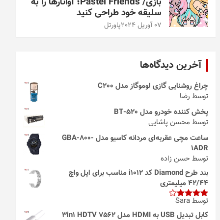
بازی/ Pastel Friends؛ آواتارها را به
سلیقه خود طراحی کنید
07 آوریل 2024
پاورتل
آخرین دیدگاه‌ها
چراغ روشنایی گازی لوموگاز مدل C200
توسط رضا
پخش کننده خودرو مدل 520-BT
توسط محسن پاشایی
ساعت مچی عقربه‌ای مردانه کاسیو مدل GBA-800-
1ADR
توسط حسن زاده
بند طرح Diamond کد i1012 مناسب برای اپل واچ
42/44 میلیمتری
توسط Sara
امتیاز
4
از 5
کابل تبدیل USB به HDMI مدل 3in1 HDTV 7562