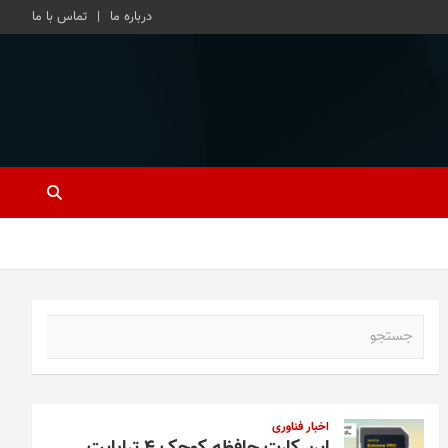
درباره ما
تماس با ما
ج
س
ت
ج
و
اخبار فناوری