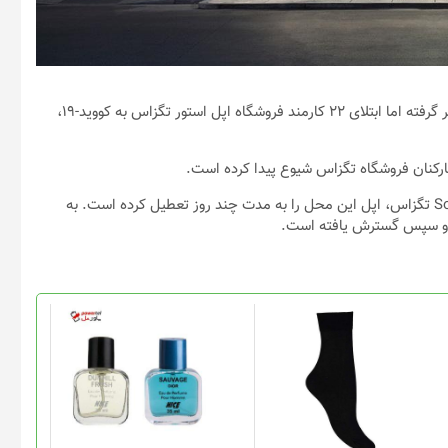
با وجودی که اپل سیاست‌های خاصی را در برخورد با بیماری کرونا در نظر گرفته اما ابتلای ۲۲ کارمند فروشگاه اپل استور تگزاس به کووید-۱۹،
به دلیل مثبت شدن تست ۲۲ نفر از کارکنان فروشگاه اپل در Southlake تگزاس، اپل این محل را به مدت چند روز تعطیل کرده است. به
این
محصول
دارای
انواع
مختلفی
می