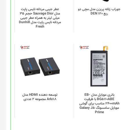
باشد.
گزینه
جوراب زنانه پریزن مدل مچی دو
عطر جیبی مردانه نایس پاپت
ربع DEN 120
مدل Sauvage Dior حجم 35
ها
میلی لیتر به همراه عطر جیبی
ممکن
مردانه نایس پاپت مدل Dunhill
Fresh
است
در
صفحه
محصول
انتخاب
شوند
باتری موبایل مدل EB-
توسعه دهنده HDMI مدل
BG570ABE با ظرفیت
Ark88 مجموعه 2 عددی
2400mAh مناسب برای گوشی
موبایل سامسونگ Galaxy J5
Prime