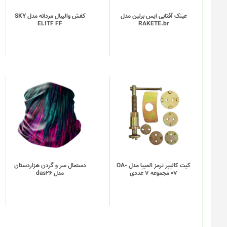
باشد.
گزینه
عینک آفتابی ایس برلین مدل
کفش والیبال مردانه مدل SKY
ELITF FF
RAKETE.br
ها
ممکن
است
در
صفحه
محصول
انتخاب
این
شوند
محصول
دارای
انواع
مختلفی
می
باشد.
گزینه
کیت کالیپر ترمز المپیا مدل OA-
دستمال سر و گردن هزاردستان
07 مجموعه 7 عددی
مدل das26
ها
ممکن
است
در
صفحه