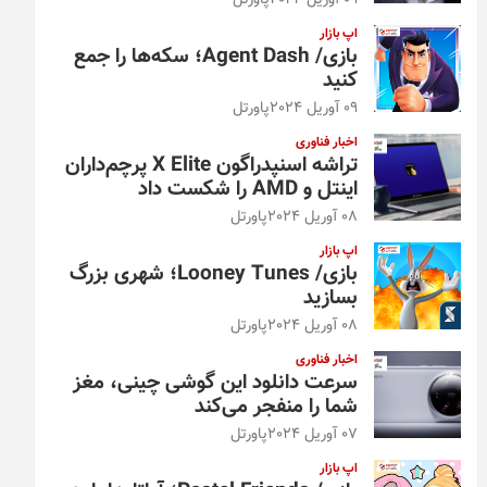
09 آوریل 2024
پاورتل
اپ بازار
بازی/ Agent Dash؛ سکه‌ها را جمع
کنید
09 آوریل 2024
پاورتل
اخبار فناوری
تراشه اسنپدراگون X Elite پرچم‌داران
اینتل و AMD را شکست داد
08 آوریل 2024
پاورتل
اپ بازار
بازی/ Looney Tunes؛ شهری بزرگ
بسازید
08 آوریل 2024
پاورتل
اخبار فناوری
سرعت دانلود این گوشی چینی، مغز
شما را منفجر می‌کند
07 آوریل 2024
پاورتل
اپ بازار