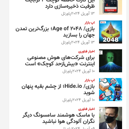
این کارت حافظه کوچک ۴ ترابایت
ظرفیت ذخیره‌سازی دارد
13 آوریل 2024
پاورتل
اپ بازار
بازی/ Age of 2048؛ بزرگ‌ترین تمدن
جهان را بسازید
13 آوریل 2024
پاورتل
اخبار فناوری
برای شرکت‌های هوش مصنوعی
اینترنت «بیش‌از‌حد کوچک» است
10 آوریل 2024
پاورتل
اپ بازار
بازی/ Hide.io؛ از چشم بقیه پنهان
شوید
10 آوریل 2024
پاورتل
اخبار فناوری
با ماسک هوشمند سامسونگ دیگر
نگران آلودگی هوا نباشید