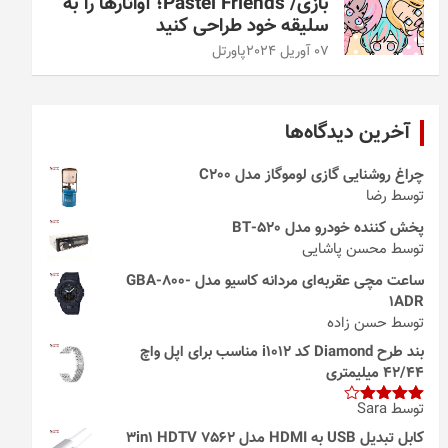
بازی/ Pastel Friends؛ آواتارها را به
سلیقه خود طراحی کنید
07 آوریل 2024
پاورتل
آخرین دیدگاه‌ها
چراغ روشنایی گازی لوموگاز مدل C200
توسط رضا
پخش کننده خودرو مدل 520-BT
توسط محسن پاشایی
ساعت مچی عقربه‌ای مردانه کاسیو مدل GBA-800-
1ADR
توسط حسن زاده
بند طرح Diamond کد i1012 مناسب برای اپل واچ
42/44 میلیمتری
توسط Sara
امتیاز
4
از 5
کابل تبدیل USB به HDMI مدل 3in1 HDTV 7562