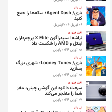
09 آوریل 2024
پاورتل
اپ بازار
بازی/ Agent Dash؛ سکه‌ها را جمع
کنید
09 آوریل 2024
پاورتل
اخبار فناوری
تراشه اسنپدراگون X Elite پرچم‌داران
اینتل و AMD را شکست داد
08 آوریل 2024
پاورتل
اپ بازار
بازی/ Looney Tunes؛ شهری بزرگ
بسازید
08 آوریل 2024
پاورتل
اخبار فناوری
سرعت دانلود این گوشی چینی، مغز
شما را منفجر می‌کند
07 آوریل 2024
پاورتل
اپ بازار