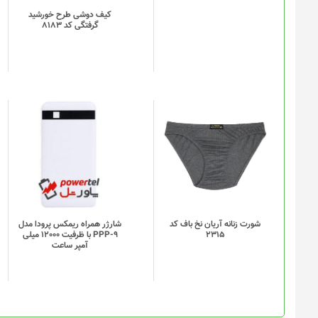
کیف دوشی طرح خورشید
گرفتگی کد 8183
این
محصول
دارای
انواع
مختلفی
می
باشد.
گزینه
شورت زنانه آریان نخ باف کد
شارژر همراه ریمکس پرودا مدل
2315
PPP-9 با ظرفیت 12000 میلی
ها
آمپر ساعت
ممکن
است
در
صفحه
محصول