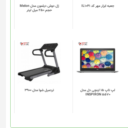
باشد.
گزینه
جعبه ابزار مهر کد IL1041
ژل دوش دیلمون مدل Melon
حجم 250 میل لیتر
ها
ممکن
است
در
صفحه
محصول
انتخاب
شوند
لپ تاپ 15 اینچی دل مدل
تردميل شوا مدل 3900
INSPIRON 5570