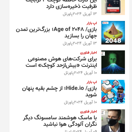
این کارت حافظه کوچک ۴ ترابایت
ظرفیت ذخیره‌سازی دارد
13 آوریل 2024
پاورتل
اپ بازار
بازی/ Age of 2048؛ بزرگ‌ترین تمدن
جهان را بسازید
13 آوریل 2024
پاورتل
اخبار فناوری
برای شرکت‌های هوش مصنوعی
اینترنت «بیش‌از‌حد کوچک» است
10 آوریل 2024
پاورتل
اپ بازار
بازی/ Hide.io؛ از چشم بقیه پنهان
شوید
10 آوریل 2024
پاورتل
اخبار فناوری
با ماسک هوشمند سامسونگ دیگر
نگران آلودگی هوا نباشید