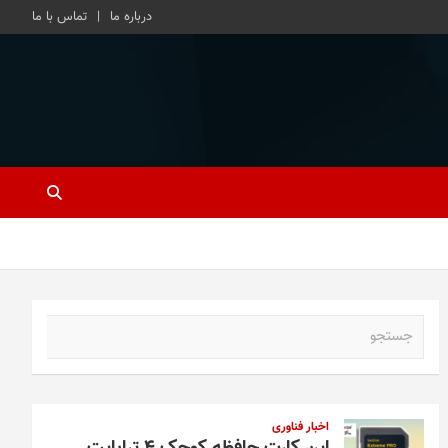
درباره ما
تماس با ما
ج
س
ت
ج
و
اخبار فناوری