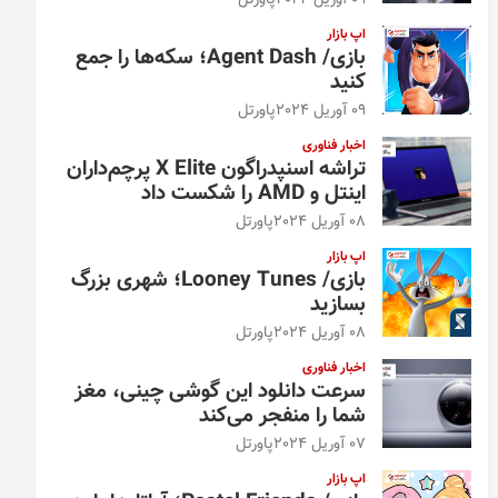
09 آوریل 2024
پاورتل
اپ بازار
بازی/ Agent Dash؛ سکه‌ها را جمع
کنید
09 آوریل 2024
پاورتل
اخبار فناوری
تراشه اسنپدراگون X Elite پرچم‌داران
اینتل و AMD را شکست داد
08 آوریل 2024
پاورتل
اپ بازار
بازی/ Looney Tunes؛ شهری بزرگ
بسازید
08 آوریل 2024
پاورتل
اخبار فناوری
سرعت دانلود این گوشی چینی، مغز
شما را منفجر می‌کند
07 آوریل 2024
پاورتل
اپ بازار