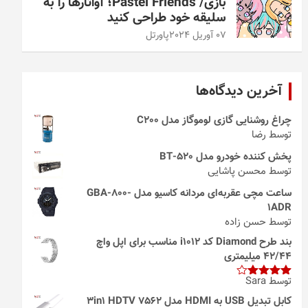
بازی/ Pastel Friends؛ آواتارها را به
سلیقه خود طراحی کنید
07 آوریل 2024
پاورتل
آخرین دیدگاه‌ها
چراغ روشنایی گازی لوموگاز مدل C200
توسط رضا
پخش کننده خودرو مدل 520-BT
توسط محسن پاشایی
ساعت مچی عقربه‌ای مردانه کاسیو مدل GBA-800-
1ADR
توسط حسن زاده
بند طرح Diamond کد i1012 مناسب برای اپل واچ
42/44 میلیمتری
توسط Sara
امتیاز
4
از 5
کابل تبدیل USB به HDMI مدل 3in1 HDTV 7562