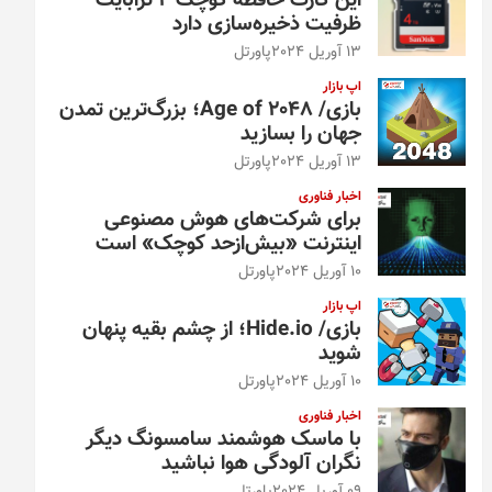
این کارت حافظه کوچک ۴ ترابایت
ظرفیت ذخیره‌سازی دارد
13 آوریل 2024
پاورتل
اپ بازار
بازی/ Age of 2048؛ بزرگ‌ترین تمدن
جهان را بسازید
13 آوریل 2024
پاورتل
اخبار فناوری
برای شرکت‌های هوش مصنوعی
اینترنت «بیش‌از‌حد کوچک» است
10 آوریل 2024
پاورتل
اپ بازار
بازی/ Hide.io؛ از چشم بقیه پنهان
شوید
10 آوریل 2024
پاورتل
اخبار فناوری
با ماسک هوشمند سامسونگ دیگر
نگران آلودگی هوا نباشید