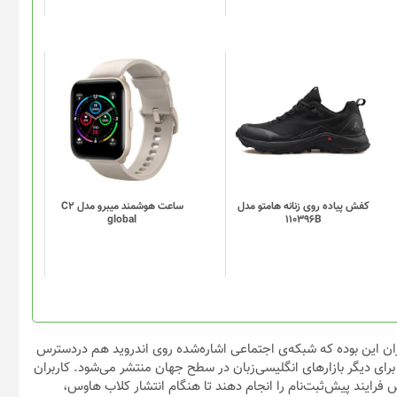
است
در
صفحه
محصول
انتخاب
این
این
شوند
محصول
محصول
دارای
دارای
انواع
انواع
مختلفی
مختلفی
می
می
باشد.
باشد.
گزینه
گزینه
کفش پیاده روی زنانه هامتو مدل
ساعت هوشمند میبرو مدل C2
global
110396B
ها
ها
ممکن
ممکن
است
است
در
در
صفحه
صفحه
محصول
محصول
انتخاب
انتخاب
ن این بوده که شبکه‌ی اجتماعی اشاره‌شده روی اندروید هم دردسترس
شوند
شوند
برای دیگر بازارهای انگلیسی‌زبان در سطح جهان منتشر می‌شود. کاربران
فرایند پیش‌ثبت‌نام را انجام دهند تا هنگام انتشار کلاب هاوس،