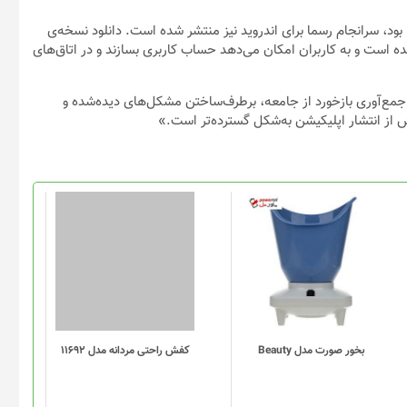
کلاب هاوس (Clubhouse) که بیش از یک سال در انحصار پلتفرم iOS بود،‌ سرانجام رسما برای اندروید نیز منتشر شده است. دانلود نسخه‌ی
ه است و به کاربران امکان می‌دهد حساب کاربری بسازند و در اتاق‌های
 جمع‌آوری بازخورد از جامعه، برطرف‌ساختن مشکل‌های دیده‌شده و
 از انتشار اپلیکیشن به‌شکل گسترده‌تر است.»
این
محصول
دارای
انواع
مختلفی
می
باشد.
گزینه
بخور صورت مدل Beauty
کفش راحتی مردانه مدل 11692
ها
ممکن