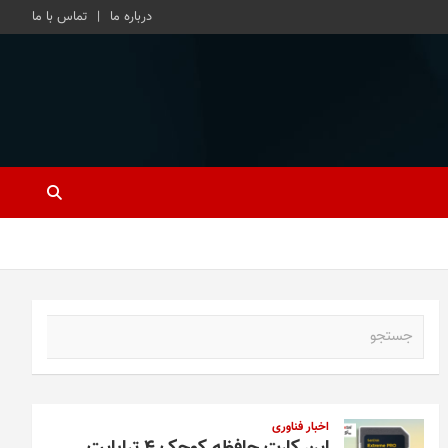
درباره ما
تماس با ما
ج
س
ت
ج
و
اخبار فناوری