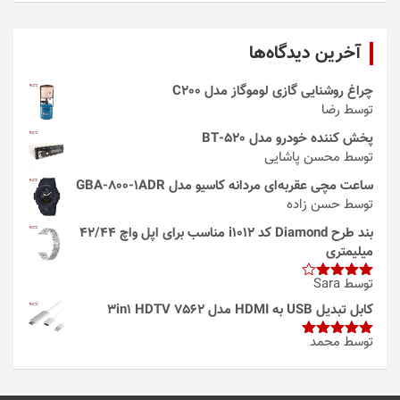
آخرین دیدگاه‌ها
چراغ روشنایی گازی لوموگاز مدل C200
توسط رضا
پخش کننده خودرو مدل 520-BT
توسط محسن پاشایی
ساعت مچی عقربه‌ای مردانه کاسیو مدل GBA-800-1ADR
توسط حسن زاده
بند طرح Diamond کد i1012 مناسب برای اپل واچ 42/44
میلیمتری
توسط Sara
امتیاز
4
از 5
کابل تبدیل USB به HDMI مدل 3in1 HDTV 7562
توسط محمد
امتیاز
5
از
5