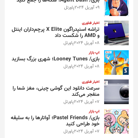
بازی/ Agent Dash؛ سکه‌ها را جمع کنید
09 آوریل 2024
پاورتل
اخبار فناوری
تراشه اسنپدراگون X Elite پرچم‌داران اینتل
و AMD را شکست داد
08 آوریل 2024
پاورتل
اپ بازار
بازی/ Looney Tunes؛ شهری بزرگ بسازید
08 آوریل 2024
پاورتل
اخبار فناوری
سرعت دانلود این گوشی چینی، مغز شما را
منفجر می‌کند
07 آوریل 2024
پاورتل
اپ بازار
بازی/ Pastel Friends؛ آواتارها را به سلیقه
خود طراحی کنید
07 آوریل 2024
پاورتل