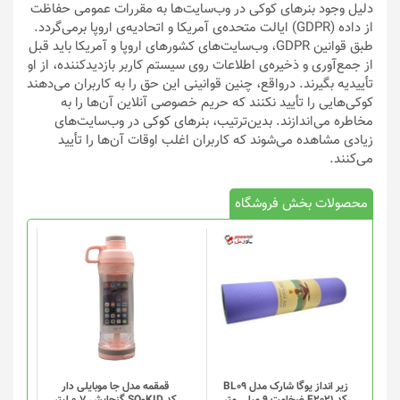
دلیل وجود بنرهای کوکی‌ در وب‌سایت‌ها به مقررات عمومی حفاظت
از داده (GDPR) ایالت متحده‌ی آمریکا و اتحادیه‌ی اروپا برمی‌گردد.
طبق قوانین GDPR، وب‌سایت‌های کشورهای اروپا و آمریکا باید قبل
از جمع‌آوری و ذخیره‌ی اطلاعات روی سیستم کاربر بازدیدکننده، از او
تأییدیه بگیرند. درواقع، چنین قوانینی این حق را به کاربران می‌دهند
کوکی‌هایی را تأیید نکنند که حریم‌ خصوصی آنلاین آن‌ها را به
مخاطره می‌اندازند. بدین‌ترتیب، بنرهای کوکی در وب‌سایت‌های
زیادی مشاهده می‌شوند که کاربران اغلب اوقات آن‌ها را تأیید
می‌کنند.
محصولات بخش فروشگاه
این
محصول
دارای
انواع
مختلفی
می
باشد.
گزینه
زیر انداز یوگا شارک مدل BL09
قمقمه مدل جا موبایلی دار
کد F2021 ضخامت 9 میلی متر
کد SO-KID گنجایش 0.7 لیتر