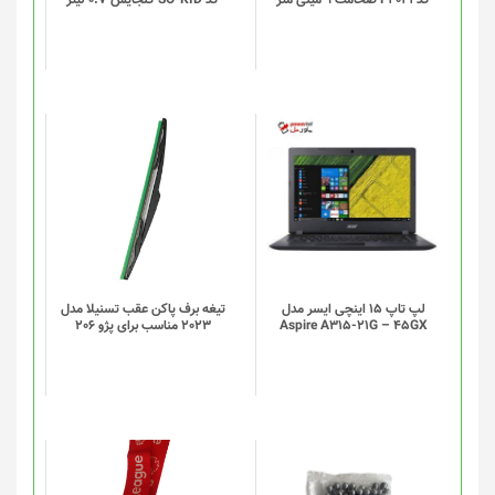
ها
ممکن
است
در
صفحه
محصول
انتخاب
شوند
لپ تاپ 15 اینچی ایسر مدل
تیغه برف پاکن عقب تسنیلا مدل
Aspire A315-21G – 45GX
2023 مناسب برای پژو 206
این
این