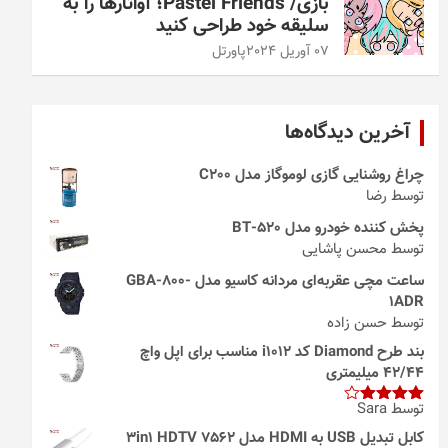
بازی/ Pastel Friends؛ آواتارها را به
سلیقه خود طراحی کنید
07 آوریل 2024
پاورتل
آخرین دیدگاه‌ها
چراغ روشنایی گازی لوموگاز مدل C200
توسط رضا
پخش کننده خودرو مدل 520-BT
توسط محسن پاشایی
ساعت مچی عقربه‌ای مردانه کاسیو مدل GBA-800-
1ADR
توسط حسن زاده
بند طرح Diamond کد i1012 مناسب برای اپل واچ
42/44 میلیمتری
توسط Sara
امتیاز
4
از 5
کابل تبدیل USB به HDMI مدل 3in1 HDTV 7562