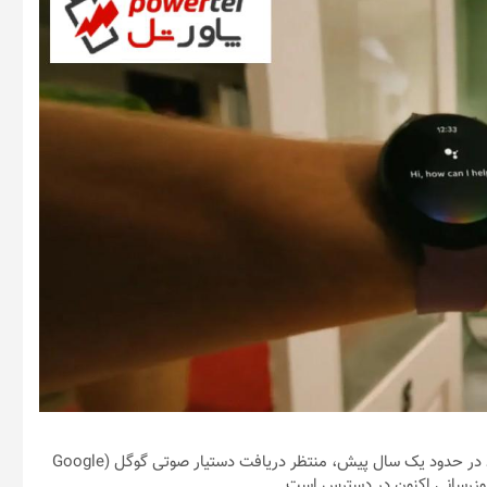
دارندگان گلکسی واچ 4 سامسونگ، از زمان عرضه این ساعت هوشمند در حدود یک سال پیش، منتظر دریافت دستیار صوتی گوگل (Google