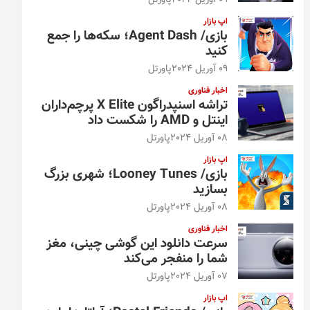
09 آوریل 2024
پاورتل
اپ بازار
بازی/ Agent Dash؛ سکه‌ها را جمع
کنید
09 آوریل 2024
پاورتل
اخبار فناوری
تراشه اسنپدراگون X Elite پرچم‌داران
اینتل و AMD را شکست داد
08 آوریل 2024
پاورتل
اپ بازار
بازی/ Looney Tunes؛ شهری بزرگ
بسازید
08 آوریل 2024
پاورتل
اخبار فناوری
سرعت دانلود این گوشی چینی، مغز
شما را منفجر می‌کند
07 آوریل 2024
پاورتل
اپ بازار