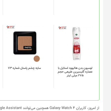
ها
ممکن
است
در
صفحه
محصول
انتخاب
شوند
لوسیون بدن هالیوود استایل با
سایه چشم پاستل شماره 73
عصاره گلیسیرین طبیعی حجم
275 میلی لیتر