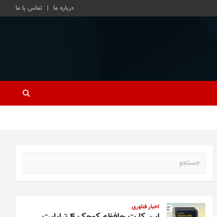
درباره ما
تماس با ما
ج
س
ت
ج
و
اخبار فناوری