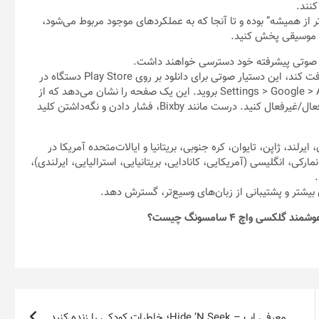
کنند.
 از همیشه” بوده و تا آنجا که به عملکردهای موجود مربوط می‌شود،
 و موسیقی پخش کنید.
هنگامی‌که Galaxy Watch 4 به‌طور کامل Google Assistant را دریافت کند، این دستیار صوتی برای دانلود بر روی Play Store دستگاه در
دسترس خواهد بود. پس از اتمام نصب، فقط باید به برنامه Settings > Google > Assistant بروید. این یک صفحه را نشان می‌دهد که از
آنجا می‌توانید کلمه کلیدی و همچنین “خروجی گفتار” را برای پاسخ‌ها فعال/غیرفعال کنید. درست مانند Bixby، فشار دادن و نگه‌داشتن کلید
رانسه، آلمان، ایرلند، ژاپن، تایوان، کره جنوبی، بریتانیا و ایالات‌متحده آمریکا در
 می‌کند که شامل دانمارکی، انگلیسی (آمریکایی، کانادایی، بریتانیایی، استرالیایی، ایرلندی)،
.
بیشتر و پشتیبانی از زبان‌های وسیع‌تر، گسترش دهد.
معرفی اپ – Hide ‘N Seek؛ خاطرات کودکی را زنده کنید