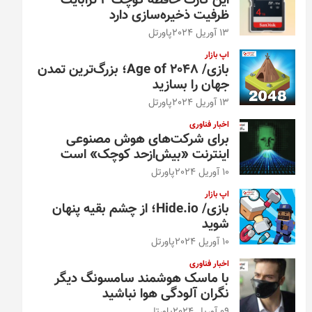
این کارت حافظه کوچک ۴ ترابایت
ظرفیت ذخیره‌سازی دارد
13 آوریل 2024
پاورتل
اپ بازار
بازی/ Age of 2048؛ بزرگ‌ترین تمدن
جهان را بسازید
13 آوریل 2024
پاورتل
اخبار فناوری
برای شرکت‌های هوش مصنوعی
اینترنت «بیش‌از‌حد کوچک» است
10 آوریل 2024
پاورتل
اپ بازار
بازی/ Hide.io؛ از چشم بقیه پنهان
شوید
10 آوریل 2024
پاورتل
اخبار فناوری
با ماسک هوشمند سامسونگ دیگر
نگران آلودگی هوا نباشید