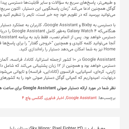
و طبیعی‌تر، پاسخ‌های سریع به سؤالات و سایر قابلیت‌ها دسترسی پیدا 
گوگل همچنین ادعا می‌کند “زمان پاسخگویی این دستیار، اکنون سریع‌تر
می‌توانید بپرسید که در تقویم خود چه خبر است، تایمر را تنظیم کنید
با دسترسی به Bixby و Google Assistant، کاربران به عملکرد دستیار صوتی پیشرفته‌ خود دسترسی خواهند داشت.
Home نیز به شما امکان می‌دهد دستیار را راه‌اندازی کنید.
Google Assistant در 10 کشور ازجمله استرالیا، کانادا، ف
دسترس خواهد بود و همچنین از 12 زبان پشتیبانی
ژاپنی، کره‌ای، اسپانیایی، فرانسوی (کانادایی، فرانسه) و تایوانی می‌شود
درنهایت، امیدواریم که کمپانی گوگل دستیار صوتی خود را به کشورهای 
نظر شما در مورد ارائه دستیار صوتی Google Assistant برای ساعت هوشمند گلکسی واچ 4 سامسونگ چیست؟
برچسب‌ها:
Google Assistant
,
اخبار فناوری
,
گلکسی واچ 4
راهبری
معرفی اپ – Sky Wings: Pixel Fighter 3D؛ سرتان را با