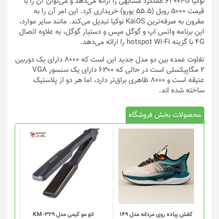
نوکیا ۶۳۰۰۴G عملکرد مشابهی را ارائه می‌دهد و می‌توان آن را با
قیمت ۵۰۰۰ روبل (۵۵.۵ یورو) خریداری کرد. این امر آن را به
مقرون به صرفه‌ترین KaiOS نوکیا تبدیل می‌کند. مانند سایر موارد،
این برنامه واتس اپ و گوگل مپس و دستیار گوگل، به علاوه اتصال
۴G با گزینه hotspot Wi-Fi را ارائه می‌دهد.
تفاوت عمده بین دو مدل جدید این است که ۸۰۰۰ دارای یک دوربین
۲ مگاپیکسلی است در حالی که ۶۳۰۰ دارای یک سنسور VGA
عتیقه است و ۸۰۰۰ ظاهری براق‌تر دارد، اما هر دو از پلاستیک
ساخته شده اند.
محصولات بخش فروشگاه
این
محصول
دارای
انواع
مختلفی
می
باشد.
گزینه
کفش پیاده روی مردانه مدل 149
اتو مو کیمی مدل KM-329