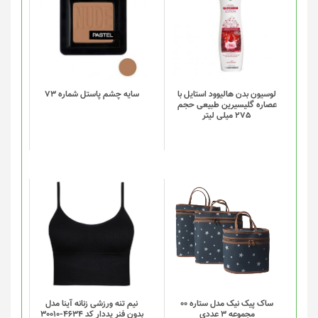
شوند
لوسیون بدن هالیوود استایل با
سایه چشم پاستل شماره 73
عصاره گلیسیرین طبیعی حجم
275 میلی لیتر
این
این
محصول
محصول
دارای
دارای
انواع
انواع
مختلفی
مختلفی
می
می
باشد.
باشد.
گزینه
گزینه
ساک پیک نیک مدل ستاره 00
نیم تنه ورزشی زنانه آینا مدل
مجموعه 3 عددی
بدون فنر پددار کد 4634-30010