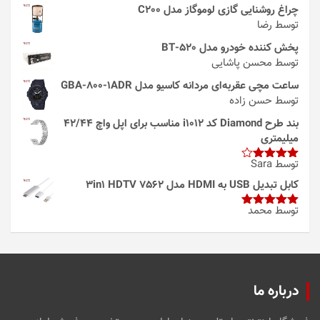
چراغ روشنایی گازی لوموگاز مدل C200
توسط رضا
پخش کننده خودرو مدل 520-BT
توسط محسن پاشایی
ساعت مچی عقربه‌ای مردانه کاسیو مدل GBA-800-1ADR
توسط حسن زاده
بند طرح Diamond کد i1012 مناسب برای اپل واچ 42/44
میلیمتری
توسط Sara
امتیاز
4
از 5
کابل تبدیل USB به HDMI مدل 3in1 HDTV 7562
توسط محمد
امتیاز
5
از
5
درباره ما