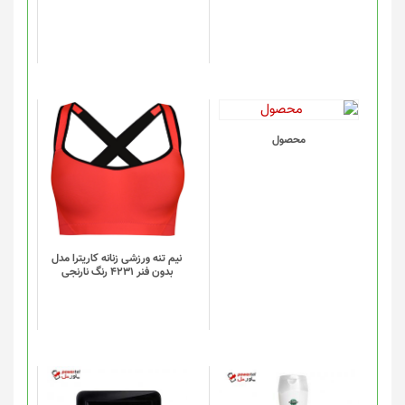
ها
ممکن
است
در
صفحه
محصول
انتخاب
این
محصول
شوند
محصول
دارای
انواع
مختلفی
می
باشد.
گزینه
نیم تنه ورزشی زنانه کاریترا مدل
بدون فنر 4231 رنگ نارنجی
ها
ممکن
است
در
صفحه
محصول
انتخاب