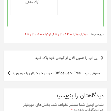
ها
ها
رنگ مشکی
ممکن
ممکن
است
است
در
در
صفحه
صفحه
محصول
محصول
انتخاب
انتخاب
برچسب‌ها:
نوکیا
,
نوکیا 6300 مدل 4G
,
نوکیا 8000 مدل 4G
شوند
شوند
راهبری
این اپ را همین الان از گوشی خود پاک کنید
نوشته
معرفی اپ – Office Jerk Free؛ حرص همکارتان را دربیاورید
دیدگاهتان را بنویسید
نشانی ایمیل شما منتشر نخواهد شد.
بخش‌های موردنیاز
علامت‌گذاری شده‌اند
*