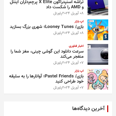
تراشه اسنپدراگون X Elite پرچم‌داران اینتل
و AMD را شکست داد
08 آوریل 2024
پاورتل
اپ بازار
بازی/ Looney Tunes؛ شهری بزرگ بسازید
08 آوریل 2024
پاورتل
اخبار فناوری
سرعت دانلود این گوشی چینی، مغز شما را
منفجر می‌کند
07 آوریل 2024
پاورتل
اپ بازار
بازی/ Pastel Friends؛ آواتارها را به سلیقه
خود طراحی کنید
07 آوریل 2024
پاورتل
آخرین دیدگاه‌ها