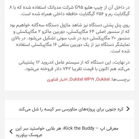
در داخل آن از چیپ هلیو G95 شرکت مدیاتک استفاده شده که با 8
گیگابایت رم و 256 گیگابایت حافظه داخلی همراه شده است.
روی پنل پشتی دستگاه نیز شاهد ماژول دستگاه سه‌گانه خواهیم بود
که از سنسور اصلی 64 مگاپیکسلی، دوربین ماکرو 2 مگاپیکسلی و
سنسور 20 مگاپیکسلی دید در شب سونی تشکیل می‌شود. در بالای
نمایشگر دستگاه نیز از یک دوربین سلفی 16 مگاپیکسلی استفاده
شده است.
در نهایت، این دستگاه که از سیستم عامل اندروید 12 پشتیبانی
می‌کند هم اکنون با قیمت تقریبا 742 دلار فروخته می‌شود.
برچسب‌ها:
Oukitel
,
Oukitel WP19
,
اخبار فناوری
راهبری
کره جنوبی برای پروژه‌های متاورسی سر کیسه را شل می‌کند
نوشته
معرفی اپ – Kick the Buddy؛ هر بلایی خواستید سر این
عروسک بیاورید