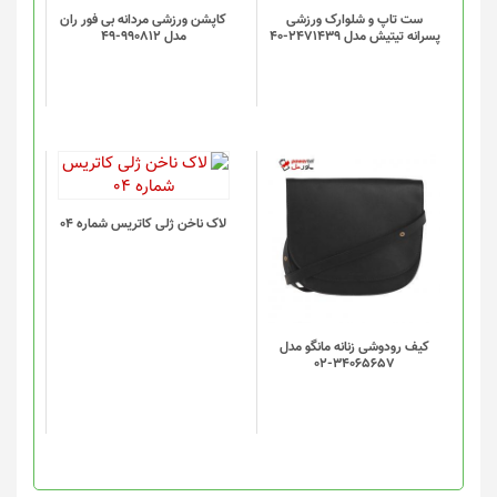
ست تاپ و شلوارک ورزشی
کاپشن ورزشی مردانه بی فور ران
پسرانه تیتیش مدل 2471439-40
مدل 990812-49
لاک ناخن ژلی کاتریس شماره 04
کیف رودوشی زنانه مانگو مدل
34065657-02