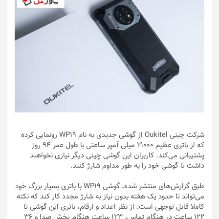
شرکت چینی Oukitel از گوشی جدیدی به نام WP19 رونمایی کرده
که از باتری عظیم 21000 میلی آمپر ساعتی با طول عمر 94 روز
پشتیبانی می‌کند. کاربران این گوشی چینی دیگر نیازی نخواهند
داشت تا گوشی خود را به طور مداوم شارژ کنند.
طبق گزارش‌های منتشر شده، گوشی WP19 با باتری بسیار بزرگ خود
می‌تواند تا حدود یک هفته بدون نیاز به شارژ مجدد کار کند که نکته
کاملا قابل توجهی است. از نظر اعداد و ارقام، باتری این گوشی تا
122 ساعت در هنگام تماس، 123 ساعت هنگام پخش صدا و 36