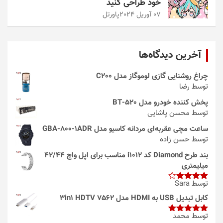
خود طراحی کنید
07 آوریل 2024
پاورتل
آخرین دیدگاه‌ها
چراغ روشنایی گازی لوموگاز مدل C200
توسط رضا
پخش کننده خودرو مدل 520-BT
توسط محسن پاشایی
ساعت مچی عقربه‌ای مردانه کاسیو مدل GBA-800-1ADR
توسط حسن زاده
بند طرح Diamond کد i1012 مناسب برای اپل واچ 42/44
میلیمتری
توسط Sara
امتیاز
4
از 5
کابل تبدیل USB به HDMI مدل 3in1 HDTV 7562
توسط محمد
امتیاز
5
از