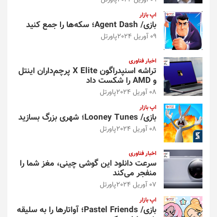
اپ بازار
بازی/ Agent Dash؛ سکه‌ها را جمع کنید
09 آوریل 2024
پاورتل
اخبار فناوری
تراشه اسنپدراگون X Elite پرچم‌داران اینتل
و AMD را شکست داد
08 آوریل 2024
پاورتل
اپ بازار
بازی/ Looney Tunes؛ شهری بزرگ بسازید
08 آوریل 2024
پاورتل
اخبار فناوری
سرعت دانلود این گوشی چینی، مغز شما را
منفجر می‌کند
07 آوریل 2024
پاورتل
اپ بازار
بازی/ Pastel Friends؛ آواتارها را به سلیقه