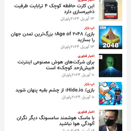
این کارت حافظه کوچک ۴ ترابایت ظرفیت
ذخیره‌سازی دارد
13 آوریل 2024
پاورتل
اپ بازار
بازی/ Age of 2048؛ بزرگ‌ترین تمدن جهان
را بسازید
13 آوریل 2024
پاورتل
اخبار فناوری
برای شرکت‌های هوش مصنوعی اینترنت
«بیش‌از‌حد کوچک» است
10 آوریل 2024
پاورتل
اپ بازار
بازی/ Hide.io؛ از چشم بقیه پنهان شوید
10 آوریل 2024
پاورتل
اخبار فناوری
با ماسک هوشمند سامسونگ دیگر نگران
آلودگی هوا نباشید
09 آوریل 2024
پاورتل