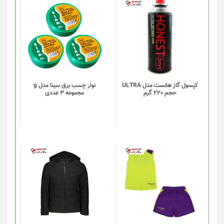
کپسول گاز هانست مدل ULTRA
نوار چسب برق سینا مدل g
حجم 220 گرم
مجموعه 3 عددی