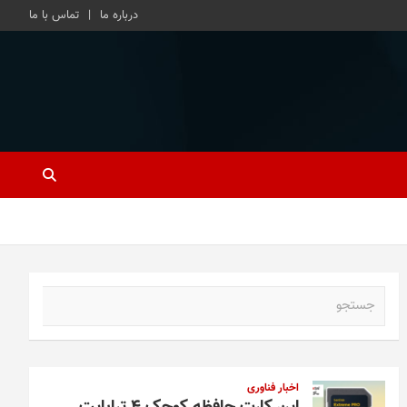
درباره ما
تماس با ما
ج
س
ت
ج
و
اخبار فناوری