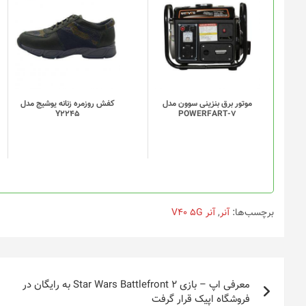
موتور برق بنزینی سوون مدل
کفش روزمره زنانه یوشیج مدل
Y2245
POWERFART-7
برچسب‌ها:
آنر
,
آنر V40 5G
راهبری
معرفی اپ – بازی Star Wars Battlefront 2 به رایگان در
نوشته
فروشگاه اپیک قرار گرفت