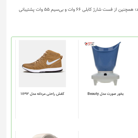
ظاهرا گوشی ۵G آنر از تراشه +Dimensity 1000 مدیاتک قدرت می‌گیرد؛ همچنین از فست شارژ کابلی ۶۶ وات و بی‌سیم ۵۵ وات پشتیبانی
این
محصول
دارای
انواع
مختلفی
می
باشد.
گزینه
بخور صورت مدل Beauty
کفش راحتی مردانه مدل 11692
ها
ممکن
است
در
صفحه
محصول