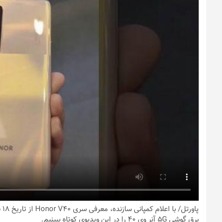
پاورتل
برق گوشی ۵G آنر وی ۴۰ را در این ویدیوی کوتاه ببینیم.