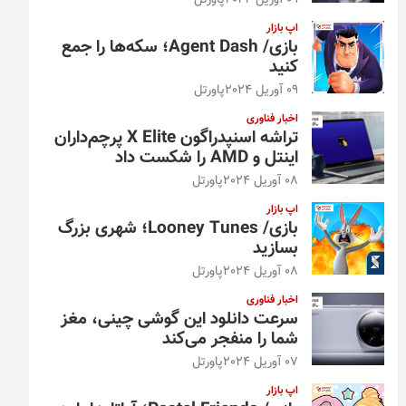
09 آوریل 2024
پاورتل
اپ بازار
بازی/ Agent Dash؛ سکه‌ها را جمع
کنید
09 آوریل 2024
پاورتل
اخبار فناوری
تراشه اسنپدراگون X Elite پرچم‌داران
اینتل و AMD را شکست داد
08 آوریل 2024
پاورتل
اپ بازار
بازی/ Looney Tunes؛ شهری بزرگ
بسازید
08 آوریل 2024
پاورتل
اخبار فناوری
سرعت دانلود این گوشی چینی، مغز
شما را منفجر می‌کند
07 آوریل 2024
پاورتل
اپ بازار