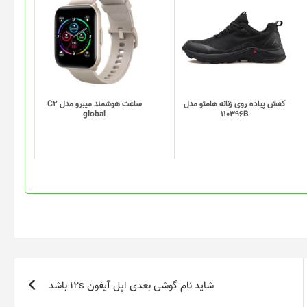
انتخاب
این
این
شوند
محصول
محصول
دارای
دارای
انواع
انواع
مختلفی
مختلفی
می
می
باشد.
باشد.
گزینه
گزینه
کفش پیاده روی زنانه هامتو مدل
ساعت هوشمند میبرو مدل C2
global
110396B
ها
ها
ممکن
ممکن
است
است
در
در
صفحه
صفحه
محصول
محصول
انتخاب
انتخاب
شوند
شوند
شاید نام گوشی بعدی اپل آیفون 12s باشد