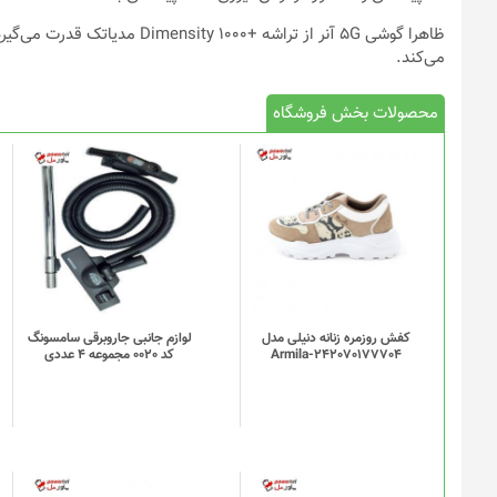
می‌کند.
محصولات بخش فروشگاه
کفش روزمره زنانه دنیلی مدل
لوازم جانبی جاروبرقی سامسونگ
Armila-242070177704
کد 0020 مجموعه 4 عددی