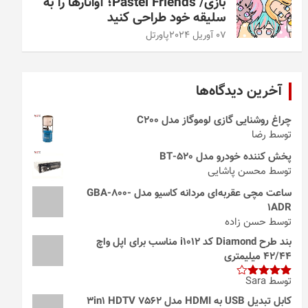
بازی/ Pastel Friends؛ آواتارها را به
سلیقه خود طراحی کنید
07 آوریل 2024
پاورتل
آخرین دیدگاه‌ها
چراغ روشنایی گازی لوموگاز مدل C200
توسط رضا
پخش کننده خودرو مدل 520-BT
توسط محسن پاشایی
ساعت مچی عقربه‌ای مردانه کاسیو مدل GBA-800-
1ADR
توسط حسن زاده
بند طرح Diamond کد i1012 مناسب برای اپل واچ
42/44 میلیمتری
توسط Sara
امتیاز
4
از 5
کابل تبدیل USB به HDMI مدل 3in1 HDTV 7562