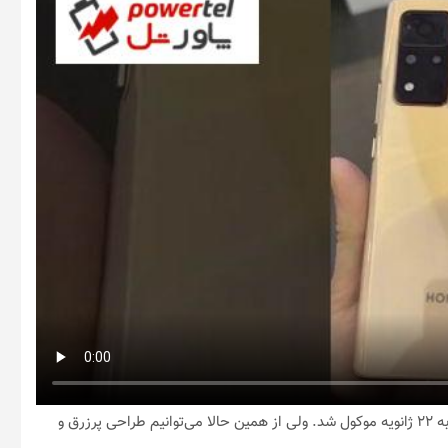
/ با اعلام کمپانی سازنده، معرفی سری Honor V40 از تاریخ ۱۸ به ۲۲ ژانویه موکول شد. ولی از همین حالا می‌توانیم طراحی پرزرق ‌و