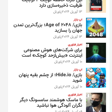
این کارت حافظه کوچک ۴ ترابایت
ظرفیت ذخیره‌سازی دارد
13 آوریل 2024
پاورتل
اپ بازار
بازی/ Age of 2048؛ بزرگ‌ترین تمدن
جهان را بسازید
13 آوریل 2024
پاورتل
اخبار فناوری
برای شرکت‌های هوش مصنوعی
اینترنت «بیش‌از‌حد کوچک» است
10 آوریل 2024
پاورتل
اپ بازار
بازی/ Hide.io؛ از چشم بقیه پنهان
شوید
10 آوریل 2024
پاورتل
اخبار فناوری
با ماسک هوشمند سامسونگ دیگر
نگران آلودگی هوا نباشید