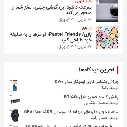
اخبار فناوری
سرعت دانلود این گوشی چینی، مغز شما را
منفجر می‌کند
07 آوریل 2024
پاورتل
اپ بازار
بازی/ Pastel Friends؛ آواتارها را به سلیقه
خود طراحی کنید
07 آوریل 2024
پاورتل
آخرین دیدگاه‌ها
چراغ روشنایی گازی لوموگاز مدل C200
توسط رضا
پخش کننده خودرو مدل 520-BT
توسط محسن پاشایی
ساعت مچی عقربه‌ای مردانه کاسیو مدل GBA-800-1ADR
توسط حسن زاده