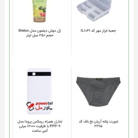
انواع
مختلفی
می
باشد.
گزینه
جعبه ابزار مهر کد IL1041
ژل دوش دیلمون مدل Melon
حجم 250 میل لیتر
ها
ممکن
است
در
صفحه
محصول
انتخاب
این
شوند
محصول
دارای
انواع
مختلفی
می
باشد.
گزینه
شورت زنانه آریان نخ باف کد
شارژر همراه ریمکس پرودا مدل
2315
PPP-9 با ظرفیت 12000 میلی
ها
آمپر ساعت
ممکن