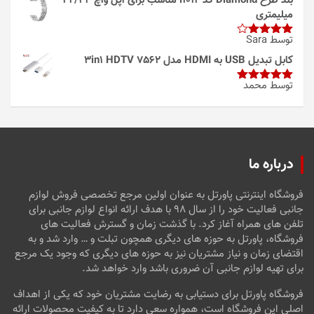
بند طرح Diamond کد i1012 مناسب برای اپل واچ 42/44
میلیمتری
توسط Sara
امتیاز
4
از 5
کابل تبدیل USB به HDMI مدل 3in1 HDTV 7562
توسط محمد
امتیاز
5
از
5
درباره ما
فروشگاه اینترنتی پاورتل به عنوان اولین مرجع تخصصی فروش لوازم
جانبی فعالیت خود را از سال ۹۸ با هدف ارائه انواع لوازم جانبی برای
تلفن های همراه آغاز کرد. با گذشت زمان و گسترش فعالیت های
فروشگاه، پاورتل به حوزه های دیگری همچون تبلت و … وارد شد و به
اقتضای زمان و نیاز مشتریان نیز به حوزه های دیگری که وجود یک مرجع
برای تهیه لوازم جانبی آن ضروری باشد وارد خواهد شد.
فروشگاه پاورتل برای دستیابی به رضایت مشتریان خود که یکی از اهداف
اصلی این فروشگاه است، همواره سعی دارد تا به کیفیت محصولات ارائه