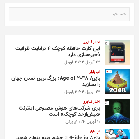
ج
س
ت
ج
و
اخبار فناوری
این کارت حافظه کوچک ۴ ترابایت ظرفیت
ذخیره‌سازی دارد
13 آوریل 2024
پاورتل
اپ بازار
بازی/ Age of 2048؛ بزرگ‌ترین تمدن جهان
را بسازید
13 آوریل 2024
پاورتل
اخبار فناوری
برای شرکت‌های هوش مصنوعی اینترنت
«بیش‌از‌حد کوچک» است
10 آوریل 2024
پاورتل
اپ بازار
بازی/ Hide.io؛ از چشم بقیه پنهان شوید