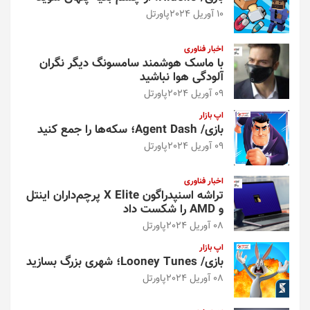
10 آوریل 2024
پاورتل
اخبار فناوری
با ماسک هوشمند سامسونگ دیگر نگران
آلودگی هوا نباشید
09 آوریل 2024
پاورتل
اپ بازار
بازی/ Agent Dash؛ سکه‌ها را جمع کنید
09 آوریل 2024
پاورتل
اخبار فناوری
تراشه اسنپدراگون X Elite پرچم‌داران اینتل
و AMD را شکست داد
08 آوریل 2024
پاورتل
اپ بازار
بازی/ Looney Tunes؛ شهری بزرگ بسازید
08 آوریل 2024
پاورتل