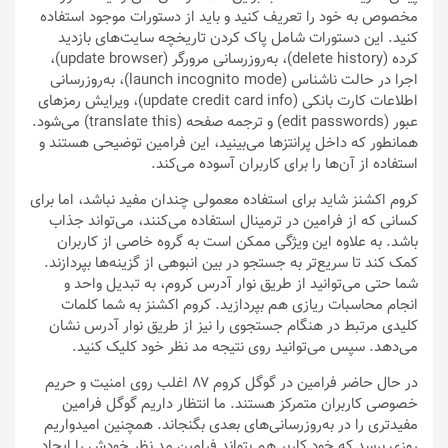
مخصوص به خود را تعریف کنید و باید از دستورات موجود استفاده
کنید. این دستورات شامل پاک کردن تاریخچه سایت‌های بازدید
کرده (delete history)، به‌روزرسانی مرورگر (update browser)،
اجرا در حالت ناشناس (launch incognito mode)، به‌روزرسانی
اطلاعات کارت بانکی (update credit card info)، ویرایش رمزهای
عبور (edit passwords) و ترجمه صفحه (translate this) می‌شود.
همانطور که داخل پرانتز‌ها می‌بینید، این فرامین توضیحی هستند و
استفاده از آن‌ها را برای کاربران آسوده می‌کند.
کروم اکشنز شاید برای استفاده معمولی چندان مفید نباشد، اما برای
کسانی که از فرامین در ترمینال استفاده می‌کنند، می‌تواند جذاب
باشد. به علاوه این ویژگی ممکن است به گروه خاصی از کاربران
کمک کند تا سریع‌تر به جستجو در بین انبوهی از گزینه‌ها بپردازند.
شما حتی می‌توانید از طریق نوار آدرس کروم، به تبدیل واحد و
انجام محاسبات ریازی هم بپردازید. کروم اکشنز به شما کلمات
کلیدی مرتبط در هنگام جستجوی را نیز از طریق نوار آدرس نشان
می‌دهد. سپس می‌توانید روی نتیجه مد نظر خود کلیک کنید.
در حال حاضر فرامین در گوگل کروم ۸۷ اغلب روی امنیت و حریم
خصوصی کاربران متمرکز هستند. ما انتظار داریم گوگل فرامین
مفیدتری را در به‌روزرسانی‌های بعدی بگنجاند. همچنین امیدواریم
روزی برسد که خود کاربر هم بتواند فرامین مد نظر خودش را ایجاد