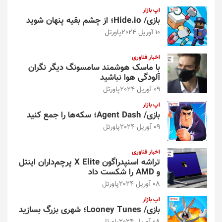
اپ بازار
بازی/ Hide.io؛ از چشم بقیه پنهان شوید
10 آوریل 2024
پاورتل
اخبار فناوری
با ماسک هوشمند سامسونگ دیگر نگران
آلودگی هوا نباشید
09 آوریل 2024
پاورتل
اپ بازار
بازی/ Agent Dash؛ سکه‌ها را جمع کنید
09 آوریل 2024
پاورتل
اخبار فناوری
تراشه اسنپدراگون X Elite پرچم‌داران اینتل
و AMD را شکست داد
08 آوریل 2024
پاورتل
اپ بازار
بازی/ Looney Tunes؛ شهری بزرگ بسازید