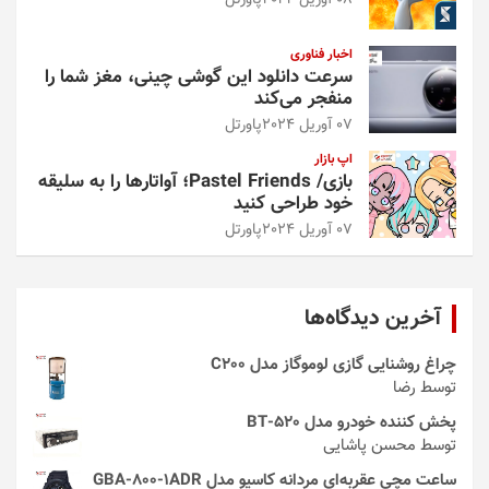
08 آوریل 2024
پاورتل
اخبار فناوری
سرعت دانلود این گوشی چینی، مغز شما را
منفجر می‌کند
07 آوریل 2024
پاورتل
اپ بازار
بازی/ Pastel Friends؛ آواتارها را به سلیقه
خود طراحی کنید
07 آوریل 2024
پاورتل
آخرین دیدگاه‌ها
چراغ روشنایی گازی لوموگاز مدل C200
توسط رضا
پخش کننده خودرو مدل 520-BT
توسط محسن پاشایی
ساعت مچی عقربه‌ای مردانه کاسیو مدل GBA-800-1ADR