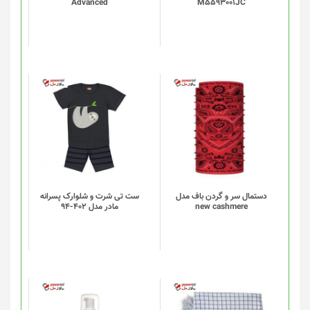
Advanced
M5593001JC
دستمال سر و گردن باف مدل
ست تی شرت و شلوارک پسرانه
new cashmere
مادر مدل 402-94