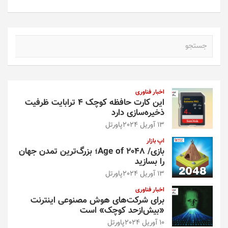
ج
س
ت
ج
و
اخبار فناوری
این کارت حافظه کوچک ۴ ترابایت ظرفیت
ذخیره‌سازی دارد
13 آوریل 2024
پاورتل
اپ بازار
بازی/ Age of 2048؛ بزرگ‌ترین تمدن جهان
را بسازید
13 آوریل 2024
پاورتل
اخبار فناوری
برای شرکت‌های هوش مصنوعی اینترنت
«بیش‌از‌حد کوچک» است
10 آوریل 2024
پاورتل