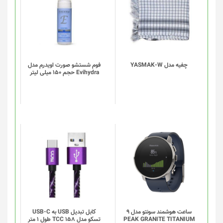
چفیه مدل YASMAK-W
فوم شستشو صورت اویدرم مدل
Evihydra حجم 150 میلی لیتر
این
محصول
دارای
انواع
مختلفی
می
باشد.
گزینه
ساعت هوشمند سونتو مدل 9
کابل تبدیل USB به USB-C
PEAK GRANITE TITANIUM
تسکو مدل TCC 158 طول 1 متر
ها