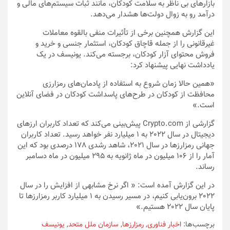
بازارهای بی ناظر به سلامت کودکان، مانند ثبات سیستم‌های مالی و
درآمد رو به زوال دولت‌ها هشدار می‌دهد.
این گزارش همچنین برخی از تأثیرات منفی بالقوه معاملات
غیرقانونی را از جمله قاچاق کودکان، استثمار جنسی و خرید و
فروش محتوای آزار کودکان، برجسته می‌کند. یونیسف در یک
یادداشت نهایی پیشنهاد کرد:
«همین حالا زمان شروع به استفاده از پادمان‌های رمزارزی
محافظت از کودکان در طرح‌های پاسداشت کودکان در فضای آنلاین
است.»
گزارشی از Crypto.com پیش‌بینی می‌کند که تعداد کاربران ارزهای
دیجیتال در سال 2022 به 1 میلیارد نفر خواهد رسید. تعداد کاربران
جهانی رمزارزها در سال 2021، شاهد رشدی 178 درصدی بود که این
آمار را از 106 میلیون در ماه ژانویه به 295 میلیون در ماه دسامبر
رساند.
در این گزارش آمده است: « اگر نرخ مشابهی از افزایش را در سال
2022 برون‌یابی کنیم، در مسیر رسیدن به 1 میلیارد کاربر رمزارزها تا
پایان سال 2022 هستیم.»
برچسب‌ها:
اخبار فناوری
,
رمزارزها
,
سازمان ملل متحد
,
یونیسف