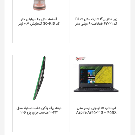
مختلفی
می
باشد.
گزینه
زیر انداز یوگا شارک مدل BL09
قمقمه مدل جا موبایلی دار
کد F2021 ضخامت 9 میلی متر
کد SO-KID گنجایش 0.7 لیتر
ها
ممکن
است
در
صفحه
محصول
انتخاب
شوند
لپ تاپ 15 اینچی ایسر مدل
تیغه برف پاکن عقب تسنیلا مدل
Aspire A315-21G – 45GX
2023 مناسب برای پژو 206