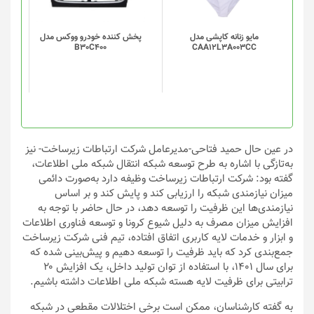
می
باشد.
گزینه
مایو زنانه کاپشی مدل
پخش کننده خودرو ووکس مدل
B30C400
CAA12L3A003CC
ها
ممکن
است
در
صفحه
محصول
انتخاب
در عین حال حمید فتاحی-مدیرعامل شرکت ارتباطات زیرساخت- نیز
شوند
به‌تازگی با اشاره به طرح توسعه شبکه انتقال شبکه ملی اطلاعات،
گفته بود: شرکت ارتباطات زیرساخت وظیفه دارد به‌صورت دائمی
میزان نیازمندی شبکه را ارزیابی کند و پایش کند و بر اساس
نیازمندی‌ها این ظرفیت را توسعه دهد، در حال حاضر با توجه به
افزایش میزان مصرف به دلیل شیوع کرونا و توسعه فناوری اطلاعات
و ابزار و خدمات لایه کاربری اتفاق افتاده، تیم فنی شرکت زیرساخت
جمع‌بندی کرد که باید ظرفیت را توسعه دهیم و پیش‌بینی شده که
برای سال ۱۴۰۱، با استفاده از توان تولید داخل، یک افزایش ۲۰
ترابیتی برای ظرفیت لایه هسته شبکه ملی اطلاعات داشته باشیم.
به گفته کارشناسان، ممکن است برخی اختلالات مقطعی در شبکه