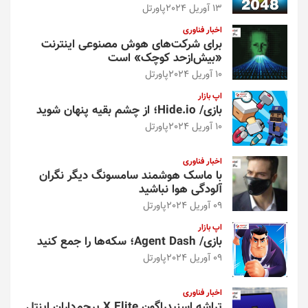
13 آوریل 2024
پاورتل
اخبار فناوری
برای شرکت‌های هوش مصنوعی اینترنت
«بیش‌از‌حد کوچک» است
10 آوریل 2024
پاورتل
اپ بازار
بازی/ Hide.io؛ از چشم بقیه پنهان شوید
10 آوریل 2024
پاورتل
اخبار فناوری
با ماسک هوشمند سامسونگ دیگر نگران
آلودگی هوا نباشید
09 آوریل 2024
پاورتل
اپ بازار
بازی/ Agent Dash؛ سکه‌ها را جمع کنید
09 آوریل 2024
پاورتل
اخبار فناوری
تراشه اسنپدراگون X Elite پرچم‌داران اینتل