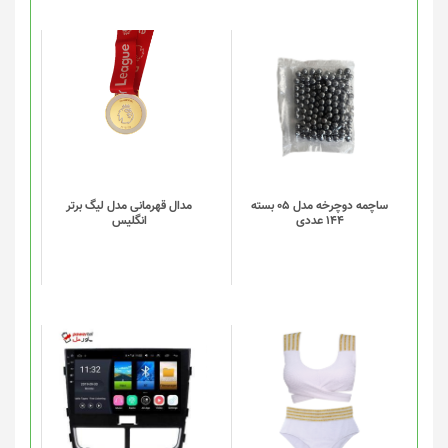
این
این
محصول
محصول
دارای
دارای
انواع
انواع
مختلفی
مختلفی
می
می
باشد.
باشد.
گزینه
گزینه
ساچمه دوچرخه مدل 05 بسته
مدال قهرمانی مدل لیگ برتر
144 عددی
انگلیس
ها
ها
ممکن
ممکن
است
است
در
در
صفحه
صفحه
محصول
محصول
انتخاب
انتخاب
این
شوند
شوند
محصول
دارای
انواع
مختلفی