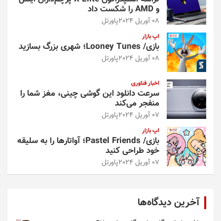
و AMD را شکست داد
08 آوریل 2024
پاورتل
اپ بازار
بازی/ Looney Tunes؛ شهری بزرگ بسازید
08 آوریل 2024
پاورتل
اخبار فناوری
سرعت دانلود این گوشی چینی، مغز شما را
منفجر می‌کند
07 آوریل 2024
پاورتل
اپ بازار
بازی/ Pastel Friends؛ آواتارها را به سلیقه
خود طراحی کنید
07 آوریل 2024
پاورتل
آخرین دیدگاه‌ها