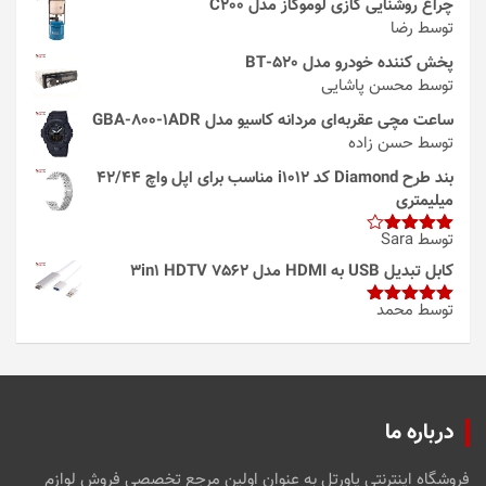
چراغ روشنایی گازی لوموگاز مدل C200
توسط رضا
پخش کننده خودرو مدل 520-BT
توسط محسن پاشایی
ساعت مچی عقربه‌ای مردانه کاسیو مدل GBA-800-1ADR
توسط حسن زاده
بند طرح Diamond کد i1012 مناسب برای اپل واچ 42/44
میلیمتری
توسط Sara
امتیاز
4
از 5
کابل تبدیل USB به HDMI مدل 3in1 HDTV 7562
توسط محمد
امتیاز
5
از
5
درباره ما
فروشگاه اینترنتی پاورتل به عنوان اولین مرجع تخصصی فروش لوازم