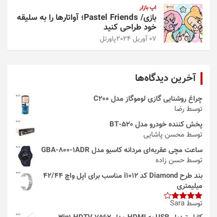
اپ بازار
بازی/ Pastel Friends؛ آواتارها را به سلیقه
خود طراحی کنید
07 آوریل 2024
پاورتل
آخرین دیدگاه‌ها
چراغ روشنایی گازی لوموگاز مدل C200
توسط رضا
پخش کننده خودرو مدل 520-BT
توسط محسن پاشایی
ساعت مچی عقربه‌ای مردانه کاسیو مدل GBA-800-1ADR
توسط حسن زاده
بند طرح Diamond کد i1012 مناسب برای اپل واچ 42/44
میلیمتری
توسط Sara
امتیاز
4
از 5