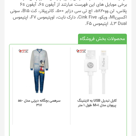
برخی موبایل های این فهرست عبارتند از آیفون ۶s، آیفون ۶s
پلاس، لن ووa۸۲۰، اچ تی سی دزایر ۵۰۰، کاترپیلار، کت B۱۵، سونی
اکسپریاM، ویکو، Cink Five، دارک نایت، اوپتیموس F۷، اپتیموس
L۳ Dual، اپتیموس F۵.
محصولات بخش فروشگاه
کابل تبدیل USB به لایتنینگ
سرهمی بچگانه دیزنی مدل as-
پرووان مدل M01 طول 1 متر
317