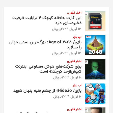
ج
و
اخبار فناوری
این کارت حافظه کوچک ۴ ترابایت ظرفیت
ذخیره‌سازی دارد
13 آوریل 2024
پاورتل
اپ بازار
بازی/ Age of 2048؛ بزرگ‌ترین تمدن جهان
را بسازید
13 آوریل 2024
پاورتل
اخبار فناوری
برای شرکت‌های هوش مصنوعی اینترنت
«بیش‌از‌حد کوچک» است
10 آوریل 2024
پاورتل
اپ بازار
بازی/ Hide.io؛ از چشم بقیه پنهان شوید
10 آوریل 2024
پاورتل
اخبار فناوری