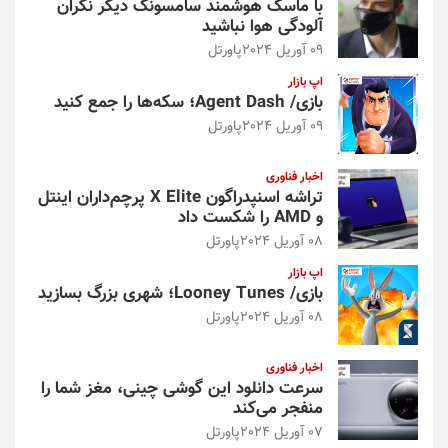
با ماسک هوشمند سامسونگ دیگر نگران
آلودگی هوا نباشید
09 آوریل 2024
پاورتل
اپ بازار
بازی/ Agent Dash؛ سکه‌ها را جمع کنید
09 آوریل 2024
پاورتل
اخبار فناوری
تراشه اسنپدراگون X Elite پرچم‌داران اینتل
و AMD را شکست داد
08 آوریل 2024
پاورتل
اپ بازار
بازی/ Looney Tunes؛ شهری بزرگ بسازید
08 آوریل 2024
پاورتل
اخبار فناوری
سرعت دانلود این گوشی چینی، مغز شما را
منفجر می‌کند
07 آوریل 2024
پاورتل