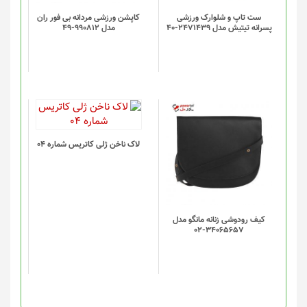
ست تاپ و شلوارک ورزشی
کاپشن ورزشی مردانه بی فور ران
پسرانه تیتیش مدل 2471439-40
مدل 990812-49
لاک ناخن ژلی کاتریس شماره 04
کیف رودوشی زنانه مانگو مدل
34065657-02