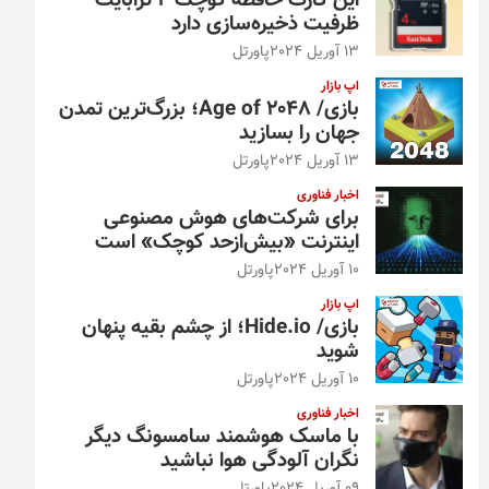
این کارت حافظه کوچک ۴ ترابایت
ظرفیت ذخیره‌سازی دارد
13 آوریل 2024
پاورتل
اپ بازار
بازی/ Age of 2048؛ بزرگ‌ترین تمدن
جهان را بسازید
13 آوریل 2024
پاورتل
اخبار فناوری
برای شرکت‌های هوش مصنوعی
اینترنت «بیش‌از‌حد کوچک» است
10 آوریل 2024
پاورتل
اپ بازار
بازی/ Hide.io؛ از چشم بقیه پنهان
شوید
10 آوریل 2024
پاورتل
اخبار فناوری
با ماسک هوشمند سامسونگ دیگر
نگران آلودگی هوا نباشید