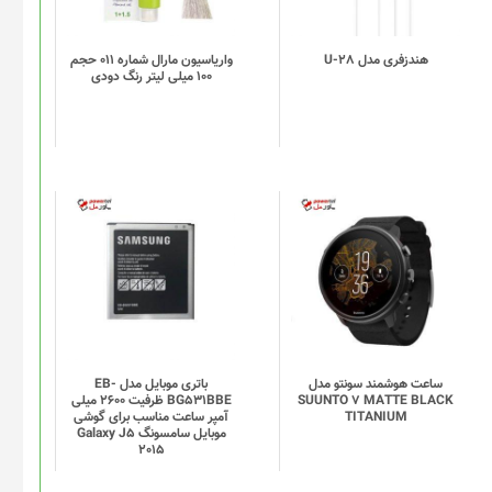
هندزفری مدل U-28
واریاسیون مارال شماره 011 حجم
100 میلی لیتر رنگ دودی
ساعت هوشمند سونتو مدل
باتری موبایل مدل EB-
SUUNTO 7 MATTE BLACK
BG531BBE ظرفیت 2600 میلی
TITANIUM
آمپر ساعت مناسب برای گوشی
موبایل سامسونگ Galaxy J5
2015