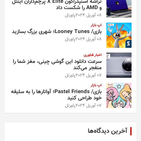
تراشه اسنپدراگون X Elite پرچم‌داران اینتل
و AMD را شکست داد
08 آوریل 2024
پاورتل
اپ بازار
بازی/ Looney Tunes؛ شهری بزرگ بسازید
08 آوریل 2024
پاورتل
اخبار فناوری
سرعت دانلود این گوشی چینی، مغز شما را
منفجر می‌کند
07 آوریل 2024
پاورتل
اپ بازار
بازی/ Pastel Friends؛ آواتارها را به سلیقه
خود طراحی کنید
07 آوریل 2024
پاورتل
آخرین دیدگاه‌ها