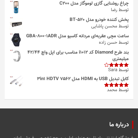
چراغ روشنایی گازی لوموگاز مدل C200
توسط رضا
پخش کننده خودرو مدل 520-BT
توسط محسن پاشایی
ساعت مچی عقربه‌ای مردانه کاسیو مدل GBA-800-1ADR
توسط حسن زاده
بند طرح Diamond کد i1012 مناسب برای اپل واچ 42/44
میلیمتری
توسط Sara
امتیاز
4
از 5
کابل تبدیل USB به HDMI مدل 3in1 HDTV 7562
توسط محمد
امتیاز
5
از
5
درباره ما