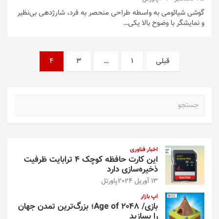
گوشی شیائومی به واسطه طراحی منحصر به فرد، شارژدهی بی‌نظیر
و نمایشگر با وضوح بالا یکی…
صفحه‌بندی
قبلی
1
…
3
4
نوشته‌ها
ج
س
ت
ج
و
اخبار فناوری
این کارت حافظه کوچک ۴ ترابایت ظرفیت
ذخیره‌سازی دارد
13 آوریل 2024
پاورتل
اپ بازار
بازی/ Age of 2048؛ بزرگ‌ترین تمدن جهان
را بسازید