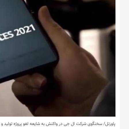
پاورتل
/ سخنگوی شرکت ال جی در واکنش به شایعه لغو پروژه تولید و عرضه به رولی (Rollable) این شرکت، اخبار 