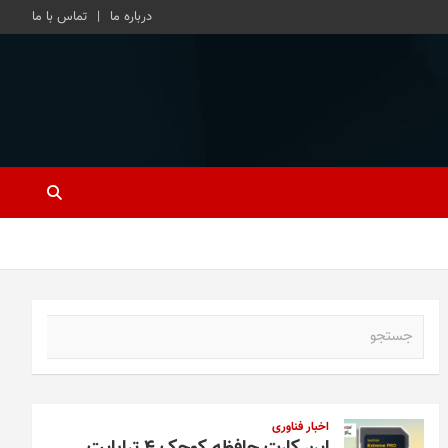
درباره ما
تماس با ما
ج
س
ت
ج
و
اخبار فناوری