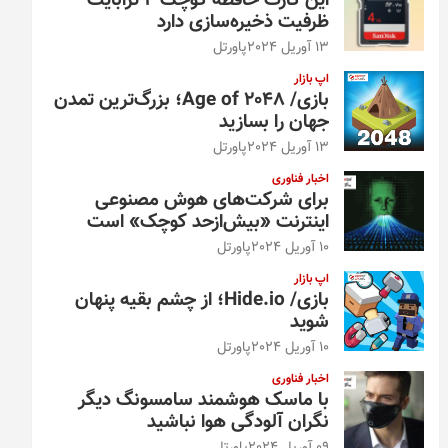
این کارت حافظه کوچک ۴ ترابایت
ظرفیت ذخیره‌سازی دارد
13 آوریل 2024
پاورتل
اپ بازار
بازی/ Age of 2048؛ بزرگ‌ترین تمدن
جهان را بسازید
13 آوریل 2024
پاورتل
اخبار فناوری
برای شرکت‌های هوش مصنوعی
اینترنت «بیش‌از‌حد کوچک» است
10 آوریل 2024
پاورتل
اپ بازار
بازی/ Hide.io؛ از چشم بقیه پنهان
شوید
10 آوریل 2024
پاورتل
اخبار فناوری
با ماسک هوشمند سامسونگ دیگر
نگران آلودگی هوا نباشید