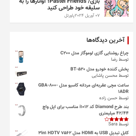
بازی/ Pastel Friends؛ آواتارها را به
سلیقه خود طراحی کنید
07 آوریل 2024
پاورتل
آخرین دیدگاه‌ها
چراغ روشنایی گازی لوموگاز مدل C200
توسط رضا
پخش کننده خودرو مدل 520-BT
توسط محسن پاشایی
ساعت مچی عقربه‌ای مردانه کاسیو مدل GBA-800-
1ADR
توسط حسن زاده
بند طرح Diamond کد i1012 مناسب برای اپل واچ
42/44 میلیمتری
توسط Sara
امتیاز
4
از 5
کابل تبدیل USB به HDMI مدل 3in1 HDTV 7562