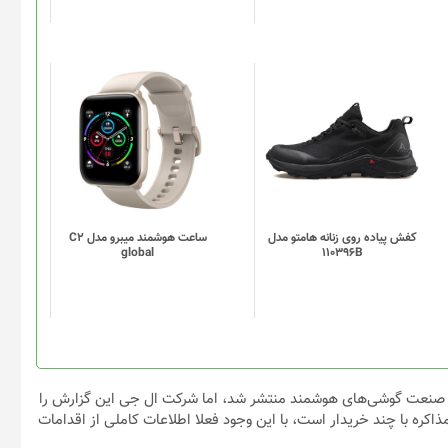
است
در
صفحه
محصول
انتخاب
این
این
شوند
محصول
محصول
دارای
دارای
انواع
انواع
مختلفی
مختلفی
می
می
باشد.
باشد.
گزینه
گزینه
کفش پیاده روی زنانه هامتو مدل
ساعت هوشمند میبرو مدل C2
global
110396B
ها
ها
ممکن
ممکن
است
است
در
در
صفحه
صفحه
محصول
محصول
انتخاب
انتخاب
درباره خروج شرکت ال جی از صنعت گوشی‌های هوشمند منتشر شد، اما شرکت ال جی این گزارش را
شوند
شوند
 با چند خریدار است، با این وجود فعلا اطلاعات کاملی از اقدامات