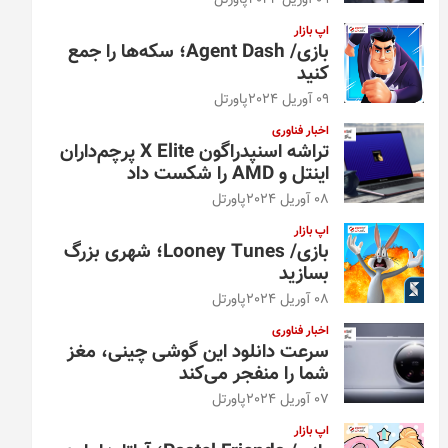
09 آوریل 2024
پاورتل
اپ بازار
بازی/ Agent Dash؛ سکه‌ها را جمع
کنید
09 آوریل 2024
پاورتل
اخبار فناوری
تراشه اسنپدراگون X Elite پرچم‌داران
اینتل و AMD را شکست داد
08 آوریل 2024
پاورتل
اپ بازار
بازی/ Looney Tunes؛ شهری بزرگ
بسازید
08 آوریل 2024
پاورتل
اخبار فناوری
سرعت دانلود این گوشی چینی، مغز
شما را منفجر می‌کند
07 آوریل 2024
پاورتل
اپ بازار