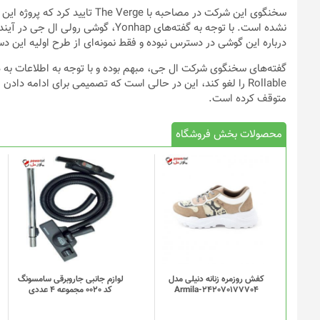
سخنگوی این شرکت در مصاحبه با rge
نشده است. با توجه به گفته‌های Yonhap
درباره این گوشی در دسترس نبوده و فقط نمونه‌ای از طرح اولیه این دستگاه را در نما
Rollable را لغو کند، این در حالی است که تصمیمی برای ادامه دا
متوقف کرده است.
محصولات بخش فروشگاه
کفش روزمره زنانه دنیلی مدل
لوازم جانبی جاروبرقی سامسونگ
Armila-242070177704
کد 0020 مجموعه 4 عددی