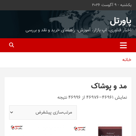
ه
یکشنبه - 9 آگوست 2026
حتوا
روید
پاورتل
اخبار فناوری، اپ بازار، آموزش، راهنمای خرید و نقد و بررسی
خـانـه
مد و پوشاک
نمایش 46961–46976 از 46996 نتیجه