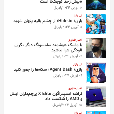
«بیش‌از‌حد کوچک» است
10 آوریل 2024
پاورتل
اپ بازار
بازی/ Hide.io؛ از چشم بقیه پنهان شوید
10 آوریل 2024
پاورتل
اخبار فناوری
با ماسک هوشمند سامسونگ دیگر نگران
آلودگی هوا نباشید
09 آوریل 2024
پاورتل
اپ بازار
بازی/ Agent Dash؛ سکه‌ها را جمع کنید
09 آوریل 2024
پاورتل
اخبار فناوری
تراشه اسنپدراگون X Elite پرچم‌داران اینتل
و AMD را شکست داد
08 آوریل 2024
پاورتل
اپ بازار