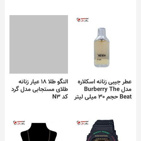
عطر جیبی زنانه اسکلاره
النگو طلا 18 عیار زنانه
مدل Burberry The
طلای مستجابی مدل گرد
Beat حجم 30 میلی لیتر
کد N3
این
محصول
دارای
انواع
مختلفی
می