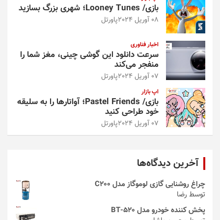
بازی/ Looney Tunes؛ شهری بزرگ بسازید
08 آوریل 2024
پاورتل
اخبار فناوری
سرعت دانلود این گوشی چینی، مغز شما را
منفجر می‌کند
07 آوریل 2024
پاورتل
اپ بازار
بازی/ Pastel Friends؛ آواتارها را به سلیقه
خود طراحی کنید
07 آوریل 2024
پاورتل
آخرین دیدگاه‌ها
چراغ روشنایی گازی لوموگاز مدل C200
توسط رضا
پخش کننده خودرو مدل 520-BT