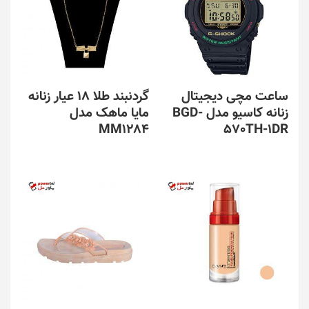
باشد.
گزینه
ها
ممکن
است
در
ساعت مچی دیجیتال
گردنبند طلا 18 عیار زنانه
صفحه
زنانه کاسیو مدل BGD-
مایا ماهک مدل
محصول
MM1284
570TH-1DR
انتخاب
شوند