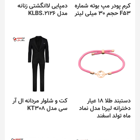
کرم پودر مپ بوته شماره
دمپایی لاانگشتی زنانه
F53 حجم 30 میلی لیتر
مدل KLBS.2126
دستبند طلا 18 عیار
کت و شلوار مردانه ال آر
دخترانه لیردا مدل نماد
سی مدل KT308
ماه تولد اسفند
این
محصول
دارای