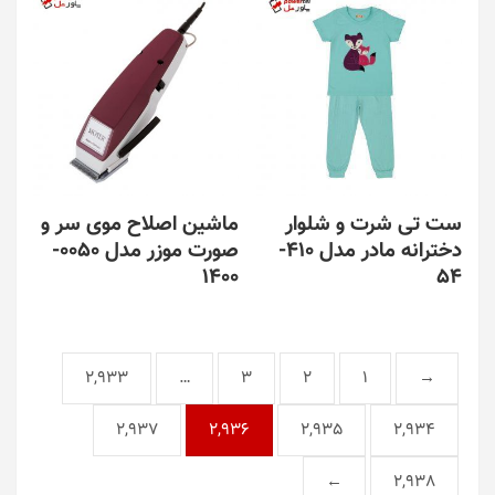
انواع
مختلفی
می
باشد.
گزینه
ها
ممکن
است
در
ست تی شرت و شلوار
ماشین اصلاح موی سر و
صفحه
دخترانه مادر مدل 410-
صورت موزر مدل 0050-
محصول
1400
54
انتخاب
شوند
2,933
…
3
2
1
→
2,937
2,936
2,935
2,934
←
2,938