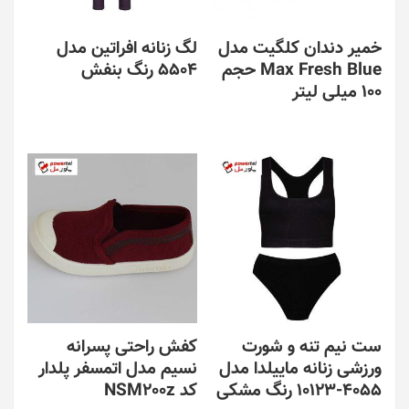
خمیر دندان کلگیت مدل
لگ زنانه افراتین مدل
Max Fresh Blue حجم
5504 رنگ بنفش
100 میلی لیتر
ست نیم تنه و شورت
کفش راحتی پسرانه
ورزشی زنانه ماییلدا مدل
نسیم مدل اتمسفر پلدار
4055-10123 رنگ مشکی
کد NSM200z