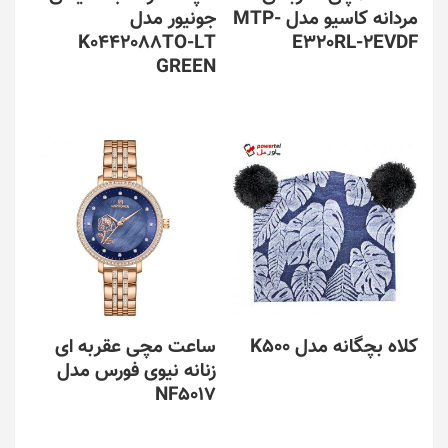
مردانه کاسیو مدل MTP-
جونیور مدل
K0442088TO-LT
E320RL-2EVDF
GREEN
کلاه بچگانه مدل K500
ساعت مچی عقربه ای
زنانه نیوی فورس مدل
NF5017