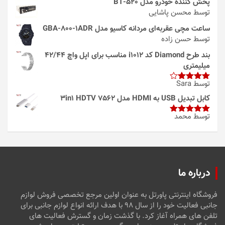
پخش کننده خودرو مدل 520-BT
توسط محسن پاشایی
ساعت مچی عقربه‌ای مردانه کاسیو مدل GBA-800-1ADR
توسط حسن زاده
بند طرح Diamond کد i1012 مناسب برای اپل واچ 42/44
میلیمتری
توسط Sara
امتیاز
4
از 5
کابل تبدیل USB به HDMI مدل 3in1 HDTV 7562
توسط محمد
امتیاز
5
از
5
درباره ما
فروشگاه اینترنتی پاورتل به عنوان اولین مرجع تخصصی فروش لوازم
جانبی فعالیت خود را از سال ۹۸ با هدف ارائه انواع لوازم جانبی برای
تلفن های همراه آغاز کرد. با گذشت زمان و گسترش فعالیت های