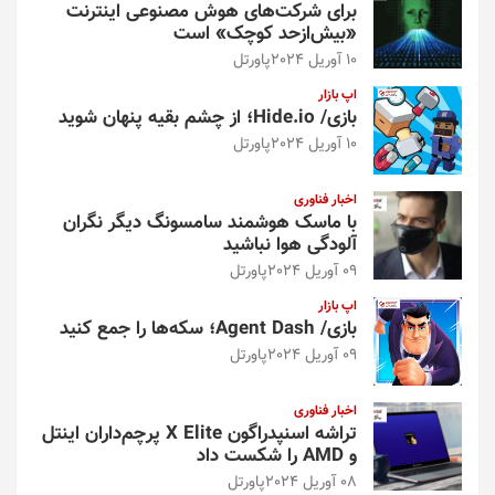
برای شرکت‌های هوش مصنوعی اینترنت
«بیش‌از‌حد کوچک» است
10 آوریل 2024
پاورتل
اپ بازار
بازی/ Hide.io؛ از چشم بقیه پنهان شوید
10 آوریل 2024
پاورتل
اخبار فناوری
با ماسک هوشمند سامسونگ دیگر نگران
آلودگی هوا نباشید
09 آوریل 2024
پاورتل
اپ بازار
بازی/ Agent Dash؛ سکه‌ها را جمع کنید
09 آوریل 2024
پاورتل
اخبار فناوری
تراشه اسنپدراگون X Elite پرچم‌داران اینتل
و AMD را شکست داد
08 آوریل 2024
پاورتل