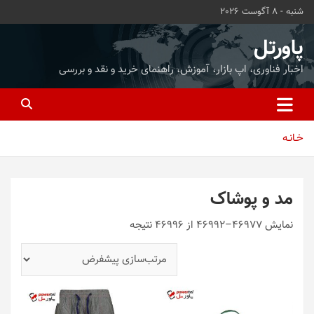
ه
شنبه - 8 آگوست 2026
حتوا
روید
پاورتل
اخبار فناوری، اپ بازار، آموزش، راهنمای خرید و نقد و بررسی
خـانـه
مد و پوشاک
نمایش 46977–46992 از 46996 نتیجه