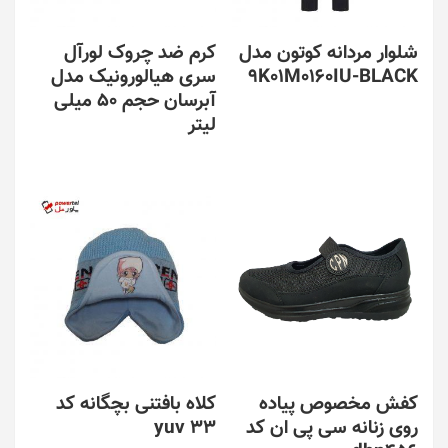
شلوار مردانه کوتون مدل
کرم ضد چروک لورآل
9K01M0160IU-BLACK
سری هیالورونیک مدل
آبرسان حجم 50 میلی
لیتر
کفش مخصوص پیاده
کلاه بافتنی بچگانه کد
روی زنانه سی پی ان کد
yuv 33