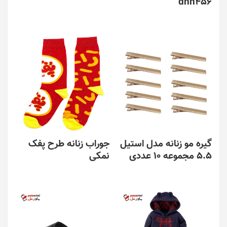
dhn456
این
محصول
دارای
انواع
مختلفی
می
باشد.
گزینه
ها
ممکن
است
در
گیره مو زنانه مدل استیل
جوراب زنانه طرح پفک
صفحه
5.5 مجموعه 10 عددی
نمکی
محصول
انتخاب
این
این
شوند
محصول
محصول
دارای
دارای
انواع
انواع
مختلفی
مختلفی
می
می