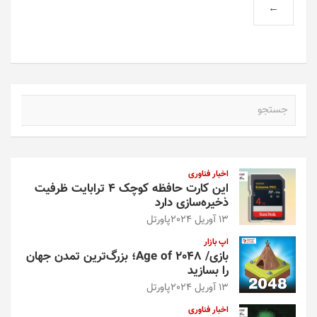
گزینه
گزینه
←
ها
ها
ممکن
ممکن
است
است
در
در
صفحه
صفحه
محصول
محصول
ج
انتخاب
انتخاب
س
شوند
شوند
ت
ج
و
اخبار فناوری
این کارت حافظه کوچک ۴ ترابایت ظرفیت
ذخیره‌سازی دارد
13 آوریل 2024
پاورتل
اپ بازار
بازی/ Age of 2048؛ بزرگ‌ترین تمدن جهان
را بسازید
13 آوریل 2024
پاورتل
اخبار فناوری