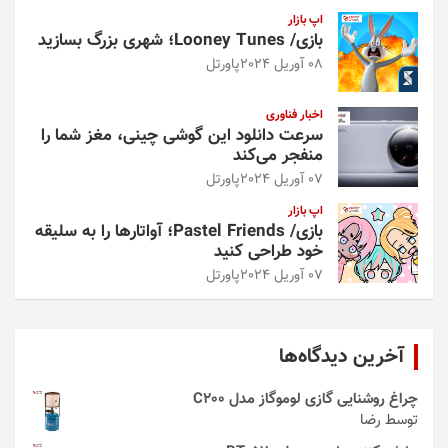
اپ بازار
بازی/ Looney Tunes؛ شهری بزرگ بسازید
08 آوریل 2024
پاورتل
اخبار فناوری
سرعت دانلود این گوشی چینی، مغز شما را
منفجر می‌کند
07 آوریل 2024
پاورتل
اپ بازار
بازی/ Pastel Friends؛ آواتارها را به سلیقه
خود طراحی کنید
07 آوریل 2024
پاورتل
آخرین دیدگاه‌ها
چراغ روشنایی گازی لوموگاز مدل C200
توسط رضا