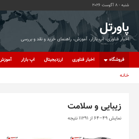
ه
شنبه - 8 آگوست 2026
حتوا
روید
پاورتل
اخبار فناوری، اپ بازار، آموزش، راهنمای خرید و نقد و بررسی
فروشگاه
اخبار فناوری
ارزدیجیتال
اپ بازار
آموزش
خـانـه
زیبایی و سلامت
نمایش 49–64 از 11291 نتیجه