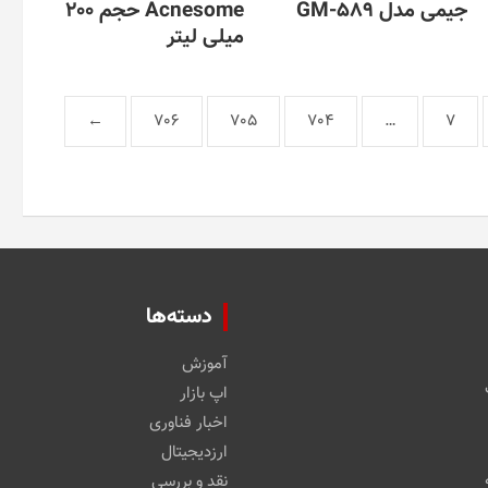
جیمی مدل GM-589
Acnesome حجم 200
میلی لیتر
←
706
705
704
…
7
دسته‌ها
آموزش
اپ بازار
اخبار فناوری
ارزدیجیتال
نقد و بررسی