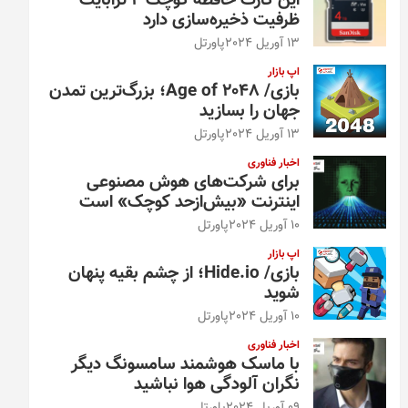
این کارت حافظه کوچک ۴ ترابایت
ظرفیت ذخیره‌سازی دارد
13 آوریل 2024
پاورتل
اپ بازار
بازی/ Age of 2048؛ بزرگ‌ترین تمدن
جهان را بسازید
13 آوریل 2024
پاورتل
اخبار فناوری
برای شرکت‌های هوش مصنوعی
اینترنت «بیش‌از‌حد کوچک» است
10 آوریل 2024
پاورتل
اپ بازار
بازی/ Hide.io؛ از چشم بقیه پنهان
شوید
10 آوریل 2024
پاورتل
اخبار فناوری
با ماسک هوشمند سامسونگ دیگر
نگران آلودگی هوا نباشید