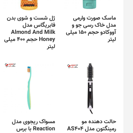
ماسک صورت وارمی
ژل شست و شوی بدن
مدل خاک رسی جو و
فابریگاس مدل
آووکادو حجم 150 میلی
Almond And Milk
لیتر
Honey حجم 400 میلی
لیتر
حالت دهنده مو
مسواک ریجوی مدل
رمینگتون مدل AS404
Reaction با برس