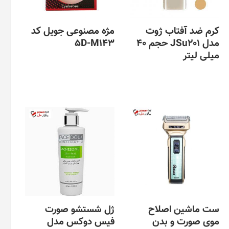
کرم ضد آفتاب ژوت
مژه مصنوعی جویل کد
مدل JSu201 حجم 40
5D-M143
میلی لیتر
ست ماشین اصلاح
ژل شستشو صورت
موی صورت و بدن
فیس دوکس مدل