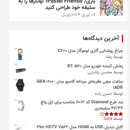
بازی/ Pastel Friends؛ آواتارها را به
سلیقه خود طراحی کنید
07 آوریل 2024
پاورتل
آخرین دیدگاه‌ها
چراغ روشنایی گازی لوموگاز مدل C200
توسط رضا
پخش کننده خودرو مدل 520-BT
توسط محسن پاشایی
ساعت مچی عقربه‌ای مردانه کاسیو مدل GBA-800-
1ADR
توسط حسن زاده
بند طرح Diamond کد i1012 مناسب برای اپل واچ
42/44 میلیمتری
توسط Sara
امتیاز
4
از 5
کابل تبدیل USB به HDMI مدل 3in1 HDTV 7562