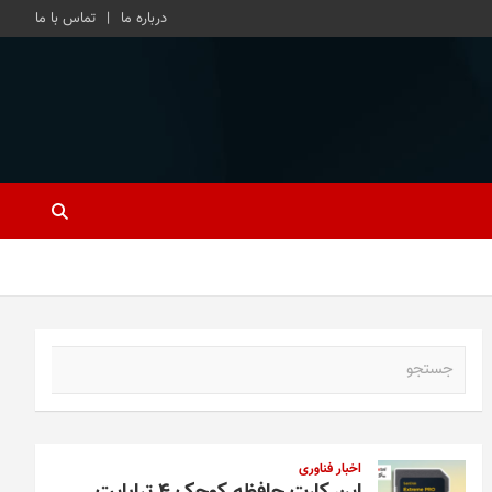
درباره ما
تماس با ما
ج
س
ت
ج
و
اخبار فناوری