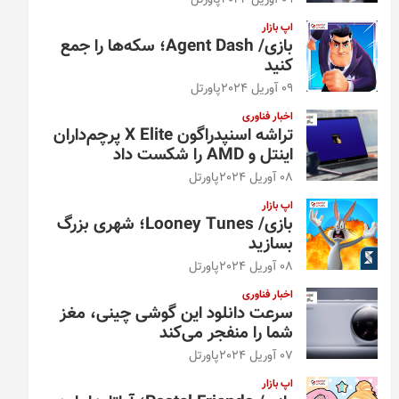
09 آوریل 2024
پاورتل
اپ بازار
بازی/ Agent Dash؛ سکه‌ها را جمع
کنید
09 آوریل 2024
پاورتل
اخبار فناوری
تراشه اسنپدراگون X Elite پرچم‌داران
اینتل و AMD را شکست داد
08 آوریل 2024
پاورتل
اپ بازار
بازی/ Looney Tunes؛ شهری بزرگ
بسازید
08 آوریل 2024
پاورتل
اخبار فناوری
سرعت دانلود این گوشی چینی، مغز
شما را منفجر می‌کند
07 آوریل 2024
پاورتل
اپ بازار