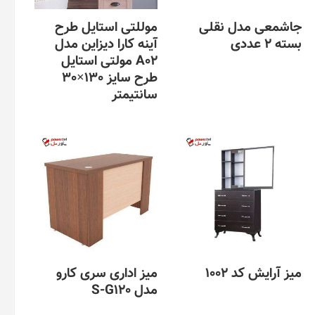
است
در
جاشمعی مدل نقلی
موللتی استایل طرح
صفحه
بسته 2 عددی
آینه کارا دیزاین مدل
محصول
A02 مولتی استایل
انتخاب
این
طرح سایز 130×30
شوند
محصول
سانتیمتر
دارای
انواع
مختلفی
می
باشد.
گزینه
ها
ممکن
است
در
صفحه
محصول
میز آرایش کد 1002
میز اداری سری کارو
انتخاب
مدل S-G120
شوند