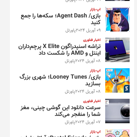
09 آوریل 2024
پاورتل
اپ بازار
بازی/ Agent Dash؛ سکه‌ها را جمع
کنید
09 آوریل 2024
پاورتل
اخبار فناوری
تراشه اسنپدراگون X Elite پرچم‌داران
اینتل و AMD را شکست داد
08 آوریل 2024
پاورتل
اپ بازار
بازی/ Looney Tunes؛ شهری بزرگ
بسازید
08 آوریل 2024
پاورتل
اخبار فناوری
سرعت دانلود این گوشی چینی، مغز
شما را منفجر می‌کند
07 آوریل 2024
پاورتل
اپ بازار