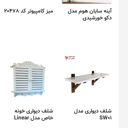
آینه سایان هوم مدل
میز کامپیوتر کد 20478
دکو خورشیدی
این
محصول
دارای
انواع
مختلفی
می
باشد.
گزینه
ها
ممکن
است
در
صفحه
محصول
انتخاب
شلف دیواری مدل
شلف دیواری خونه
شوند
SW01
خاص مدل Linear
این