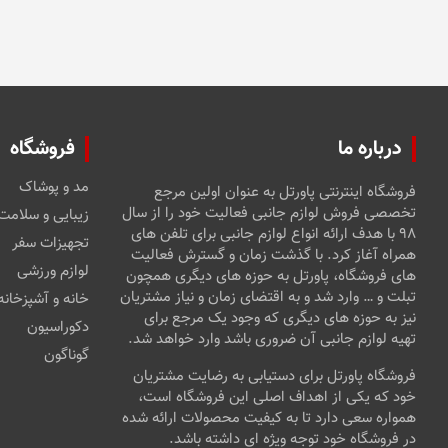
ممکن
ها
است
ممکن
در
است
صفحه
در
محصول
صفحه
انتخاب
محصول
شوند
انتخاب
درباره ما
فروشگاه
شوند
مد و پوشاک
فروشگاه اینترنتی پاورتل به عنوان اولین مرجع
تخصصی فروش لوازم جانبی فعالیت خود را از سال
زیبایی و سلامت
۹۸ با هدف ارائه انواع لوازم جانبی برای تلفن های
تجهیزات سفر
همراه آغاز کرد. با گذشت زمان و گسترش فعالیت
لوازم ورزشی
های فروشگاه، پاورتل به حوزه های دیگری همچون
تبلت و … وارد شد و به اقتضای زمان و نیاز مشتریان
خانه و آشپزخانه
نیز به حوزه های دیگری که وجود یک مرجع برای
دکوراسیون
تهیه لوازم جانبی آن ضروری باشد وارد خواهد شد.
گوناگون
فروشگاه پاورتل برای دستیابی به رضایت مشتریان
خود که یکی از اهداف اصلی این فروشگاه است،
همواره سعی دارد تا به کیفیت محصولات ارائه شده
در فروشگاه خود توجه ویژه ای داشته باشد.