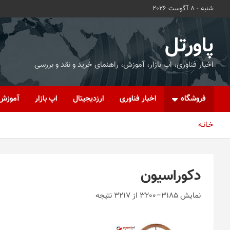
ه
شنبه - 8 آگوست 2026
حتوا
روید
پاورتل
اخبار فناوری، اپ بازار، آموزش، راهنمای خرید و نقد و بررسی
فروشگاه
اخبار فناوری
ارزدیجیتال
اپ بازار
آموزش
خـانـه
دکوراسیون
نمایش 3185–3200 از 3217 نتیجه