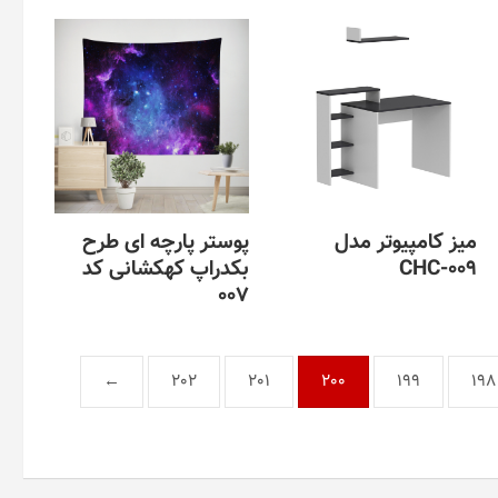
میز کامپیوتر مدل
پوستر پارچه ای طرح
CHC-009
بکدراپ کهکشانی کد
007
این
محصول
این
دارای
محصول
انواع
دارای
←
202
201
200
199
198
مختلفی
انواع
می
مختلفی
باشد.
می
گزینه
باشد.
ها
گزینه