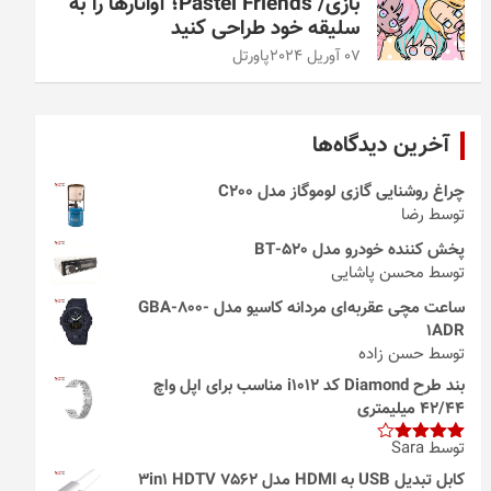
بازی/ Pastel Friends؛ آواتارها را به
سلیقه خود طراحی کنید
07 آوریل 2024
پاورتل
آخرین دیدگاه‌ها
چراغ روشنایی گازی لوموگاز مدل C200
توسط رضا
پخش کننده خودرو مدل 520-BT
توسط محسن پاشایی
ساعت مچی عقربه‌ای مردانه کاسیو مدل GBA-800-
1ADR
توسط حسن زاده
بند طرح Diamond کد i1012 مناسب برای اپل واچ
42/44 میلیمتری
توسط Sara
امتیاز
4
از 5
کابل تبدیل USB به HDMI مدل 3in1 HDTV 7562