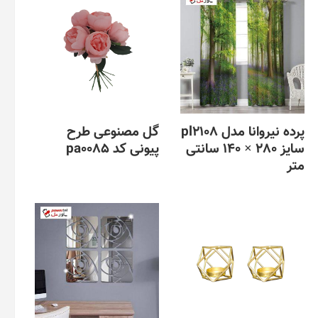
پرده نیروانا مدل pl2108
گل مصنوعی طرح
سایز 280 × 140 سانتی
پیونی کد pa0085
متر
این
محصول
دارای
انواع
مختلفی
می
باشد.
گزینه
ها
ممکن