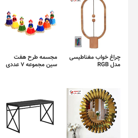
چراغ خواب مغناطیسی
مجسمه طرح هفت
مدل RGB
سین مجموعه 7 عددی