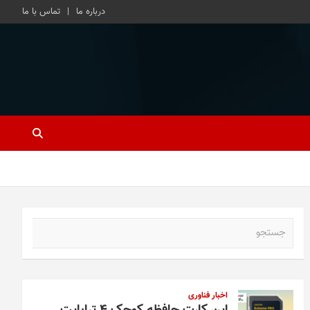
درباره ما
تماس با ما
ج
س
ت
ج
و
اخبار فناوری