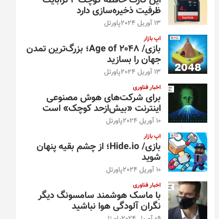
این کارت حافظه کوچک ۴ ترابایت
ظرفیت ذخیره‌سازی دارد
13 آوریل 2024
پاورتل
اپ بازار
بازی/ Age of 2048؛ بزرگ‌ترین تمدن
جهان را بسازید
13 آوریل 2024
پاورتل
اخبار فناوری
برای شرکت‌های هوش مصنوعی
اینترنت «بیش‌از‌حد کوچک» است
10 آوریل 2024
پاورتل
اپ بازار
بازی/ Hide.io؛ از چشم بقیه پنهان
شوید
10 آوریل 2024
پاورتل
اخبار فناوری
با ماسک هوشمند سامسونگ دیگر
نگران آلودگی هوا نباشید