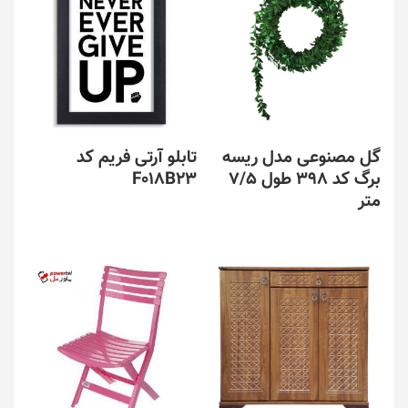
گل مصنوعی مدل ریسه
تابلو آرتی فریم کد
برگ کد 398 طول 7/5
F018B23
متر
این
محصول
دارای
انواع
مختلفی
می
باشد.
گزینه
ها
ممکن