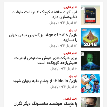
و
اخبار فناوری
این کارت حافظه کوچک ۴ ترابایت ظرفیت
ذخیره‌سازی دارد
13 آوریل 2024
پاورتل
اپ بازار
بازی/ Age of 2048؛ بزرگ‌ترین تمدن جهان
را بسازید
13 آوریل 2024
پاورتل
اخبار فناوری
برای شرکت‌های هوش مصنوعی اینترنت
«بیش‌از‌حد کوچک» است
10 آوریل 2024
پاورتل
اپ بازار
بازی/ Hide.io؛ از چشم بقیه پنهان شوید
10 آوریل 2024
پاورتل
اخبار فناوری
با ماسک هوشمند سامسونگ دیگر نگران