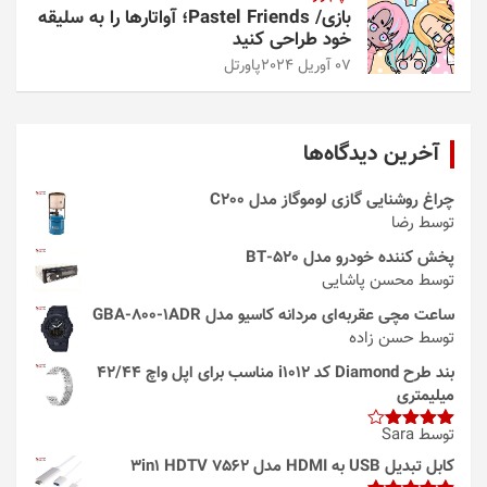
بازی/ Pastel Friends؛ آواتارها را به سلیقه
خود طراحی کنید
07 آوریل 2024
پاورتل
آخرین دیدگاه‌ها
چراغ روشنایی گازی لوموگاز مدل C200
توسط رضا
پخش کننده خودرو مدل 520-BT
توسط محسن پاشایی
ساعت مچی عقربه‌ای مردانه کاسیو مدل GBA-800-1ADR
توسط حسن زاده
بند طرح Diamond کد i1012 مناسب برای اپل واچ 42/44
میلیمتری
توسط Sara
امتیاز
4
از 5
کابل تبدیل USB به HDMI مدل 3in1 HDTV 7562