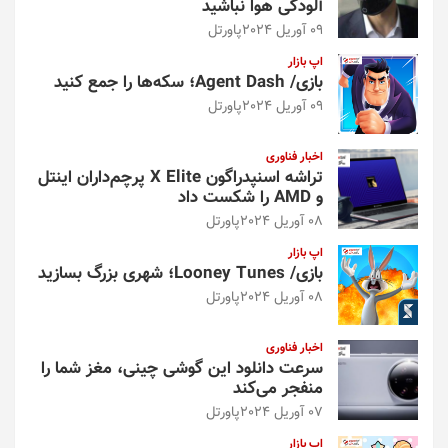
آلودگی هوا نباشید
09 آوریل 2024
پاورتل
اپ بازار
بازی/ Agent Dash؛ سکه‌ها را جمع کنید
09 آوریل 2024
پاورتل
اخبار فناوری
تراشه اسنپدراگون X Elite پرچم‌داران اینتل
و AMD را شکست داد
08 آوریل 2024
پاورتل
اپ بازار
بازی/ Looney Tunes؛ شهری بزرگ بسازید
08 آوریل 2024
پاورتل
اخبار فناوری
سرعت دانلود این گوشی چینی، مغز شما را
منفجر می‌کند
07 آوریل 2024
پاورتل
اپ بازار