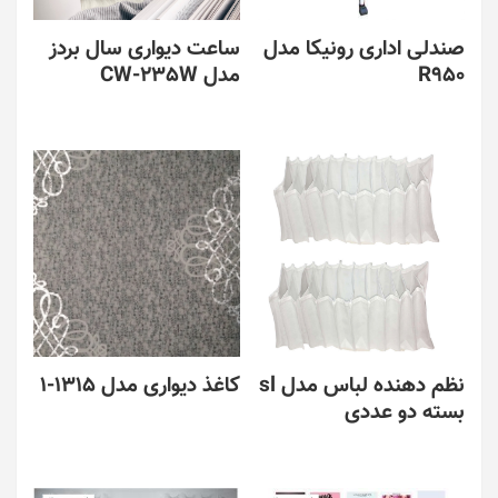
در
است
صفحه
در
صندلی اداری رونیکا مدل
ساعت دیواری سال بردز
محصول
صفحه
R950
مدل CW-235W
انتخاب
محصول
شوند
انتخاب
این
شوند
محصول
دارای
انواع
مختلفی
می
باشد.
گزینه
ها
ممکن
است
در
نظم دهنده لباس مدل sl
کاغذ دیواری مدل 1315-1
صفحه
بسته دو عددی
محصول
این
انتخاب
محصول
این
شوند
دارای
محصول
انواع
دارای