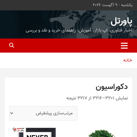
ه
یکشنبه - 9 آگوست 2026
حتوا
روید
پاورتل
اخبار فناوری، اپ بازار، آموزش، راهنمای خرید و نقد و بررسی
خـانـه
دکوراسیون
نمایش 3201–3216 از 3217 نتیجه