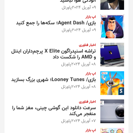
آلودگی هوا نباشید
09 آوریل 2024
پاورتل
اپ بازار
بازی/ Agent Dash؛ سکه‌ها را جمع کنید
09 آوریل 2024
پاورتل
اخبار فناوری
تراشه اسنپدراگون X Elite پرچم‌داران اینتل
و AMD را شکست داد
08 آوریل 2024
پاورتل
اپ بازار
بازی/ Looney Tunes؛ شهری بزرگ بسازید
08 آوریل 2024
پاورتل
اخبار فناوری
سرعت دانلود این گوشی چینی، مغز شما را
منفجر می‌کند
07 آوریل 2024
پاورتل
اپ بازار