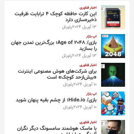
و
اخبار فناوری
این کارت حافظه کوچک ۴ ترابایت ظرفیت
ذخیره‌سازی دارد
13 آوریل 2024
پاورتل
اپ بازار
بازی/ Age of 2048؛ بزرگ‌ترین تمدن جهان
را بسازید
13 آوریل 2024
پاورتل
اخبار فناوری
برای شرکت‌های هوش مصنوعی اینترنت
«بیش‌از‌حد کوچک» است
10 آوریل 2024
پاورتل
اپ بازار
بازی/ Hide.io؛ از چشم بقیه پنهان شوید
10 آوریل 2024
پاورتل
اخبار فناوری
با ماسک هوشمند سامسونگ دیگر نگران