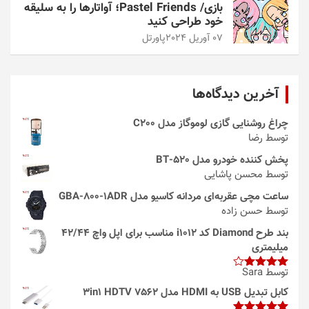
بازی/ Pastel Friends؛ آواتارها را به سلیقه
خود طراحی کنید
07 آوریل 2024
پاورتل
آخرین دیدگاه‌ها
چراغ روشنایی گازی لوموگاز مدل C200
توسط رضا
پخش کننده خودرو مدل 520-BT
توسط محسن پاشایی
ساعت مچی عقربه‌ای مردانه کاسیو مدل GBA-800-1ADR
توسط حسن زاده
بند طرح Diamond کد i1012 مناسب برای اپل واچ 42/44
میلیمتری
توسط Sara
امتیاز
4
از 5
کابل تبدیل USB به HDMI مدل 3in1 HDTV 7562