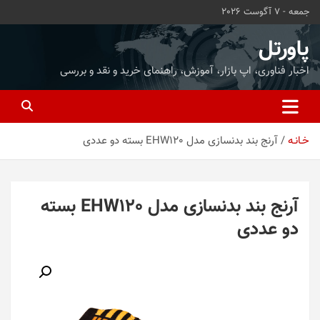
ه
جمعه - 7 آگوست 2026
حتوا
روید
پاورتل
اخبار فناوری، اپ بازار، آموزش، راهنمای خرید و نقد و بررسی
خـانـه
آرنج بند بدنسازی مدل EHW120 بسته دو عددی
آرنج بند بدنسازی مدل EHW120 بسته
دو عددی