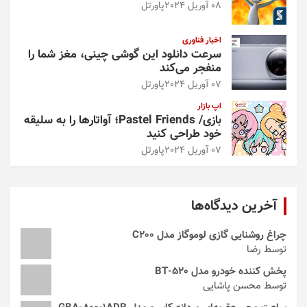
08 آوریل 2024
پاورتل
اخبار فناوری
سرعت دانلود این گوشی چینی، مغز شما را
منفجر می‌کند
07 آوریل 2024
پاورتل
اپ بازار
بازی/ Pastel Friends؛ آواتارها را به سلیقه
خود طراحی کنید
07 آوریل 2024
پاورتل
آخرین دیدگاه‌ها
چراغ روشنایی گازی لوموگاز مدل C200
توسط رضا
پخش کننده خودرو مدل 520-BT
توسط محسن پاشایی