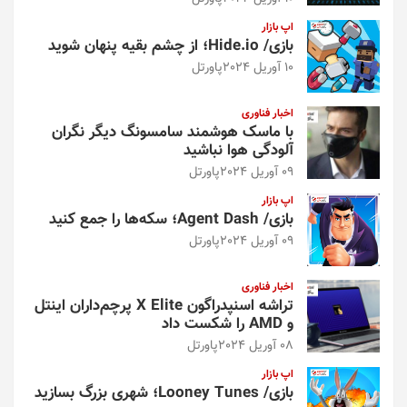
اپ بازار
بازی/ Hide.io؛ از چشم بقیه پنهان شوید
10 آوریل 2024
پاورتل
اخبار فناوری
با ماسک هوشمند سامسونگ دیگر نگران
آلودگی هوا نباشید
09 آوریل 2024
پاورتل
اپ بازار
بازی/ Agent Dash؛ سکه‌ها را جمع کنید
09 آوریل 2024
پاورتل
اخبار فناوری
تراشه اسنپدراگون X Elite پرچم‌داران اینتل
و AMD را شکست داد
08 آوریل 2024
پاورتل
اپ بازار
بازی/ Looney Tunes؛ شهری بزرگ بسازید