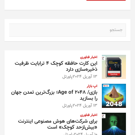
ج
س
ت
ج
و
اخبار فناوری
این کارت حافظه کوچک ۴ ترابایت ظرفیت
ذخیره‌سازی دارد
13 آوریل 2024
پاورتل
اپ بازار
بازی/ Age of 2048؛ بزرگ‌ترین تمدن جهان
را بسازید
13 آوریل 2024
پاورتل
اخبار فناوری
برای شرکت‌های هوش مصنوعی اینترنت
«بیش‌از‌حد کوچک» است
10 آوریل 2024
پاورتل