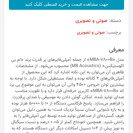
جهت مشاهده قیمت و خرید قسطی کلیک کنید
دسته:
صوتی و تصویری
برچسب:
صوتی و تصویری
معرفی
مدل «MBA-7800B» از جمله آمپلی‌فایرهای پر قدرت برند «ام‌ بی
اکوستیکس» (MB Acoustics) محسوب می‌شود. از مشخصات
ظاهری آن می‌توان به این نکته اشاره کرد که این محصول از
آمپلی‌فایرهای 4 کاناله بوده و ابعاد مستطیلی شکل دارد. با توجه به
بیشترین توان خروجی 4500 واتی آن می‌توان به این موضوع پی برد
که «MBA-7800B» کاربری حرفه‌ای قرار دارد و با تقویت مناسب
صدای تولید شده، امکان گوش دادن به موسیقی با صدای پرقدرت
را فراهم می‌سازد. پاسخ فرکانسی دستگاه از 10 تا 50000 هرتز بوده
و به بازه شنوایی انسان نسبتاً نزدیک است؛ به همین دلیل می‌توان
طیف گسترده‌ای از صداهای تولید شده توسط این آمپلی‌فایر را به
راحتی شنید. همچنین اعوجاح کمتر از 0.05 درصد و نسبت سیگنال
به نویز بیش از 104 دسیبل امکانات دیگر این دستگاه هستند که به