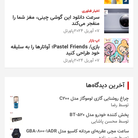
اخبار فناوری
سرعت دانلود این گوشی چینی، مغز شما را
منفجر می‌کند
07 آوریل 2024
پاورتل
اپ بازار
بازی/ Pastel Friends؛ آواتارها را به سلیقه
خود طراحی کنید
07 آوریل 2024
پاورتل
آخرین دیدگاه‌ها
چراغ روشنایی گازی لوموگاز مدل C200
توسط رضا
پخش کننده خودرو مدل 520-BT
توسط محسن پاشایی
ساعت مچی عقربه‌ای مردانه کاسیو مدل GBA-800-1ADR
توسط حسن زاده