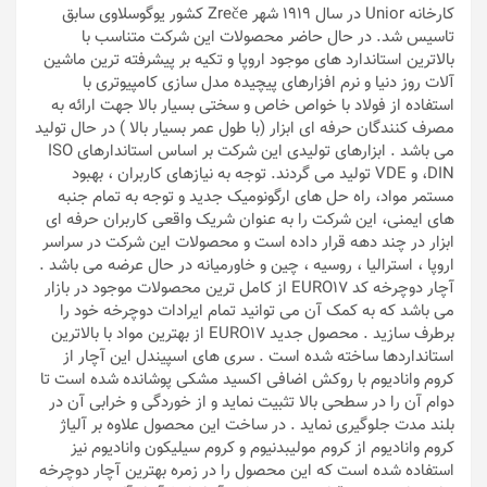
کارخانه Unior در سال 1919 شهر Zreče کشور یوگوسلاوی سابق
تاسیس شد. در حال حاضر محصولات این شرکت متناسب با
بالاترین استاندارد های موجود اروپا و تکیه بر پیشرفته ترین ماشین
آلات روز دنیا و نرم افزارهای پیچیده مدل سازی کامپیوتری با
استفاده از فولاد با خواص خاص و سختی بسیار بالا جهت ارائه به
مصرف کنندگان حرفه ای ابزار (با طول عمر بسیار بالا ) در حال تولید
می باشد . ابزارهای تولیدی این شرکت بر اساس استاندارهای ISO
،DIN و VDE تولید می گردند. توجه به نیازهای کاربران ، بهبود
مستمر مواد، راه حل های ارگونومیک جدید و توجه به تمام جنبه
های ایمنی، این شرکت را به عنوان شریک واقعی کاربران حرفه ای
ابزار در چند دهه قرار داده است و محصولات این شرکت در سراسر
اروپا ، استرالیا ، روسیه ، چین و خاورمیانه در حال عرضه می باشد .
آچار دوچرخه کد EURO17 از کامل ترین محصولات موجود در بازار
می باشد که به کمک آن می توانید تمام ایرادات دوچرخه خود را
برطرف سازید . محصول جدید EURO17 از بهترین مواد با بالاترین
استانداردها ساخته شده است . سری های اسپیندل این آچار از
کروم وانادیوم با روکش اضافی اکسید مشکی پوشانده شده است تا
دوام آن را در سطحی بالا تثبیت نماید و از خوردگی و خرابی آن در
بلند مدت جلوگیری نماید . در ساخت این محصول علاوه بر آلیاژ
کروم وانادیوم از کروم مولیبدنیوم و کروم سیلیکون وانادیوم نیز
استفاده شده است که این محصول را در زمره بهترین آچار دوچرخه