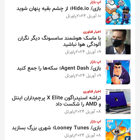
اپ بازار
بازی/ Hide.io؛ از چشم بقیه پنهان شوید
10 آوریل 2024
پاورتل
اخبار فناوری
با ماسک هوشمند سامسونگ دیگر نگران
آلودگی هوا نباشید
09 آوریل 2024
پاورتل
اپ بازار
بازی/ Agent Dash؛ سکه‌ها را جمع کنید
09 آوریل 2024
پاورتل
اخبار فناوری
تراشه اسنپدراگون X Elite پرچم‌داران اینتل
و AMD را شکست داد
08 آوریل 2024
پاورتل
اپ بازار
بازی/ Looney Tunes؛ شهری بزرگ بسازید
08 آوریل 2024
پاورتل