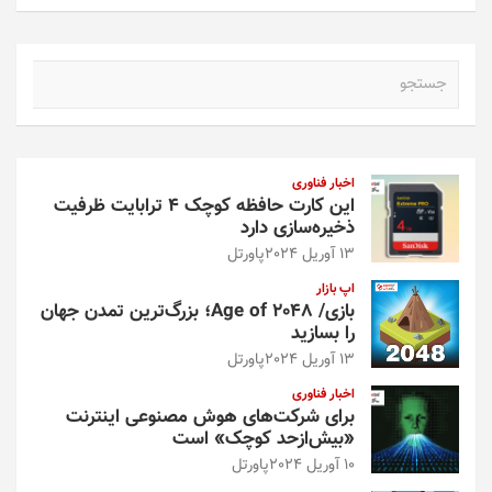
ج
س
ت
ج
و
اخبار فناوری
این کارت حافظه کوچک ۴ ترابایت ظرفیت
ذخیره‌سازی دارد
13 آوریل 2024
پاورتل
اپ بازار
بازی/ Age of 2048؛ بزرگ‌ترین تمدن جهان
را بسازید
13 آوریل 2024
پاورتل
اخبار فناوری
برای شرکت‌های هوش مصنوعی اینترنت
«بیش‌از‌حد کوچک» است
10 آوریل 2024
پاورتل