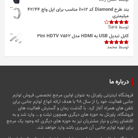
بند طرح Diamond کد i1012 مناسب برای اپل واچ 42/44
میلیمتری
توسط Sara
امتیاز
4
از 5
کابل تبدیل USB به HDMI مدل 3in1 HDTV 7562
توسط محمد
امتیاز
5
از
5
درباره ما
فروشگاه اینترنتی پاورتل به عنوان اولین مرجع تخصصی فروش لوازم
جانبی فعالیت خود را از سال ۹۸ با هدف ارائه انواع لوازم جانبی برای
تلفن های همراه آغاز کرد. با گذشت زمان و گسترش فعالیت های
فروشگاه، پاورتل به حوزه های دیگری همچون تبلت و … وارد شد و به
اقتضای زمان و نیاز مشتریان نیز به حوزه های دیگری که وجود یک مرجع
برای تهیه لوازم جانبی آن ضروری باشد وارد خواهد شد.