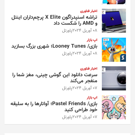
اخبار فناوری
تراشه اسنپدراگون X Elite پرچم‌داران اینتل
و AMD را شکست داد
08 آوریل 2024
پاورتل
اپ بازار
بازی/ Looney Tunes؛ شهری بزرگ بسازید
08 آوریل 2024
پاورتل
اخبار فناوری
سرعت دانلود این گوشی چینی، مغز شما را
منفجر می‌کند
07 آوریل 2024
پاورتل
اپ بازار
بازی/ Pastel Friends؛ آواتارها را به سلیقه
خود طراحی کنید
07 آوریل 2024
پاورتل