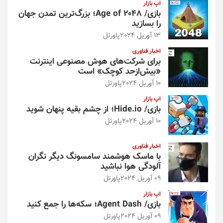
اپ بازار
بازی/ Age of 2048؛ بزرگ‌ترین تمدن جهان
را بسازید
13 آوریل 2024
پاورتل
اخبار فناوری
برای شرکت‌های هوش مصنوعی اینترنت
«بیش‌از‌حد کوچک» است
10 آوریل 2024
پاورتل
اپ بازار
بازی/ Hide.io؛ از چشم بقیه پنهان شوید
10 آوریل 2024
پاورتل
اخبار فناوری
با ماسک هوشمند سامسونگ دیگر نگران
آلودگی هوا نباشید
09 آوریل 2024
پاورتل
اپ بازار
بازی/ Agent Dash؛ سکه‌ها را جمع کنید
09 آوریل 2024
پاورتل