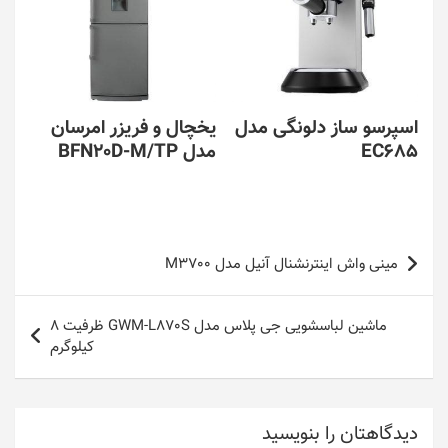
اسپرسو ساز دلونگی مدل
یخچال و فریزر امرسان
EC685
مدل BFN20D-M/TP
راهبری
مینی واش اینترنشنال آنیل مدل M3700
نوشته
ماشین لباسشویی جی پلاس مدل GWM-L870S ظرفیت 8
کیلوگرم
دیدگاهتان را بنویسید