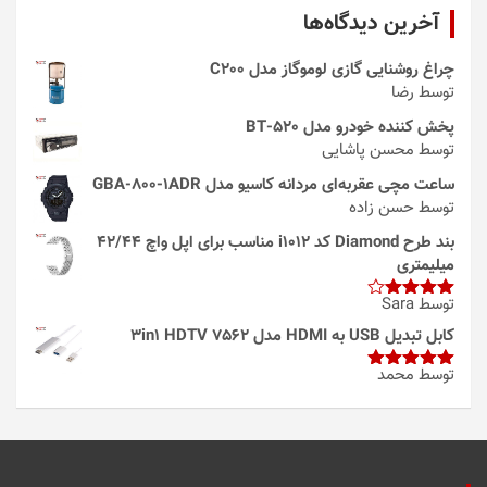
آخرین دیدگاه‌ها
چراغ روشنایی گازی لوموگاز مدل C200
توسط رضا
پخش کننده خودرو مدل 520-BT
توسط محسن پاشایی
ساعت مچی عقربه‌ای مردانه کاسیو مدل GBA-800-1ADR
توسط حسن زاده
بند طرح Diamond کد i1012 مناسب برای اپل واچ 42/44
میلیمتری
توسط Sara
امتیاز
4
از 5
کابل تبدیل USB به HDMI مدل 3in1 HDTV 7562
توسط محمد
امتیاز
5
از
5