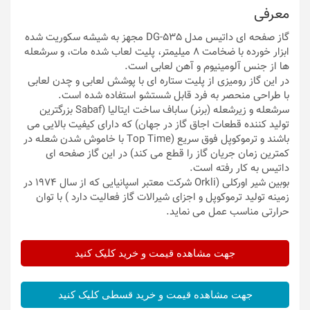
معرفی
گاز صفحه ای داتیس مدل DG-535 مجهز به شیشه سکوریت شده
ابزار خورده با ضخامت 8 میلیمتر، پلیت لعاب شده مات، و سرشعله
ها از جنس آلومینیوم و آهن لعابی است.
در این گاز رومیزی از پلیت ستاره ای با پوشش لعابی و چدن لعابی
با طراحی منحصر به فرد قابل شستشو استفاده شده است.
سرشعله و زیرشعله (برنر) ساباف ساخت ایتالیا (Sabaf بزرگترین
تولید کننده قطعات اجاق گاز در جهان) که دارای کیفیت بالایی می
باشند و ترموکوپل فوق سریع (Top Time با خاموش شدن شعله در
کمترین زمان جریان گاز را قطع می کند) در این گاز صفحه ای
داتیس به کار رفته است.
بوبین شیر اورکلی (Orkli شرکت معتبر اسپانیایی که از سال 1974 در
زمینه تولید ترموکوپل و اجزای شیرالات گاز فعالیت دارد ) با توان
حرارتی مناسب عمل می نماید.
جهت مشاهده قیمت و خرید کلیک کنید
جهت مشاهده قیمت و خرید قسطی کلیک کنید