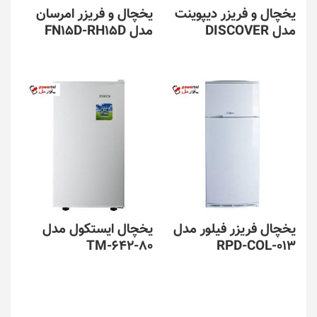
یخچال و فریزر دیپوینت
یخچال و فریزر امرسان
مدل DISCOVER
مدل FN15D-RH15D
یخچال فریزر فیلور مدل
یخچال ایستکول مدل
TM-642-80
RPD-COL-013
راهبری