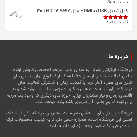
توسط Sara
امتیاز
4
از 5
کابل تبدیل USB به HDMI مدل 3in1 HDTV 7562
توسط محمد
امتیاز
5
از
5
درباره ما
فروشگاه اینترنتی پاورتل به عنوان اولین مرجع تخصصی فروش لوازم
جانبی فعالیت خود را از سال ۹۸ با هدف ارائه انواع لوازم جانبی برای
تلفن های همراه آغاز کرد. با گذشت زمان و گسترش فعالیت های
فروشگاه، پاورتل به حوزه های دیگری همچون تبلت و … وارد شد و به
اقتضای زمان و نیاز مشتریان نیز به حوزه های دیگری که وجود یک مرجع
برای تهیه لوازم جانبی آن ضروری باشد وارد خواهد شد.
فروشگاه پاورتل برای دستیابی به رضایت مشتریان خود که یکی از اهداف
اصلی این فروشگاه است، همواره سعی دارد تا به کیفیت محصولات ارائه
شده در فروشگاه خود توجه ویژه ای داشته باشد.