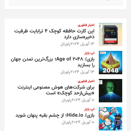
س
ت
ج
و
اخبار فناوری
این کارت حافظه کوچک ۴ ترابایت ظرفیت
ذخیره‌سازی دارد
13 آوریل 2024
پاورتل
اپ بازار
بازی/ Age of 2048؛ بزرگ‌ترین تمدن جهان
را بسازید
13 آوریل 2024
پاورتل
اخبار فناوری
برای شرکت‌های هوش مصنوعی اینترنت
«بیش‌از‌حد کوچک» است
10 آوریل 2024
پاورتل
اپ بازار
بازی/ Hide.io؛ از چشم بقیه پنهان شوید
10 آوریل 2024
پاورتل