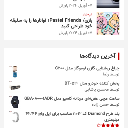
07 آوریل 2024
پاورتل
اپ بازار
بازی/ Pastel Friends؛ آواتارها را به سلیقه
خود طراحی کنید
07 آوریل 2024
پاورتل
آخرین دیدگاه‌ها
چراغ روشنایی گازی لوموگاز مدل C200
توسط رضا
پخش کننده خودرو مدل 520-BT
توسط محسن پاشایی
ساعت مچی عقربه‌ای مردانه کاسیو مدل GBA-800-1ADR
توسط حسن زاده
بند طرح Diamond کد i1012 مناسب برای اپل واچ 42/44
میلیمتری