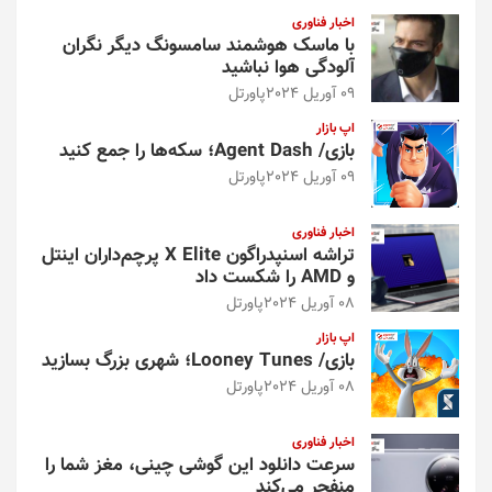
اخبار فناوری
با ماسک هوشمند سامسونگ دیگر نگران
آلودگی هوا نباشید
09 آوریل 2024
پاورتل
اپ بازار
بازی/ Agent Dash؛ سکه‌ها را جمع کنید
09 آوریل 2024
پاورتل
اخبار فناوری
تراشه اسنپدراگون X Elite پرچم‌داران اینتل
و AMD را شکست داد
08 آوریل 2024
پاورتل
اپ بازار
بازی/ Looney Tunes؛ شهری بزرگ بسازید
08 آوریل 2024
پاورتل
اخبار فناوری
سرعت دانلود این گوشی چینی، مغز شما را
منفجر می‌کند