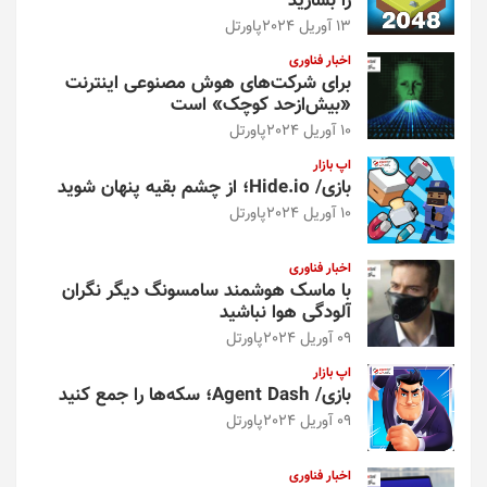
را بسازید
13 آوریل 2024
پاورتل
اخبار فناوری
برای شرکت‌های هوش مصنوعی اینترنت
«بیش‌از‌حد کوچک» است
10 آوریل 2024
پاورتل
اپ بازار
بازی/ Hide.io؛ از چشم بقیه پنهان شوید
10 آوریل 2024
پاورتل
اخبار فناوری
با ماسک هوشمند سامسونگ دیگر نگران
آلودگی هوا نباشید
09 آوریل 2024
پاورتل
اپ بازار
بازی/ Agent Dash؛ سکه‌ها را جمع کنید
09 آوریل 2024
پاورتل
اخبار فناوری