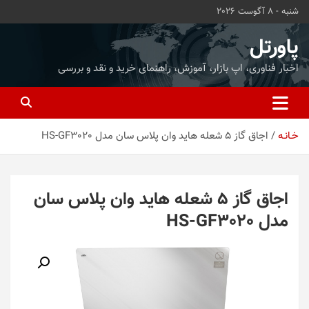
ه
شنبه - 8 آگوست 2026
حتوا
روید
پاورتل
اخبار فناوری، اپ بازار، آموزش، راهنمای خرید و نقد و بررسی
خـانـه
اجاق گاز 5 شعله هاید وان پلاس سان مدل HS-GF3020
اجاق گاز 5 شعله هاید وان پلاس سان
مدل HS-GF3020