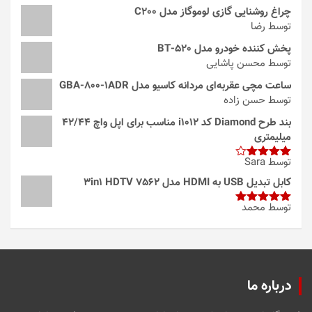
چراغ روشنایی گازی لوموگاز مدل C200
توسط رضا
پخش کننده خودرو مدل 520-BT
توسط محسن پاشایی
ساعت مچی عقربه‌ای مردانه کاسیو مدل GBA-800-1ADR
توسط حسن زاده
بند طرح Diamond کد i1012 مناسب برای اپل واچ 42/44
میلیمتری
توسط Sara
امتیاز
4
از 5
کابل تبدیل USB به HDMI مدل 3in1 HDTV 7562
توسط محمد
امتیاز
5
از
5
درباره ما