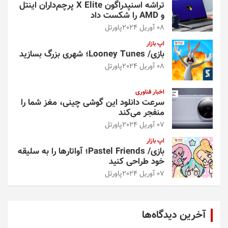
تراشه اسنپدراگون X Elite پرچم‌داران اینتل
و AMD را شکست داد
08 آوریل 2024
پاورتل
اپ بازار
بازی/ Looney Tunes؛ شهری بزرگ بسازید
08 آوریل 2024
پاورتل
اخبار فناوری
سرعت دانلود این گوشی چینی، مغز شما را
منفجر می‌کند
07 آوریل 2024
پاورتل
اپ بازار
بازی/ Pastel Friends؛ آواتارها را به سلیقه
خود طراحی کنید
07 آوریل 2024
پاورتل
آخرین دیدگاه‌ها