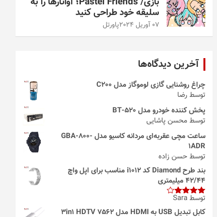
بازی/ Pastel Friends؛ آواتارها را به
سلیقه خود طراحی کنید
07 آوریل 2024
پاورتل
آخرین دیدگاه‌ها
چراغ روشنایی گازی لوموگاز مدل C200
توسط رضا
پخش کننده خودرو مدل 520-BT
توسط محسن پاشایی
ساعت مچی عقربه‌ای مردانه کاسیو مدل GBA-800-
1ADR
توسط حسن زاده
بند طرح Diamond کد i1012 مناسب برای اپل واچ
42/44 میلیمتری
توسط Sara
امتیاز
4
از 5
کابل تبدیل USB به HDMI مدل 3in1 HDTV 7562