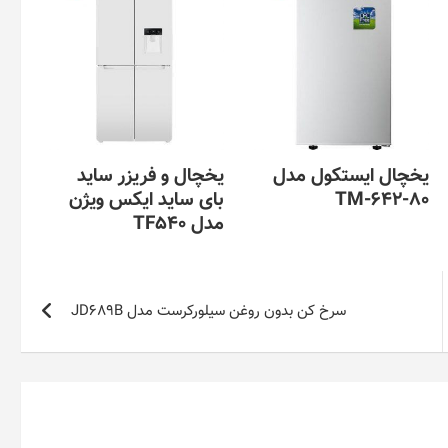
یخچال ایستکول مدل
یخچال و فریزر ساید
TM-642-80
بای ساید ایکس ویژن
مدل TF540
سرخ کن بدون روغن سیلورکرست مدل JD689B