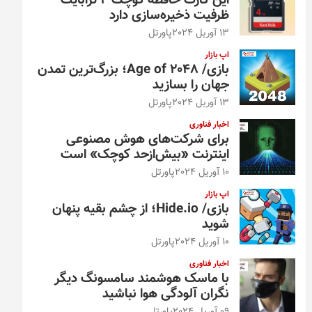
این کارت حافظه کوچک ۴ ترابایت
ظرفیت ذخیره‌سازی دارد
13 آوریل 2024
پاورتل
اپ بازار
بازی/ Age of 2048؛ بزرگ‌ترین تمدن
جهان را بسازید
13 آوریل 2024
پاورتل
اخبار فناوری
برای شرکت‌های هوش مصنوعی
اینترنت «بیش‌از‌حد کوچک» است
10 آوریل 2024
پاورتل
اپ بازار
بازی/ Hide.io؛ از چشم بقیه پنهان
شوید
10 آوریل 2024
پاورتل
اخبار فناوری
با ماسک هوشمند سامسونگ دیگر
نگران آلودگی هوا نباشید