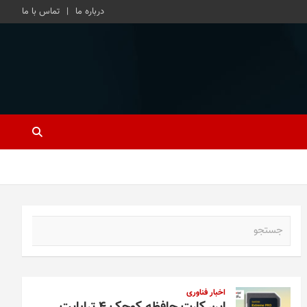
درباره ما
تماس با ما
ج
س
ت
ج
و
اخبار فناوری