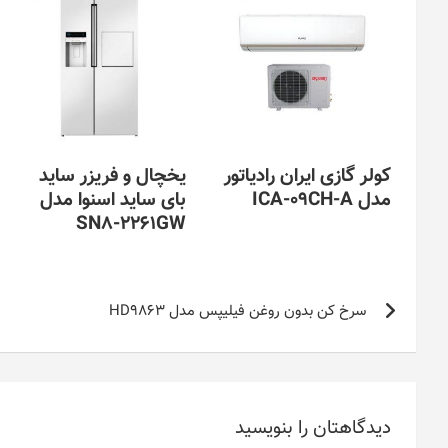
کولر گازی ایران رادیاتور
یخچال و فریزر ساید
مدل ICA-09CH-A
بای ساید اسنوا مدل
SN8-2261GW
راهبری
سرخ کن بدون روغن فیلیپس مدل HD9863
نوشته
دیدگاهتان را بنویسید