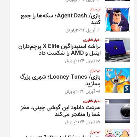
09 آوریل 2024
پاورتل
اپ بازار
بازی/ Agent Dash؛ سکه‌ها را جمع
کنید
09 آوریل 2024
پاورتل
اخبار فناوری
تراشه اسنپدراگون X Elite پرچم‌داران
اینتل و AMD را شکست داد
08 آوریل 2024
پاورتل
اپ بازار
بازی/ Looney Tunes؛ شهری بزرگ
بسازید
08 آوریل 2024
پاورتل
اخبار فناوری
سرعت دانلود این گوشی چینی، مغز
شما را منفجر می‌کند
07 آوریل 2024
پاورتل
اپ بازار