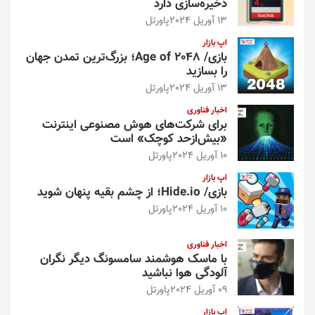
ذخیره‌سازی دارد
13 آوریل 2024
پاورتل
اپ بازار
بازی/ Age of 2048؛ بزرگ‌ترین تمدن جهان
را بسازید
13 آوریل 2024
پاورتل
اخبار فناوری
برای شرکت‌های هوش مصنوعی اینترنت
«بیش‌از‌حد کوچک» است
10 آوریل 2024
پاورتل
اپ بازار
بازی/ Hide.io؛ از چشم بقیه پنهان شوید
10 آوریل 2024
پاورتل
اخبار فناوری
با ماسک هوشمند سامسونگ دیگر نگران
آلودگی هوا نباشید
09 آوریل 2024
پاورتل
اپ بازار