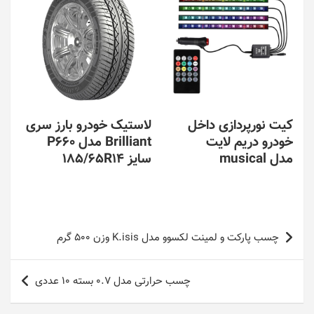
کیت نورپردازی داخل
لاستیک خودرو بارز سری
خودرو دریم لایت
Brilliant مدل P660
مدل musical
سایز 185/65R14
راهبری
چسب پارکت و لمینت لکسوو مدل K.isis وزن 500 گرم
نوشته
چسب حرارتی مدل 0.7 بسته 10 عددی