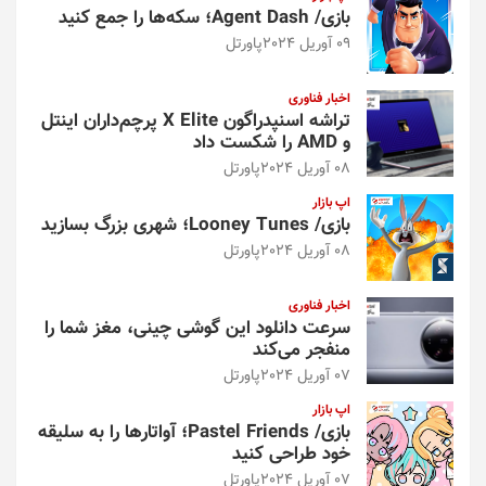
بازی/ Agent Dash؛ سکه‌ها را جمع کنید
09 آوریل 2024
پاورتل
اخبار فناوری
تراشه اسنپدراگون X Elite پرچم‌داران اینتل
و AMD را شکست داد
08 آوریل 2024
پاورتل
اپ بازار
بازی/ Looney Tunes؛ شهری بزرگ بسازید
08 آوریل 2024
پاورتل
اخبار فناوری
سرعت دانلود این گوشی چینی، مغز شما را
منفجر می‌کند
07 آوریل 2024
پاورتل
اپ بازار
بازی/ Pastel Friends؛ آواتارها را به سلیقه
خود طراحی کنید
07 آوریل 2024
پاورتل