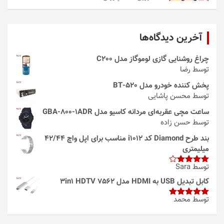
آخرین دیدگاه‌ها
چراغ روشنایی گازی لوموگاز مدل C200
توسط رضا
پخش کننده خودرو مدل 520-BT
توسط محسن پاشایی
ساعت مچی عقربه‌ای مردانه کاسیو مدل GBA-800-1ADR
توسط حسن زاده
بند طرح Diamond کد i1012 مناسب برای اپل واچ 42/44
میلیمتری
توسط Sara
امتیاز
4
از 5
کابل تبدیل USB به HDMI مدل 3in1 HDTV 7562
توسط محمد
امتیاز
5
از
5