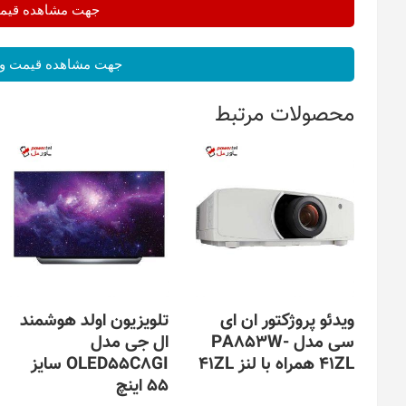
جهت مشاهده قیمت 
جهت مشاهده قیمت و 
محصولات مرتبط
ویدئو پروژکتور ان ای
تلویزیون اولد هوشمند
سی مدل PA853W-
ال جی مدل
41ZL همراه با لنز 41ZL
OLED55C8GI سایز
55 اینچ