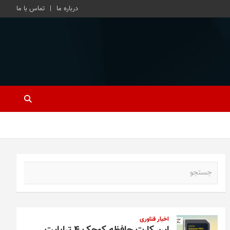
درباره ما
تماس با ما
ج
س
ت
ج
و
اخبار فناوری