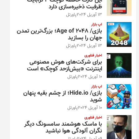
این کارت حافظه کوچک ۴ ترابایت
ظرفیت ذخیره‌سازی دارد
13 آوریل 2024
پاورتل
اپ بازار
بازی/ Age of 2048؛ بزرگ‌ترین تمدن
جهان را بسازید
13 آوریل 2024
پاورتل
اخبار فناوری
برای شرکت‌های هوش مصنوعی
اینترنت «بیش‌از‌حد کوچک» است
10 آوریل 2024
پاورتل
اپ بازار
بازی/ Hide.io؛ از چشم بقیه پنهان
شوید
10 آوریل 2024
پاورتل
اخبار فناوری
با ماسک هوشمند سامسونگ دیگر
نگران آلودگی هوا نباشید