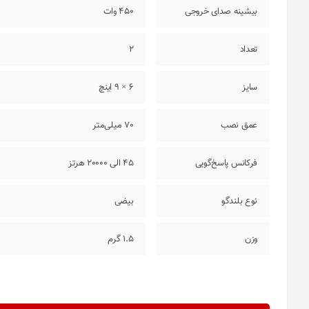
بیشینه صدای خروجی
450 وات
تعداد
2
سایز
6 × 9 اینچ
عمق نصب
70 میلی‌متر
فرکانس پاسخ‌گویی
45 الی 20000 هرتز
نوع بلندگو
بیضی
وزن
1.5 گرم