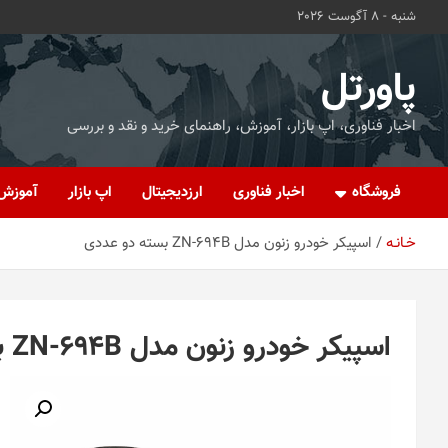
ه
شنبه - 8 آگوست 2026
حتوا
روید
پاورتل
اخبار فناوری، اپ بازار، آموزش، راهنمای خرید و نقد و بررسی
فروشگاه
اخبار فناوری
ارزدیجیتال
اپ بازار
آموزش
خـانـه
اسپیکر خودرو زنون مدل ZN-694B بسته دو عددی
اسپیکر خودرو زنون مدل ZN-694B بسته دو عددی