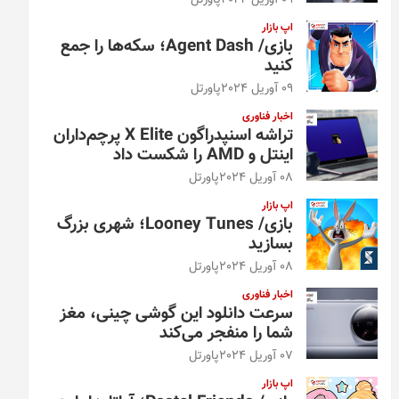
09 آوریل 2024
پاورتل
اپ بازار
بازی/ Agent Dash؛ سکه‌ها را جمع
کنید
09 آوریل 2024
پاورتل
اخبار فناوری
تراشه اسنپدراگون X Elite پرچم‌داران
اینتل و AMD را شکست داد
08 آوریل 2024
پاورتل
اپ بازار
بازی/ Looney Tunes؛ شهری بزرگ
بسازید
08 آوریل 2024
پاورتل
اخبار فناوری
سرعت دانلود این گوشی چینی، مغز
شما را منفجر می‌کند
07 آوریل 2024
پاورتل
اپ بازار