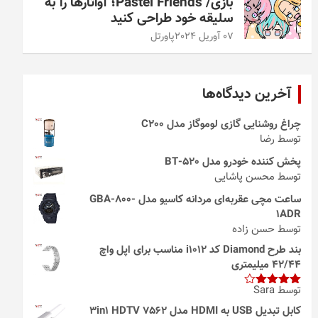
بازی/ Pastel Friends؛ آواتارها را به
سلیقه خود طراحی کنید
07 آوریل 2024
پاورتل
آخرین دیدگاه‌ها
چراغ روشنایی گازی لوموگاز مدل C200
توسط رضا
پخش کننده خودرو مدل 520-BT
توسط محسن پاشایی
ساعت مچی عقربه‌ای مردانه کاسیو مدل GBA-800-
1ADR
توسط حسن زاده
بند طرح Diamond کد i1012 مناسب برای اپل واچ
42/44 میلیمتری
توسط Sara
امتیاز
4
از 5
کابل تبدیل USB به HDMI مدل 3in1 HDTV 7562