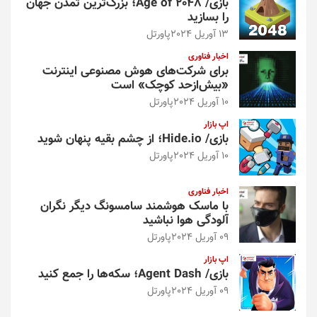
بازی/ Age of 2048؛ بزرگ‌ترین تمدن جهان
را بسازید
13 آوریل 2024
پاورتل
اخبار فناوری
برای شرکت‌های هوش مصنوعی اینترنت
«بیش‌از‌حد کوچک» است
10 آوریل 2024
پاورتل
اپ بازار
بازی/ Hide.io؛ از چشم بقیه پنهان شوید
10 آوریل 2024
پاورتل
اخبار فناوری
با ماسک هوشمند سامسونگ دیگر نگران
آلودگی هوا نباشید
09 آوریل 2024
پاورتل
اپ بازار
بازی/ Agent Dash؛ سکه‌ها را جمع کنید
09 آوریل 2024
پاورتل