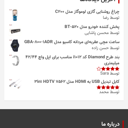
چراغ روشنایی گازی لوموگاز مدل C200
توسط رضا
پخش کننده خودرو مدل 520-BT
توسط محسن پاشایی
ساعت مچی عقربه‌ای مردانه کاسیو مدل GBA-800-1ADR
توسط حسن زاده
بند طرح Diamond کد i1012 مناسب برای اپل واچ 42/44
میلیمتری
توسط Sara
امتیاز
4
از 5
کابل تبدیل USB به HDMI مدل 3in1 HDTV 7562
توسط محمد
امتیاز
5
از
5
درباره ما