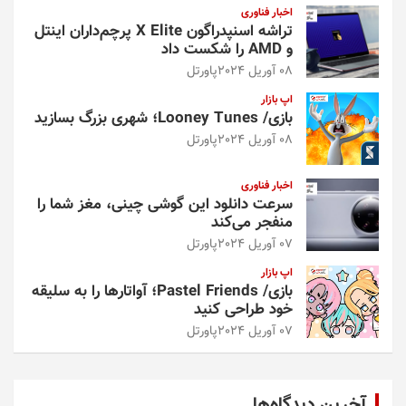
اخبار فناوری
تراشه اسنپدراگون X Elite پرچم‌داران اینتل
و AMD را شکست داد
08 آوریل 2024
پاورتل
اپ بازار
بازی/ Looney Tunes؛ شهری بزرگ بسازید
08 آوریل 2024
پاورتل
اخبار فناوری
سرعت دانلود این گوشی چینی، مغز شما را
منفجر می‌کند
07 آوریل 2024
پاورتل
اپ بازار
بازی/ Pastel Friends؛ آواتارها را به سلیقه
خود طراحی کنید
07 آوریل 2024
پاورتل
آخرین دیدگاه‌ها