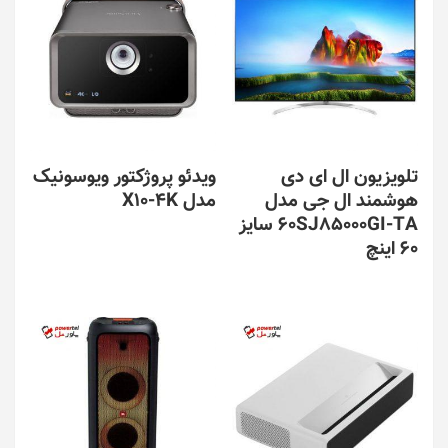
تلویزیون ال ای دی
ویدئو پروژکتور ویوسونیک
هوشمند ال جی مدل
مدل X10-4K
60SJ85000GI-TA سایز
60 اینچ