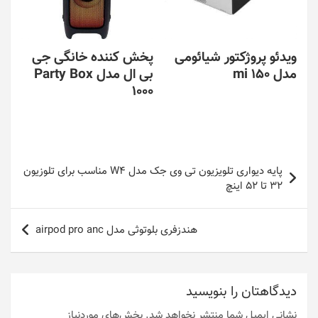
ویدئو پروژکتور شیائومی
پخش کننده خانگی جی
مدل mi 150
بی ال مدل Party Box
1000
راهبری
پایه دیواری تلویزیون تی وی جک مدل W4 مناسب برای تلوزیون
نوشته
32 تا 52 اینچ
هندزفری بلوتوثی مدل airpod pro anc
دیدگاهتان را بنویسید
نشانی ایمیل شما منتشر نخواهد شد.
بخش‌های موردنیاز