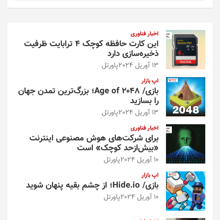
ت
ج
و
اخبار فناوری
این کارت حافظه کوچک ۴ ترابایت ظرفیت
ذخیره‌سازی دارد
13 آوریل 2024
پاورتل
اپ بازار
بازی/ Age of 2048؛ بزرگ‌ترین تمدن جهان
را بسازید
13 آوریل 2024
پاورتل
اخبار فناوری
برای شرکت‌های هوش مصنوعی اینترنت
«بیش‌از‌حد کوچک» است
10 آوریل 2024
پاورتل
اپ بازار
بازی/ Hide.io؛ از چشم بقیه پنهان شوید
10 آوریل 2024
پاورتل