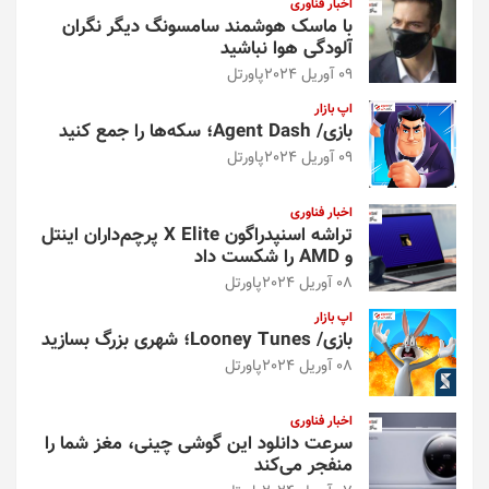
اخبار فناوری
با ماسک هوشمند سامسونگ دیگر نگران
آلودگی هوا نباشید
09 آوریل 2024
پاورتل
اپ بازار
بازی/ Agent Dash؛ سکه‌ها را جمع کنید
09 آوریل 2024
پاورتل
اخبار فناوری
تراشه اسنپدراگون X Elite پرچم‌داران اینتل
و AMD را شکست داد
08 آوریل 2024
پاورتل
اپ بازار
بازی/ Looney Tunes؛ شهری بزرگ بسازید
08 آوریل 2024
پاورتل
اخبار فناوری
سرعت دانلود این گوشی چینی، مغز شما را
منفجر می‌کند