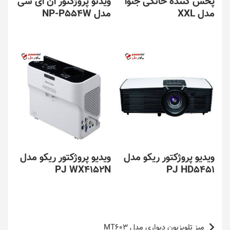
پخش کننده خانگی جنوا
ویدئو پروژکتور ان ای سی
مدل XXL
مدل NP-P554W
ویدیو پروژکتور ریکو مدل
ویدیو پروژکتور ریکو مدل
PJ WX4152N
PJ HD5451
راهبری
میز تلویزیون دیواری مدل MT603