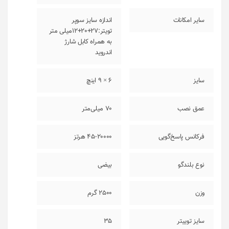
سایر امکانات
اندازه سایز سوپر
تویتر:27+20+12میلی متر
به همراه کابل شارژ
اندروید
سایز
6 × 9 اینچ
عمق نصب
70 میلی‌متر
فرکانس پاسخ‌گویی
45-20000 هرتز
نوع بلندگو
بیضی
وزن
2500 گرم
سایز توییتر
35