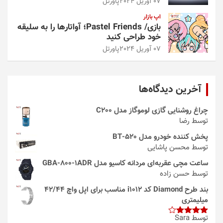
07 آوریل 2024
پاورتل
اپ بازار
بازی/ Pastel Friends؛ آواتارها را به سلیقه
خود طراحی کنید
07 آوریل 2024
پاورتل
آخرین دیدگاه‌ها
چراغ روشنایی گازی لوموگاز مدل C200
توسط رضا
پخش کننده خودرو مدل 520-BT
توسط محسن پاشایی
ساعت مچی عقربه‌ای مردانه کاسیو مدل GBA-800-1ADR
توسط حسن زاده
بند طرح Diamond کد i1012 مناسب برای اپل واچ 42/44
میلیمتری
توسط Sara
امتیاز
4