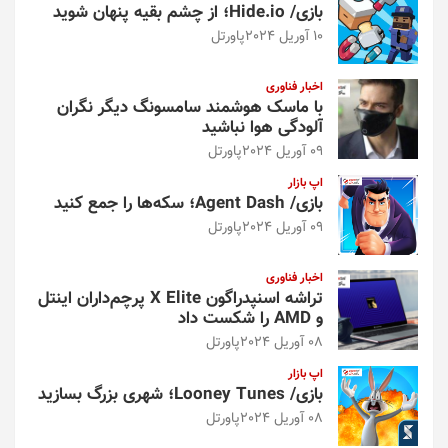
بازی/ Hide.io؛ از چشم بقیه پنهان شوید
10 آوریل 2024
پاورتل
اخبار فناوری
با ماسک هوشمند سامسونگ دیگر نگران
آلودگی هوا نباشید
09 آوریل 2024
پاورتل
اپ بازار
بازی/ Agent Dash؛ سکه‌ها را جمع کنید
09 آوریل 2024
پاورتل
اخبار فناوری
تراشه اسنپدراگون X Elite پرچم‌داران اینتل
و AMD را شکست داد
08 آوریل 2024
پاورتل
اپ بازار
بازی/ Looney Tunes؛ شهری بزرگ بسازید
08 آوریل 2024
پاورتل