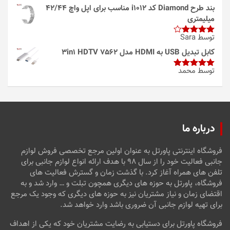
بند طرح Diamond کد i1012 مناسب برای اپل واچ 42/44
میلیمتری
توسط Sara
امتیاز
4
از 5
کابل تبدیل USB به HDMI مدل 3in1 HDTV 7562
توسط محمد
امتیاز
5
از
5
درباره ما
فروشگاه اینترنتی پاورتل به عنوان اولین مرجع تخصصی فروش لوازم
جانبی فعالیت خود را از سال ۹۸ با هدف ارائه انواع لوازم جانبی برای
تلفن های همراه آغاز کرد. با گذشت زمان و گسترش فعالیت های
فروشگاه، پاورتل به حوزه های دیگری همچون تبلت و … وارد شد و به
اقتضای زمان و نیاز مشتریان نیز به حوزه های دیگری که وجود یک مرجع
برای تهیه لوازم جانبی آن ضروری باشد وارد خواهد شد.
فروشگاه پاورتل برای دستیابی به رضایت مشتریان خود که یکی از اهداف