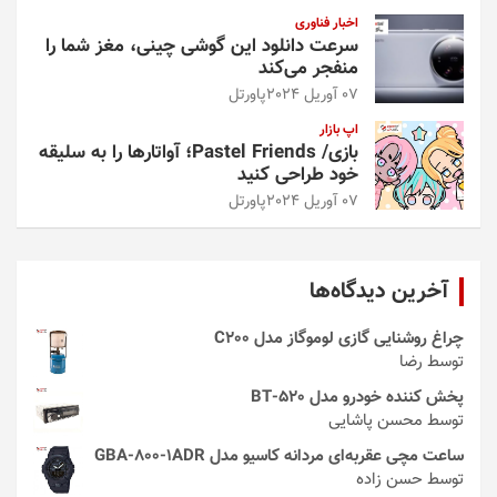
اخبار فناوری
سرعت دانلود این گوشی چینی، مغز شما را
منفجر می‌کند
07 آوریل 2024
پاورتل
اپ بازار
بازی/ Pastel Friends؛ آواتارها را به سلیقه
خود طراحی کنید
07 آوریل 2024
پاورتل
آخرین دیدگاه‌ها
چراغ روشنایی گازی لوموگاز مدل C200
توسط رضا
پخش کننده خودرو مدل 520-BT
توسط محسن پاشایی
ساعت مچی عقربه‌ای مردانه کاسیو مدل GBA-800-1ADR
توسط حسن زاده