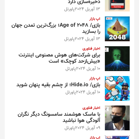
ذخیره‌سازی دارد
13 آوریل 2024
پاورتل
اپ بازار
بازی/ Age of 2048؛ بزرگ‌ترین تمدن جهان
را بسازید
13 آوریل 2024
پاورتل
اخبار فناوری
برای شرکت‌های هوش مصنوعی اینترنت
«بیش‌از‌حد کوچک» است
10 آوریل 2024
پاورتل
اپ بازار
بازی/ Hide.io؛ از چشم بقیه پنهان شوید
10 آوریل 2024
پاورتل
اخبار فناوری
با ماسک هوشمند سامسونگ دیگر نگران
آلودگی هوا نباشید
09 آوریل 2024
پاورتل
اپ بازار