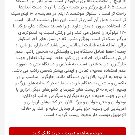
10 اینچ از محبوبیت بالاتری برخوردار است. سایز تایر این دستگاه
نسبت 6.5 اینچ بزرگتر و در نتیجه حرکت با آن در دست اندازها
راحت تر است . اسکوتر هوشمند 8 اینچ در مقایسه با 10 اینچ سبک
تر است و حمل آن آسان تر است. این مدل مناسب کسانی است
که استفاده بیرون از منزل دارند. زیرا همانند دستگاه های بزرگتر تا
120 کیلوگرم را تحمل می کنند ولی وزنش نسبت به اسکوترهای
بزرگتر سبک تر است. ویژگی مثبتی که در نسل های آخر اسکوتر
برقی اضافه شده قابلیت اتوبالانس می باشد که دارای مزایایی از
جمله: حفظ تعادل دستگاه بدون وابستگی به شخص راکب، عدم
لرزش دستگاه برای افراد با وزن کم، حفظ اتوماتیک تعادل جهت
جلوگیری از وارد شدن آسیب به شخص و دستگاه حتی در صورت
عدم استفاده صحیح، تعادل و ایمنی بیشتر شخص راکب می باشد.
با توجه به کاربرد بالای این دستگاه مانند: جایگزین مناسب برای
تاکسی و ماشین به هنگام خرید، استفاده در کارخانه های بزرگ و
وسیع، اجاره به توریست های شهرها یا کشورهای دیگر، ابزاری با
ارزش جهت هدیه دادن به دیگران و سرگرمی جالب کودکان،
نوجوانان و حتی جوانان و بزرگسالان؛ در کشورهای اروپایی و
امریکایی این وسیله جزو یکی از وسایل نقلیه و البته بر خلاف
اتوموبیل دوست دار محیط زیست گردیده است.
جهت مشاهده قیمت و خرید کلیک کنید