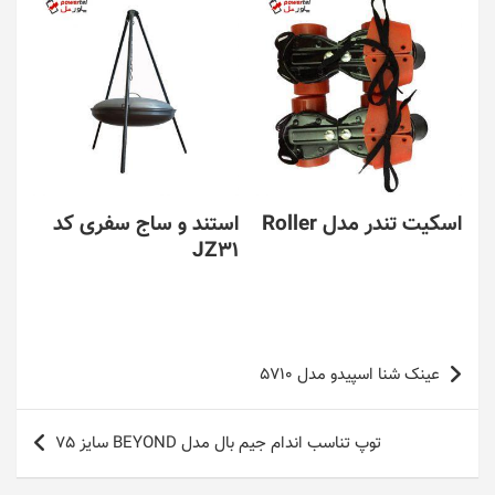
اسکیت تندر مدل Roller
استند و ساج سفری کد
JZ31
راهبری
عینک شنا اسپیدو مدل 5710
نوشته
توپ تناسب اندام جیم بال مدل BEYOND سایز 75