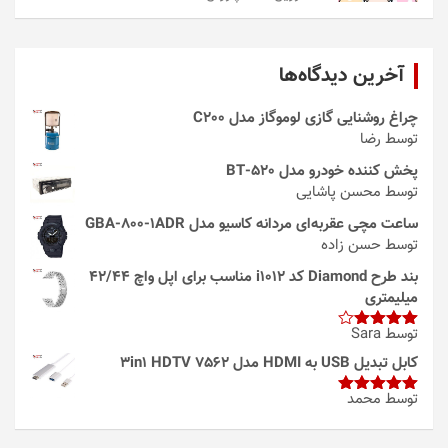
آخرین دیدگاه‌ها
چراغ روشنایی گازی لوموگاز مدل C200
توسط رضا
پخش کننده خودرو مدل 520-BT
توسط محسن پاشایی
ساعت مچی عقربه‌ای مردانه کاسیو مدل GBA-800-1ADR
توسط حسن زاده
بند طرح Diamond کد i1012 مناسب برای اپل واچ 42/44
میلیمتری
توسط Sara
امتیاز
4
از 5
کابل تبدیل USB به HDMI مدل 3in1 HDTV 7562
توسط محمد
امتیاز
5
از
5