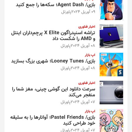
بازی/ Agent Dash؛ سکه‌ها را جمع کنید
09 آوریل 2024
پاورتل
اخبار فناوری
تراشه اسنپدراگون X Elite پرچم‌داران اینتل
و AMD را شکست داد
08 آوریل 2024
پاورتل
اپ بازار
بازی/ Looney Tunes؛ شهری بزرگ بسازید
08 آوریل 2024
پاورتل
اخبار فناوری
سرعت دانلود این گوشی چینی، مغز شما را
منفجر می‌کند
07 آوریل 2024
پاورتل
اپ بازار
بازی/ Pastel Friends؛ آواتارها را به سلیقه
خود طراحی کنید
07 آوریل 2024
پاورتل