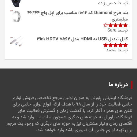
توسط حسن زاده
بند طرح Diamond کد i1012 مناسب برای اپل واچ 42/44
میلیمتری
توسط Sara
امتیاز
4
از 5
کابل تبدیل USB به HDMI مدل 3in1 HDTV 7562
توسط محمد
امتیاز
5
از
5
درباره ما
فروشگاه اینترنتی پاورتل به عنوان اولین مرجع تخصصی فروش لوازم
جانبی فعالیت خود را از سال ۹۸ با هدف ارائه انواع لوازم جانبی برای
تلفن های همراه آغاز کرد. با گذشت زمان و گسترش فعالیت های
فروشگاه، پاورتل به حوزه های دیگری همچون تبلت و … وارد شد و به
اقتضای زمان و نیاز مشتریان نیز به حوزه های دیگری که وجود یک مرجع
برای تهیه لوازم جانبی آن ضروری باشد وارد خواهد شد.