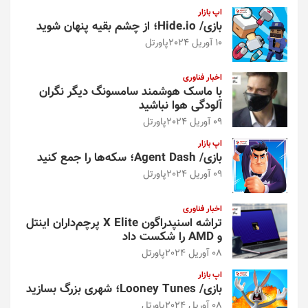
اپ بازار
بازی/ Hide.io؛ از چشم بقیه پنهان شوید
10 آوریل 2024
پاورتل
اخبار فناوری
با ماسک هوشمند سامسونگ دیگر نگران
آلودگی هوا نباشید
09 آوریل 2024
پاورتل
اپ بازار
بازی/ Agent Dash؛ سکه‌ها را جمع کنید
09 آوریل 2024
پاورتل
اخبار فناوری
تراشه اسنپدراگون X Elite پرچم‌داران اینتل
و AMD را شکست داد
08 آوریل 2024
پاورتل
اپ بازار
بازی/ Looney Tunes؛ شهری بزرگ بسازید
08 آوریل 2024
پاورتل