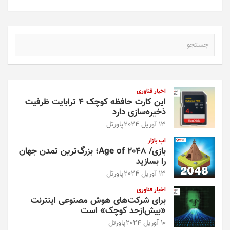
ج
س
ت
ج
و
اخبار فناوری
این کارت حافظه کوچک ۴ ترابایت ظرفیت
ذخیره‌سازی دارد
13 آوریل 2024
پاورتل
اپ بازار
بازی/ Age of 2048؛ بزرگ‌ترین تمدن جهان
را بسازید
13 آوریل 2024
پاورتل
اخبار فناوری
برای شرکت‌های هوش مصنوعی اینترنت
«بیش‌از‌حد کوچک» است
10 آوریل 2024
پاورتل