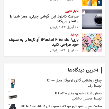
اخبار فناوری
سرعت دانلود این گوشی چینی، مغز شما را
منفجر می‌کند
07 آوریل 2024
پاورتل
اپ بازار
بازی/ Pastel Friends؛ آواتارها را به سلیقه
خود طراحی کنید
07 آوریل 2024
پاورتل
آخرین دیدگاه‌ها
چراغ روشنایی گازی لوموگاز مدل C200
توسط رضا
پخش کننده خودرو مدل 520-BT
توسط محسن پاشایی
ساعت مچی عقربه‌ای مردانه کاسیو مدل GBA-800-1ADR