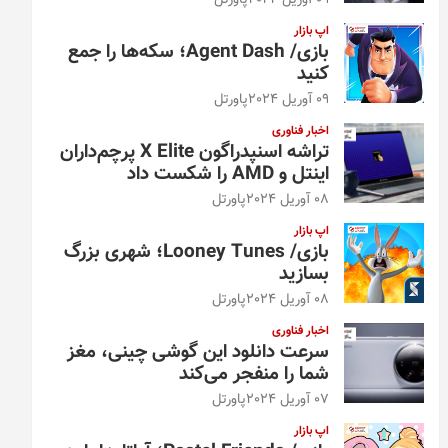
09 آوریل 2024
پاورتل
اپ بازار
بازی/ Agent Dash؛ سکه‌ها را جمع
کنید
09 آوریل 2024
پاورتل
اخبار فناوری
تراشه اسنپدراگون X Elite پرچم‌داران
اینتل و AMD را شکست داد
08 آوریل 2024
پاورتل
اپ بازار
بازی/ Looney Tunes؛ شهری بزرگ
بسازید
08 آوریل 2024
پاورتل
اخبار فناوری
سرعت دانلود این گوشی چینی، مغز
شما را منفجر می‌کند
07 آوریل 2024
پاورتل
اپ بازار