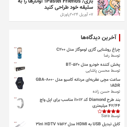
بازی/ Pastel Friends؛ آواتارها را به
سلیقه خود طراحی کنید
07 آوریل 2024
پاورتل
آخرین دیدگاه‌ها
چراغ روشنایی گازی لوموگاز مدل C200
توسط رضا
پخش کننده خودرو مدل 520-BT
توسط محسن پاشایی
ساعت مچی عقربه‌ای مردانه کاسیو مدل GBA-800-
1ADR
توسط حسن زاده
بند طرح Diamond کد i1012 مناسب برای اپل واچ
42/44 میلیمتری
توسط Sara
امتیاز
4
از 5
کابل تبدیل USB به HDMI مدل 3in1 HDTV 7562