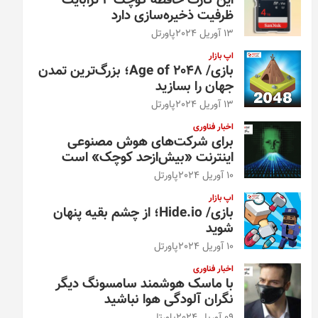
این کارت حافظه کوچک ۴ ترابایت
ظرفیت ذخیره‌سازی دارد
13 آوریل 2024
پاورتل
اپ بازار
بازی/ Age of 2048؛ بزرگ‌ترین تمدن
جهان را بسازید
13 آوریل 2024
پاورتل
اخبار فناوری
برای شرکت‌های هوش مصنوعی
اینترنت «بیش‌از‌حد کوچک» است
10 آوریل 2024
پاورتل
اپ بازار
بازی/ Hide.io؛ از چشم بقیه پنهان
شوید
10 آوریل 2024
پاورتل
اخبار فناوری
با ماسک هوشمند سامسونگ دیگر
نگران آلودگی هوا نباشید