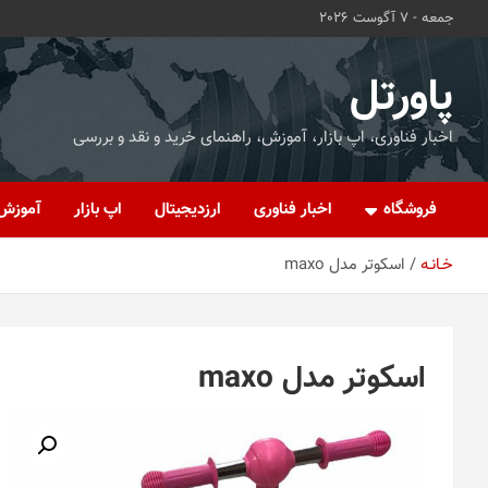
ه
جمعه - 7 آگوست 2026
حتوا
روید
پاورتل
اخبار فناوری، اپ بازار، آموزش، راهنمای خرید و نقد و بررسی
فروشگاه
اخبار فناوری
ارزدیجیتال
اپ بازار
آموزش
خـانـه
اسکوتر مدل maxo
اسکوتر مدل maxo