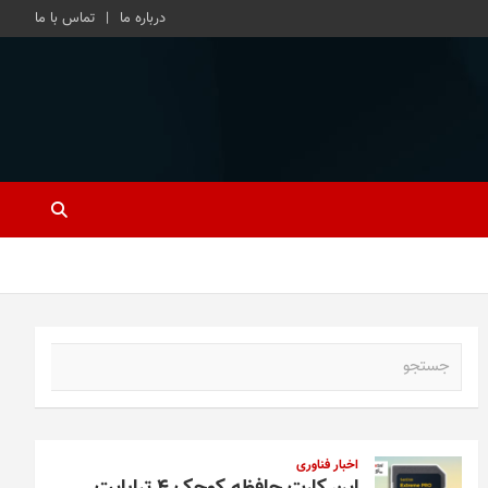
درباره ما
تماس با ما
ج
س
ت
ج
و
اخبار فناوری